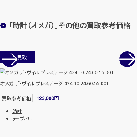
まずは
お電話
で
無料査定
「時計（オメガ）」その他の買取参考価格
【総合受付】24時間・年中無休(年末年
始除く)
メールで無料相談する
店舗買取
オメガ デ・ヴィル プレステージ 424.10.24.60.55.001
円
買取参考価格
123,000
時計
デ・ヴィル