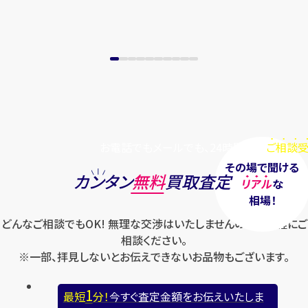
お電話でもメールでも、24時間毎日
ご相談受
その場で聞ける
カンタン
無料
買取査定
リアル
な
相場！
どんなご相談でもOK! 無理な交渉はいたしませんのでお気軽にご
相談ください。
※一部、拝見しないとお伝えできないお品物もございます。
1
最短
分！
今すぐ査定金額をお伝えいたしま