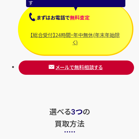
す
まずは
お電話
で
無料査定
【総合受付】24時間・年中無休(年末年始除
く)
メールで無料相談する
選べる
つ
の
3
買取方法