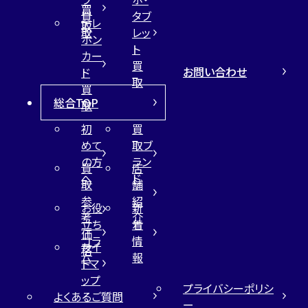
買
買
タブ
テレ
取
取
レッ
ホン
ト
カー
買
お問い合わせ
ド
取
買
総合TOP
取
初
買
めて
取ブ
の方
ラン
買
店
へ
ド
取
舗
参
紹
お役
新
考
介
立ち
着
価
コラ
情
サイ
格
ム
報
トマ
ップ
プライバシーポリシ
よくあるご質問
ー