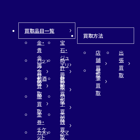
買取品目一覧
買取方法
金・
宝
貴
石・
店
出
金
ジュ
舗
張
バッ
時
属
エリ
買
買
グ
計
催
買
ー
取
取
買
買
事
お酒
財
取
買
取
取
買
買
布
取
取
取
買
服
切
取
買
手
取
買
金
古
取
券・
銭
チケ
買
カメ
スマ
ット
取
ラ
ホ・