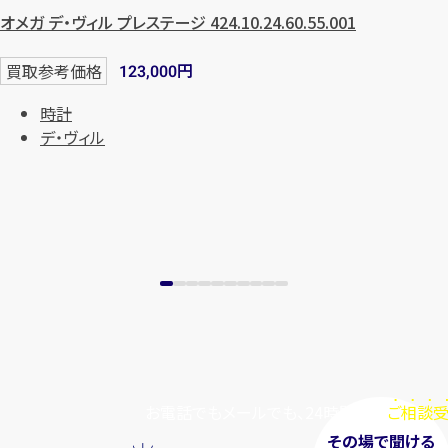
オメガ デ・ヴィル プレステージ 424.10.24.60.55.001
まずは
お電話
で
無料査定
円
買取参考価格
123,000
【総合受付】24時間・年中無休(年末年
始除く)
時計
デ・ヴィル
メールで無料相談する
お電話でもメールでも、24時間毎日
ご相談受
その場で聞ける