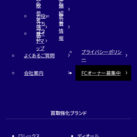
へ
ド
取
舗
参
紹
お役
新
考
介
立ち
着
価
コラ
情
サイ
格
ム
報
トマ
ップ
プライバシーポリシ
よくあるご質問
ー
会社案内
FCオーナー募集中
買取強化ブランド
ロレックス
ディオール