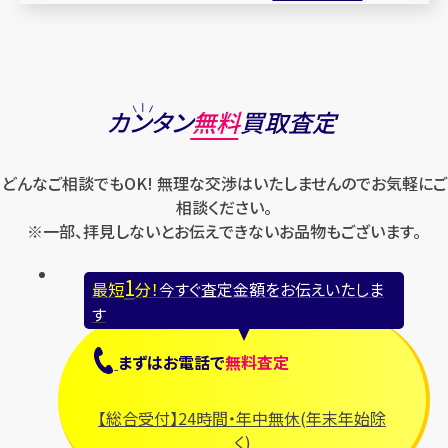
カンタン
無料
買取査定
どんなご相談でもOK! 無理な交渉はいたしませんのでお気軽にご
相談ください。
※一部、拝見しないとお伝えできないお品物もございます。
1
最短
分！
今すぐ査定金額をお伝えいたしま
す
まずは
お電話
で
無料査定
【総合受付】24時間・年中無休(年末年始除
く)