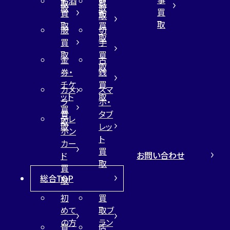
お酒
財
取
買
取
取
買
買
布
取
取
取
買
服
切
取
買
手
取
買
金
古
取
券・
銭
チケ
買
カメ
スマ
ット
取
ラ
ホ・
買
買
タブ
テレ
取
取
レッ
ホン
ト
カー
買
お問い合わせ
ド
取
買
総合TOP
取
初
買
めて
取ブ
の方
ラン
買
店