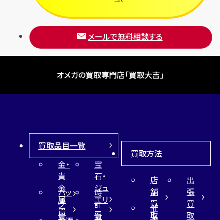
メールで無料相談する
オメガの買取専門店「買取大吉」
買取品目一覧
買取方法
金・
宝
貴
石・
店
出
金
ジュ
舗
張
バッ
時
属
エリ
買
買
グ
計
催
買
ー
取
取
買
買
事