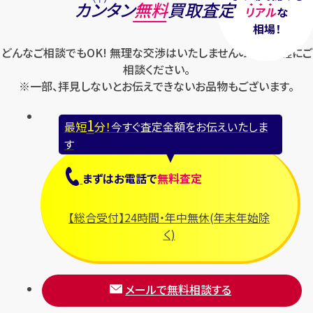
カンタン
無料
買取査定
リアル
な
相場！
どんなご相談でもOK! 無理な交渉はいたしませんのでお気軽にご
相談ください。
※一部、拝見しないとお伝えできないお品物もございます。
1
最短
分！
今すぐ査定金額をお伝えいたしま
す
まずは
お電話
で
無料査定
【総合受付】24時間・年中無休(年末年始除
く)
メールで無料相談する