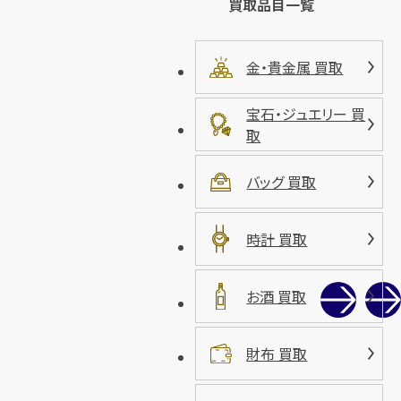
買取品目一覧
金・貴金属 買取
宝石・ジュエリー 買
取
バッグ 買取
時計 買取
お酒 買取
財布 買取