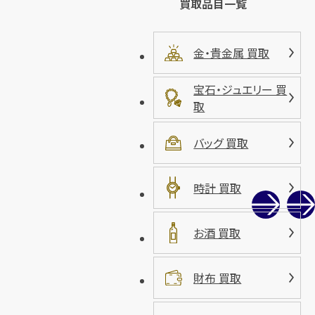
買取品目一覧
金・貴金属 買取
宝石・ジュエリー 買
取
バッグ 買取
時計 買取
お酒 買取
財布 買取