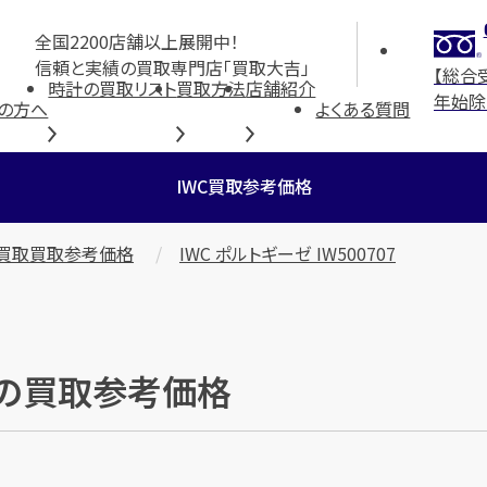
全国2200店舗以上展開中！
信頼と実績の買取専門店「買取大吉」
【総合
時計の買取リスト
買取方法
店舗紹介
年始除
の方へ
よくある質問
IWC買取参考価格
C買取買取参考価格
IWC ポルトギーゼ IW500707
07」の買取参考価格