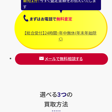
最短
分！
今すぐ査定金額をお伝えいたしま
す
まずは
お電話
で
無料査定
【総合受付】24時間・年中無休(年末年始除
く)
メールで無料相談する
選べる
つ
の
3
買取方法