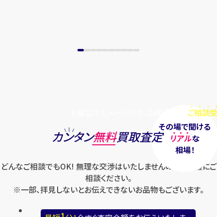
まずは
お電話
で
無料査定
【総合受付】24時間・年中無休(年末年
始除く)
メールで無料相談する
お電話でもメールでも、24時間毎日
ご相談受
その場で聞ける
カンタン
無料
買取査定
リアル
な
相場！
どんなご相談でもOK! 無理な交渉はいたしませんのでお気軽にご
相談ください。
※一部、拝見しないとお伝えできないお品物もございます。
1