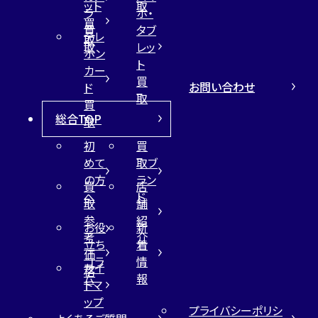
ット
取
ラ
ホ・
買
買
タブ
テレ
取
取
レッ
ホン
ト
カー
買
お問い合わせ
ド
取
買
総合TOP
取
初
買
めて
取ブ
の方
ラン
買
店
へ
ド
取
舗
参
紹
お役
新
考
介
立ち
着
価
コラ
情
サイ
格
ム
報
トマ
ップ
プライバシーポリシ