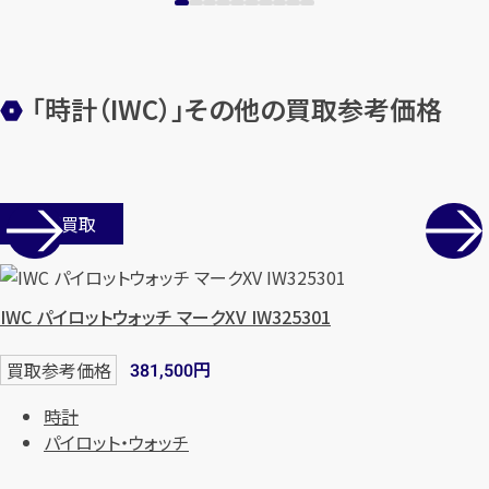
「時計（IWC）」その他の買取参考価格
店舗買取
カンタン
無料
IWC パイロットウォッチ マークXV IW325301
円
買取参考価格
381,500
時計
1
最短
分！
今すぐ査定金額をお伝えいた
パイロット・ウォッチ
します