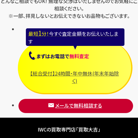
どんなご相談でもOK! 無理な交渉はいたしませんのでお気軽にご
相談ください。
※一部、拝見しないとお伝えできないお品物もございます。
1
最短
分！
今すぐ査定金額をお伝えいたしま
す
まずは
お電話
で
無料査定
【総合受付】24時間・年中無休(年末年始除
く)
メールで無料相談する
IWCの買取専門店「買取大吉」