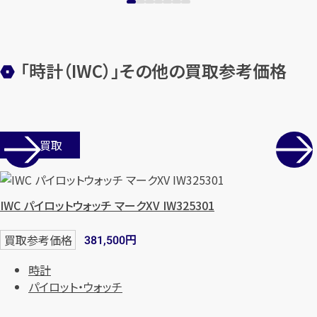
「時計（IWC）」その他の買取参考価格
店舗買取
カンタン
無料
IWC パイロットウォッチ マークXV IW325301
円
買取参考価格
381,500
時計
1
最短
分！
今すぐ査定金額をお伝えいた
パイロット・ウォッチ
します