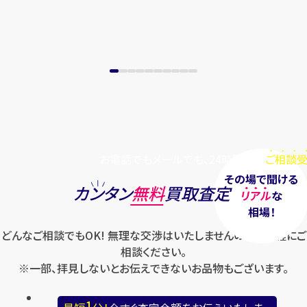
まずは
お電話
で
無料査定
【総合受付】24時間・年中無休(年末年
始除く)
メールで無料相談する
お電話でもメールでも、24時間毎日
ご相談受
その場で聞ける
カンタン
無料
買取査定
リアル
な
相場！
どんなご相談でもOK! 無理な交渉はいたしませんのでお気軽にご
相談ください。
※一部、拝見しないとお伝えできないお品物もございます。
1