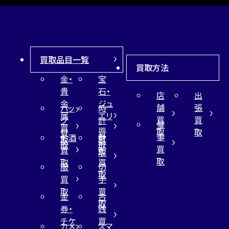
買取品目一覧
買取方法
金・
宝
貴
石・
店
出
金
ジュ
舗
張
バッ
時
属
エリ
買
買
グ
計
催
買
ー
取
取
買
買
事
お酒
財
取
買
取
取
買
買
布
取
取
取
買
服
切
取
買
手
取
買
金
古
取
券・
銭
チケ
買
カメ
スマ