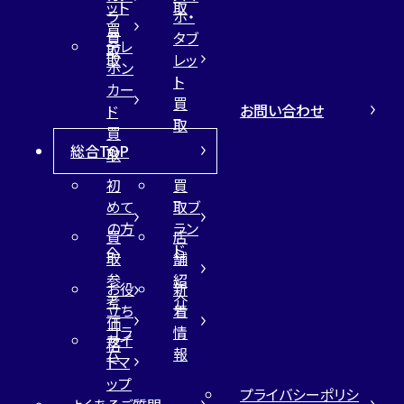
ット
取
ラ
ホ・
買
買
タブ
テレ
取
取
レッ
ホン
ト
カー
買
お問い合わせ
ド
取
買
総合TOP
取
初
買
めて
取ブ
の方
ラン
買
店
へ
ド
取
舗
参
紹
お役
新
考
介
立ち
着
価
コラ
情
サイ
格
ム
報
トマ
ップ
プライバシーポリシ