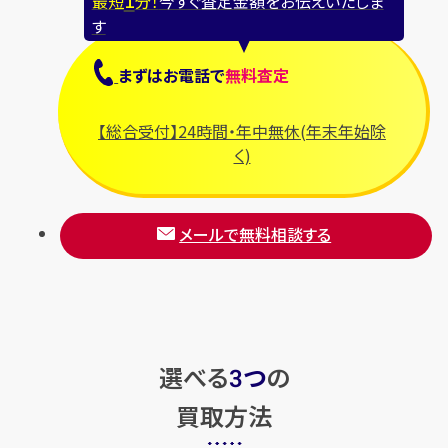
最短
分！
今すぐ査定金額をお伝えいたしま
す
まずは
お電話
で
無料査定
【総合受付】24時間・年中無休(年末年始除
く)
メールで無料相談する
選べる
つ
の
3
買取方法