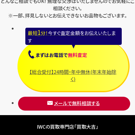
どんなご相談でもOK! 無理な交渉はいたしませんのでお気軽にご
相談ください。
※一部、拝見しないとお伝えできないお品物もございます。
1
最短
分！
今すぐ査定金額をお伝えいたしま
す
まずは
お電話
で
無料査定
【総合受付】24時間・年中無休(年末年始除
く)
メールで無料相談する
IWCの買取専門店「買取大吉」