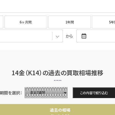
6ヶ月間
1年間
5年
から
14金（K14）の
過去の買取相場推移
期間を選択
この内容で絞り込む
過去の相場