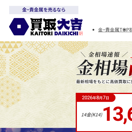
金・貴金属を売るなら
金・貴金属TOP
2026
8
7
年
月
日
13,
14金(K14)