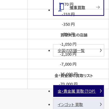
-70
円
催事買取
-210
円
-350
円
-700
円
買取大吉の店舗
-1,050
円
全国の店舗一覧
-2,100
円
-7,000
円
-35,000
円
金・貴金属の買取リスト
-70,000
円
金・貴金属 買取（TOP）
インゴット 買取