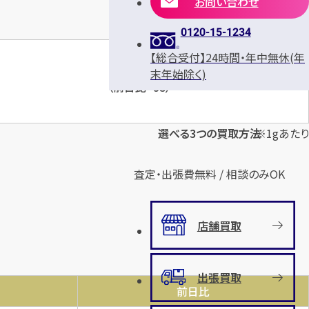
お問い合わせ
0120-15-1234
【総合受付】24時間・年中無休(年
末年始除く)
円
13,343
（前日比
-95
）
※1gあたり
選べる3つの買取方法
査定・出張費無料 / 相談のみOK
店舗買取
出張買取
前日比