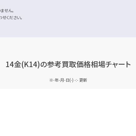
ません。
わせください。
14金(K14)の
参考買取価格相場チャート
-年-月-日(-) -:- 更新