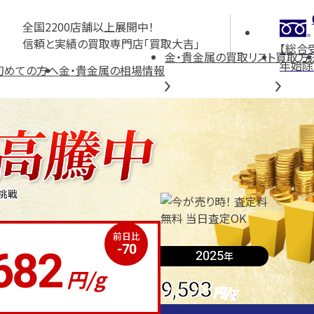
全国2200店舗以上展開中！
信頼と実績の買取専門店「買取大吉」
【総合
金・貴金属の買取リスト
買取方
年始除
初めての方へ
金・貴金属の相場情報
前日比
682
-70
2025
年
円/g
9,593
円/g