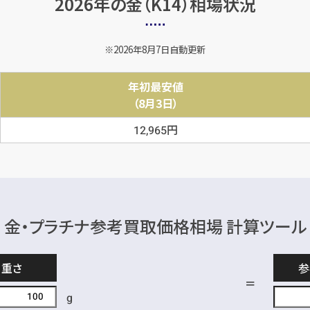
2026年の金（K14）
相場状況
2026年8月7日自動更新
年初最安値
（8月3日）
円
12,965
金・プラチナ参考買取価格相場 計算ツール
重さ
参
g