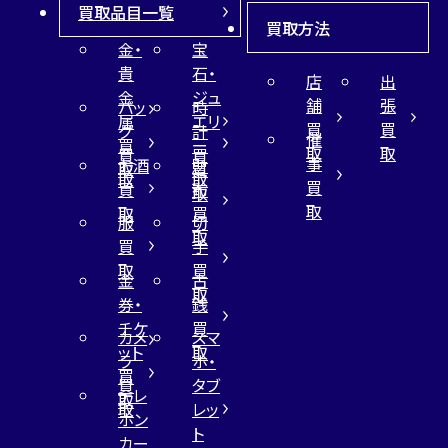
買取品目一覧
買取方法
金・
宝
貴
石・
店
出
金
ジュ
舗
張
バッ
時
属
エリ
買
買
グ
計
催
買
ー
取
取
買
買
事
お酒
財
取
買
取
取
買
買
布
取
取
取
買
服
切
取
買
手
取
買
金
古
取
券・
銭
チケ
買
カメ
スマ
ット
取
ラ
ホ・
買
買
タブ
テレ
取
取
レッ
ホン
ト
カー