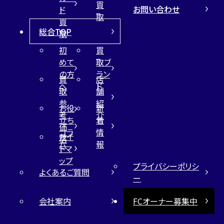
買
お問い合わせ
ド
取
買
総合TOP
取
初
買
めて
取ブ
の方
ラン
買
店
へ
ド
取
舗
参
紹
お役
新
考
介
立ち
着
価
コラ
情
サイ
格
ム
報
トマ
ップ
プライバシーポリシ
よくあるご質問
ー
会社案内
FCオーナー募集中