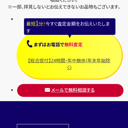
フェンディ
※一部、拝見しないとお伝えできないお品物もございます。
セリーヌ
ブシュロン
1
最短
分！
今すぐ査定金額をお伝えいたしま
ブライトリング
す
プラダ
まずは
お電話
で
無料査定
フランク ミュラー
ブルガリ
【総合受付】24時間・年中無休(年末年始除
フルラ
く)
ブレゲ
メールで無料相談する