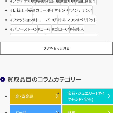
プラチナ知識
銅貨
銀知識
金知識
鉱山
刻印
伝統工芸品
カラーダイヤモンド
メンテナンス
ファッション
トリーバーチ
トルマリン
ペリドット
パワーストーン
コーチ
ゴローズ
芸能人
ハリー・ウィンストン
ヴァシュロン・コンスタンタン
ジュエリーブランド
オーデマピゲ
セイコー
宝石
歴史
タグをもっと見る
金メッキ
銀貨
品位
サンゴ
砂金
デザイナー
ヴァンクリーフ＆アーペル
切手
パテックフィリップ
装飾品
オメガ
シュプリーム
ウブロ
サンローラン・パリ
買取品目のコラムカテゴリー
フェンディ
クロムハーツ
高級時計ブランド
ロレックス
宝石・ジュエリー(ダイ
エルメス
ダイヤモンド
ルイ・ヴィトン
豆知識
カルティエ
金・貴金属
ヤモンド・宝石)
投資
金地金
金価格・相場
グッチ
買取
プラダ
金・貴金属TOP
宝石・ジュエリー(ダイヤモ
バッグ
財布