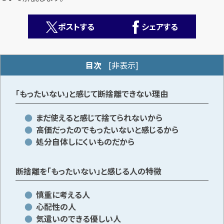
ポストする
シェアする
目次
[
非表示
]
カンタン
無料
「もったいない」と感じて断捨離できない理由
まだ使えると感じて捨てられないから
高価だったのでもったいないと感じるから
処分自体しにくいものだから
1
最短
分！
今すぐ査定金額をお伝えいたします
断捨離を「もったいない」と感じる人の特徴
まずは
お電話
で
無料査定
慎重に考える人
心配性の人
気遣いのできる優しい人
【総合受付】24時間・年中無休(年末年始除く)