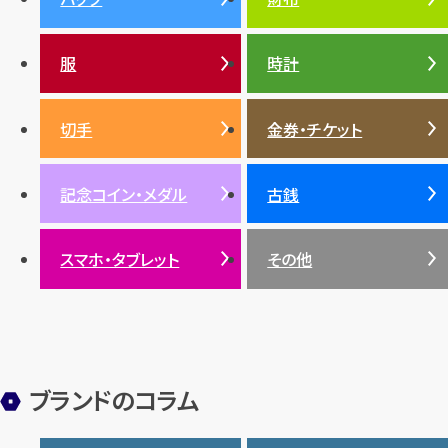
ティファニー
シャネル
金貨
ブルガリ
オパール
ンド・宝石)TOP
プラチナ
ガーネット
セリーヌ
税金
クリスチャンディオール
ダイヤモンド
服
時計
銀・シルバー
エメラルド
カラーゴールド
財布
真珠
サファイア
エメラルド
バッグ
スニーカー
お酒
絵画
アメジスト
バレンシアガ
切手
金券・チケット
ルビー
ルビー
陶磁器・ガラス
ブレゲ
SDGs
サファイア
記念コイン・メダル
古銭
パール
サンゴ
スマホ・タブレット
その他
ヒスイ
ブランドのコラム