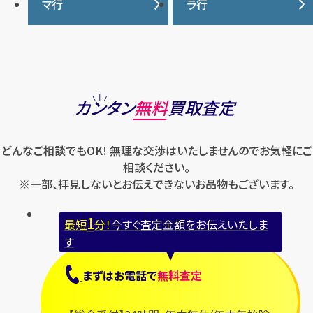
ナイキ
バーバリー
マ行
ラ行
エルメス
ジャガー・ルクルト
ティファニー
ケイト・スペード
バカラ
オーデマ ピゲ
シャネル
トリーバーチ
コーチ
マーク・ジェイコブス
ラルフローレン
パテック フィリップ
オメガ
シュプリーム
モンクレール
ルイ・ヴィトン
パネライ
ショパール
ロエベ
カンタン
無料
買取査定
ハリー・ウィンストン
スウォッチ
ロレックス
バレンシアガ
セイコー
どんなご相談でもOK! 無理な交渉はいたしませんのでお気軽にご
ロンジン
フェラガモ
ゼニス
相談ください。
フェンディ
※一部、拝見しないとお伝えできないお品物もございます。
セリーヌ
ブシュロン
1
最短
分！
今すぐ査定金額をお伝えいたしま
ブライトリング
す
プラダ
まずは
お電話
で
無料査定
フランク ミュラー
ブルガリ