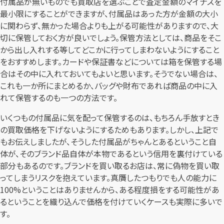
付属品が無いものでも買取店を選ぶことで査定金額のマイナスを
最小限にすることができますが、付属品はあった方が金額の大小
に関わらず、無かった場合よりも上がる可能性がありますので、大
切に保管しておく方が良いでしょう。保管方法としては、商品をそこ
から出し入れする等してどこかに行ってしまわないようにすること
をおすすめします。カードや保証書などについては箱を保管する場
合はその中に入れておいてもよいと思います。そうでない場合は、
これも一か所にまとめるか、バッグや財布であれば商品の中に入
れて保管するのも一つの方法です。
いくつもの付属品に気を配って保管するのは、もちろん手放すとき
の買取価格を下げないようにするためもあります。しかし、上記で
もお伝えしましたが、そうした付属品がちゃんとあるということ自
体が、そのブランド品自体が本物であるという信用を裏付けている
部分もあるのです。ブランドを買い取るお店は、常に偽物を買い取
ってしまうリスクを抱えています。真贋したつもりでも人の能力に
100%ということはありませんから、ある程度損をする可能性があ
るということを織り込んで価格を付けていくケースも実際に多いで
す。