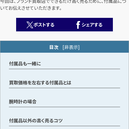
今回は、ブランド買取店でできるだけ高く売るために、付属品につ
いてお伝えさせていただきます。
ポストする
シェアする
目次
[
非表示
]
カンタン
無料
付属品も一緒に
買取価格を左右する付属品とは
1
最短
分！
今すぐ査定金額をお伝えいたします
腕時計の場合
まずは
お電話
で
無料査定
付属品以外の高く売るコツ
【総合受付】24時間・年中無休(年末年始除く)