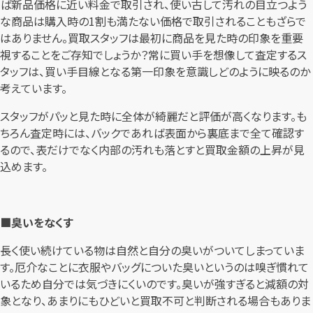
ば新品価格に近い料金で取引され、使い古して汚れの目立つよう
な商品は購入時の1割も満たない価格で取引されることもざらで
はありません。買取スタッフは最初に商品を見た時の印象を重要
視することをご存知でしょうか？常に買い手を想像して査定するス
タッフは、買い手目線となる第一印象を意識しどのように映るのか
考えています。
スタッフがパッと見た時に全体が綺麗だと評価が高くなります。も
ちろん査定時には、バックであれば表面から裏底まで全て確認す
るので、表だけでなく内部の汚れも落とすと買取金額の上昇が見
込めます。
■臭いをなくす
長く使い続けている物は自然と自分の臭いがついてしまっていま
す。厄介なことに衣服やバッグについた臭いというのは嗅ぎ慣れて
いるため自分では気づきにくいのです。臭いが強すぎると減額の対
象となり、あまりにもひどいと買取不可と判断される場合もありま