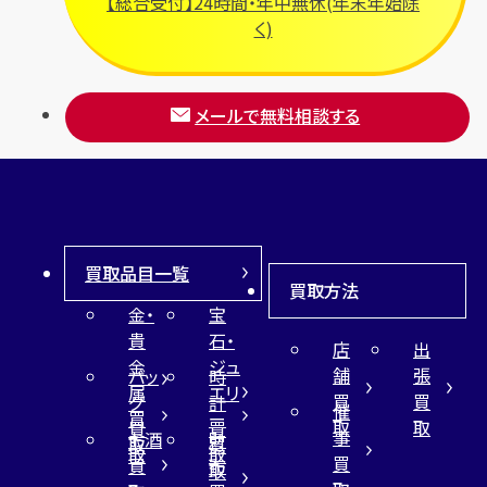
【総合受付】24時間・年中無休(年末年始除
フルラ
く)
ブレゲ
メールで無料相談する
買取品目一覧
買取方法
金・
宝
貴
石・
店
出
金
ジュ
舗
張
バッ
時
属
エリ
買
買
グ
計
催
買
ー
取
取
買
買
事
お酒
財
取
買
取
取
買
買
布
取