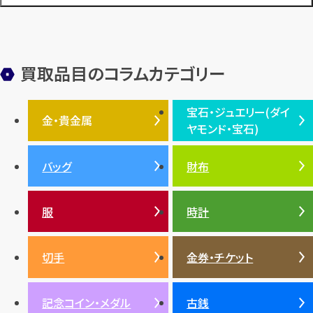
金メッキ
銀貨
品位
サンゴ
砂金
デザイナー
ヴァンクリーフ＆アーペル
切手
パテックフィリップ
装飾品
オメガ
シュプリーム
ウブロ
サンローラン・パリ
買取品目のコラムカテゴリー
フェンディ
クロムハーツ
高級時計ブランド
ロレックス
宝石・ジュエリー(ダイ
エルメス
ダイヤモンド
ルイ・ヴィトン
豆知識
カルティエ
金・貴金属
ヤモンド・宝石)
投資
金地金
金価格・相場
グッチ
買取
プラダ
金・貴金属TOP
宝石・ジュエリー(ダイヤモ
バッグ
財布
ティファニー
シャネル
金貨
ブルガリ
オパール
ンド・宝石)TOP
プラチナ
ガーネット
セリーヌ
税金
クリスチャンディオール
ダイヤモンド
服
時計
銀・シルバー
エメラルド
カラーゴールド
財布
真珠
サファイア
エメラルド
バッグ
スニーカー
お酒
絵画
アメジスト
バレンシアガ
切手
金券・チケット
ルビー
ルビー
陶磁器・ガラス
ブレゲ
SDGs
サファイア
記念コイン・メダル
古銭
パール