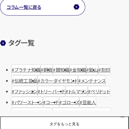
コラム一覧に戻る
タグ一覧
プラチナ知識
銅貨
銀知識
金知識
鉱山
刻印
伝統工芸品
カラーダイヤモンド
メンテナンス
ファッション
トリーバーチ
トルマリン
ペリドット
パワーストーン
コーチ
ゴローズ
芸能人
ハリー・ウィンストン
ヴァシュロン・コンスタンタン
ジュエリーブランド
オーデマピゲ
セイコー
宝石
歴史
タグをもっと見る