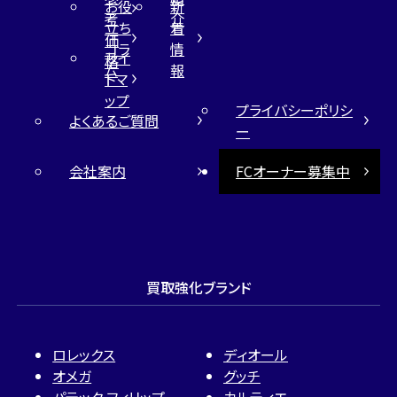
お役
新
考
介
立ち
着
価
コラ
情
サイ
格
ム
報
トマ
ップ
プライバシーポリシ
よくあるご質問
ー
会社案内
FCオーナー募集中
買取強化ブランド
ロレックス
ディオール
オメガ
グッチ
パテック フィリップ
カルティエ