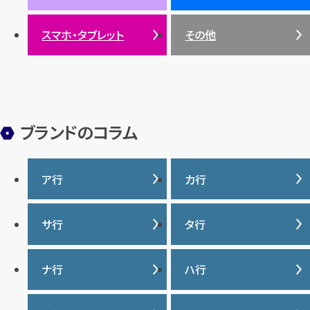
サンゴ
スマホ・タブレット
その他
ヒスイ
ブランドのコラム
ア行
カ行
IWC
カナダグース
サ行
タ行
ヴァシュロンコンスタンタ
カルティエ
ン
サマンサタバサ
タグ・ホイヤー
ナ行
ハ行
グッチ
ウブロ
ジーショック
ディオール
クロムハーツ