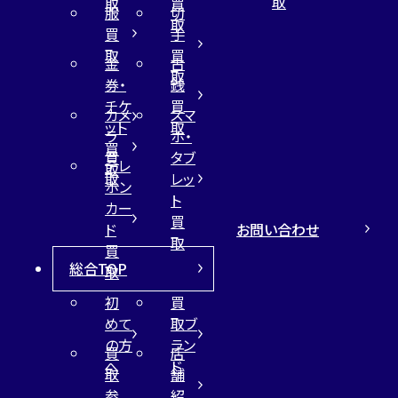
取
取
買
服
切
取
買
手
取
買
金
古
取
券・
銭
チケ
買
カメ
スマ
ット
取
ラ
ホ・
買
買
タブ
テレ
取
取
レッ
ホン
ト
カー
買
お問い合わせ
ド
取
買
総合TOP
取
初
買
めて
取ブ
の方
ラン
買
店
へ
ド
取
舗
参
紹