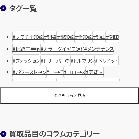
タグ一覧
プラチナ知識
銅貨
銀知識
金知識
鉱山
刻印
伝統工芸品
カラーダイヤモンド
メンテナンス
ファッション
トリーバーチ
トルマリン
ペリドット
パワーストーン
コーチ
ゴローズ
芸能人
ハリー・ウィンストン
ヴァシュロン・コンスタンタン
ジュエリーブランド
オーデマピゲ
セイコー
宝石
歴史
タグをもっと見る
金メッキ
銀貨
品位
サンゴ
砂金
デザイナー
ヴァンクリーフ＆アーペル
切手
パテックフィリップ
装飾品
オメガ
シュプリーム
ウブロ
サンローラン・パリ
買取品目のコラムカテゴリー