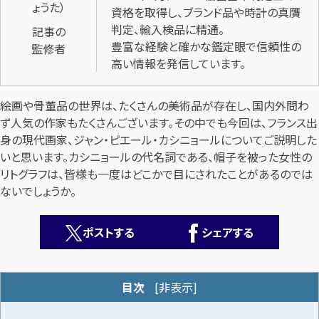
資格を取得し、ブランド品や時計の真贋
判定、輸入検品に精通。
記事の
豊富な経験と確かな鑑定眼で信頼性の
監修者
高い情報を発信しています。
絵画や骨董品の世界は、たくさんの美術品が存在し、国内外問わ
ず人気の作家もたくさんございます。その中でも今回は、フランス出
カンタン
無料
身の現代画家、ジャン・ピエール・カシニョールについてご説明した
いと思います。カシニョールの代名詞である、帽子を被った女性の
リトグラフは、皆様も一度はどこかで目にされたことがあるのでは
ないでしょうか。
ポストする
シェアする
1
最短
分！
今すぐ査定金額をお伝えいたします
まずは
お電話
で
無料査定
目次
[
非表示
]
【総合受付】24時間・年中無休(年末年始除く)