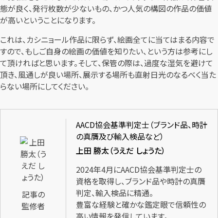
態が良く、発行枚数が少ないもの、かつ人気の構図の作品の価値
が高いということになります。
これは、カシニョール作品に限らず、絵画全てに当てはまる内容で
すので、もしご自身の絵画の価値を知りたい、という方は参考にし
て頂ければと思います。そして、保管の際は、過度な湿気を避けて
頂き、風通しが良い場所、展示する場所も直射日光のなるべく当た
らない場所にしてください。
AACD協会基準判定士（ブランド品、時計
の真贋及び輸入検品など）
上田 勝太（うえだ しょうた）
2024年4月にAACD協会基準判定士の
資格を取得し、ブランド品や時計の真贋
判定、輸入検品に精通。
記事の
豊富な経験と確かな鑑定眼で信頼性の
監修者
高い情報を発信しています。