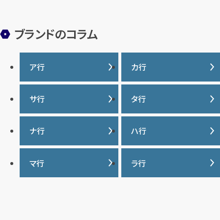
ブランドのコラム
ア行
カ行
IWC
カナダグース
サ行
タ行
ヴァシュロンコンスタンタ
カルティエ
ン
サマンサタバサ
タグ・ホイヤー
ナ行
ハ行
グッチ
ウブロ
ジーショック
ディオール
クロムハーツ
ナイキ
バーバリー
マ行
ラ行
エルメス
ジャガー・ルクルト
ティファニー
ケイト・スペード
バカラ
オーデマ ピゲ
シャネル
トリーバーチ
コーチ
マーク・ジェイコブス
ラルフローレン
パテック フィリップ
オメガ
シュプリーム
モンクレール
ルイ・ヴィトン
パネライ
ショパール