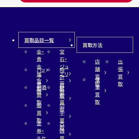
買取品目一覧
買取方法
金・
宝
貴
石・
店
出
金
ジュ
舗
張
バッ
時
属
エリ
買
買
グ
計
催
買
ー
取
取
買
買
事
お酒
財
取
買
取
取
買
買
布
取
取
取
買
服
切
取
買
手
取
買
金
古
取
券・
銭
チケ
買