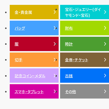
フェンディ
クロムハーツ
高級時計ブランド
ロレックス
宝石・ジュエリー(ダイ
エルメス
ダイヤモンド
ルイ・ヴィトン
豆知識
カルティエ
金・貴金属
ヤモンド・宝石)
投資
金地金
金価格・相場
グッチ
買取
プラダ
金・貴金属TOP
宝石・ジュエリー(ダイヤモ
バッグ
財布
ティファニー
シャネル
金貨
ブルガリ
オパール
ンド・宝石)TOP
プラチナ
ガーネット
セリーヌ
税金
クリスチャンディオール
ダイヤモンド
服
時計
銀・シルバー
エメラルド
カラーゴールド
財布
真珠
サファイア
エメラルド
バッグ
スニーカー
お酒
絵画
アメジスト
バレンシアガ
切手
金券・チケット
ルビー
ルビー
陶磁器・ガラス
ブレゲ
SDGs
サファイア
記念コイン・メダル
古銭
パール
サンゴ
スマホ・タブレット
その他
ヒスイ