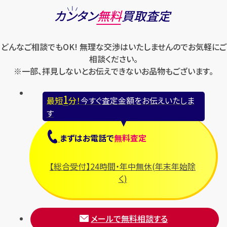
ロエベ
カンタン
無料
買取査定
ハリー・ウィンストン
スウォッチ
ロレックス
バレンシアガ
セイコー
どんなご相談でもOK! 無理な交渉はいたしませんのでお気軽にご
ロンジン
フェラガモ
ゼニス
相談ください。
フェンディ
※一部、拝見しないとお伝えできないお品物もございます。
セリーヌ
ブシュロン
1
最短
分！
今すぐ査定金額をお伝えいたしま
ブライトリング
す
プラダ
まずは
お電話
で
無料査定
フランク ミュラー
ブルガリ
【総合受付】24時間・年中無休(年末年始除
フルラ
く)
ブレゲ
メールで無料相談する