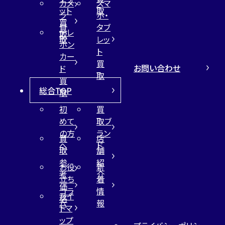
カメ
スマ
ット
取
ラ
ホ・
買
買
タブ
テレ
取
取
レッ
ホン
ト
カー
買
お問い合わせ
ド
取
買
総合TOP
取
初
買
めて
取ブ
の方
ラン
買
店
へ
ド
取
舗
参
紹
お役
新
考
介
立ち
着
価
コラ
情
サイ
格
ム
報
トマ
ップ