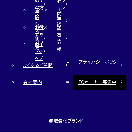
めて
取ブ
の方
ラン
買
店
へ
ド
取
舗
参
紹
お役
新
考
介
立ち
着
価
コラ
情
サイ
格
ム
報
トマ
ップ
プライバシーポリシ
よくあるご質問
ー
会社案内
FCオーナー募集中
買取強化ブランド