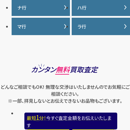
ン
サマンサタバサ
タグ・ホイヤー
ナ行
ハ行
グッチ
ウブロ
ジーショック
ディオール
クロムハーツ
ナイキ
バーバリー
マ行
ラ行
エルメス
ジャガー・ルクルト
ティファニー
ケイト・スペード
バカラ
オーデマ ピゲ
シャネル
トリーバーチ
コーチ
マーク・ジェイコブス
ラルフローレン
パテック フィリップ
オメガ
シュプリーム
モンクレール
ルイ・ヴィトン
パネライ
ショパール
ロエベ
カンタン
無料
買取査定
ハリー・ウィンストン
スウォッチ
ロレックス
バレンシアガ
セイコー
どんなご相談でもOK! 無理な交渉はいたしませんのでお気軽にご
ロンジン
フェラガモ
ゼニス
相談ください。
フェンディ
※一部、拝見しないとお伝えできないお品物もございます。
セリーヌ
ブシュロン
1
最短
分！
今すぐ査定金額をお伝えいたしま
ブライトリング
す