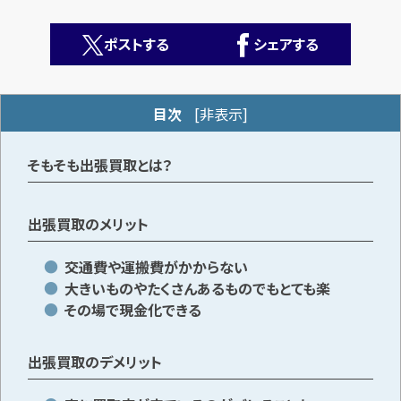
ポストする
シェアする
目次
[
非表示
]
カンタン
無料
そもそも出張買取とは？
出張買取のメリット
交通費や運搬費がかからない
大きいものやたくさんあるものでもとても楽
1
最短
分！
今すぐ査定金額をお伝えいたします
その場で現金化できる
まずは
お電話
で
無料査定
出張買取のデメリット
【総合受付】24時間・年中無休(年末年始除く)