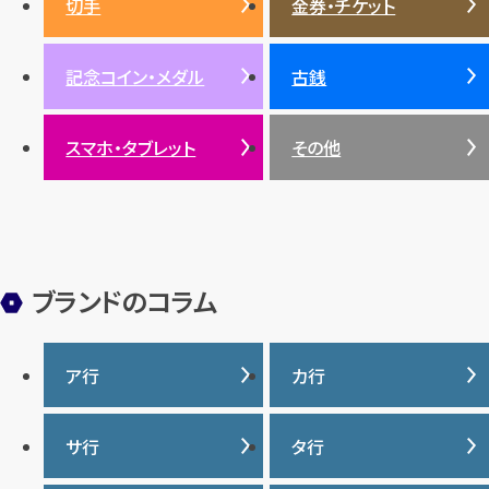
切手
金券・チケット
ルビー
ルビー
陶磁器・ガラス
ブレゲ
SDGs
サファイア
記念コイン・メダル
古銭
パール
サンゴ
スマホ・タブレット
その他
ヒスイ
ブランドのコラム
ア行
カ行
IWC
カナダグース
サ行
タ行
ヴァシュロンコンスタンタ
カルティエ