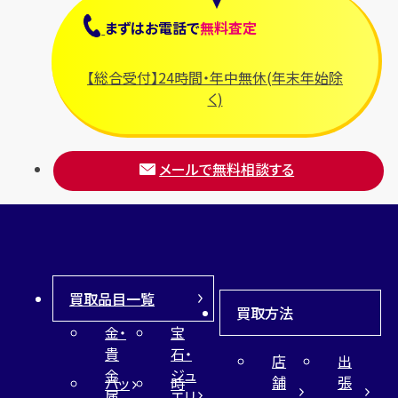
プラダ
まずは
お電話
で
無料査定
フランク ミュラー
ブルガリ
【総合受付】24時間・年中無休(年末年始除
フルラ
く)
ブレゲ
メールで無料相談する
買取品目一覧
買取方法
金・
宝
貴
石・
店
出
金
ジュ
舗
張
バッ
時
属
エリ