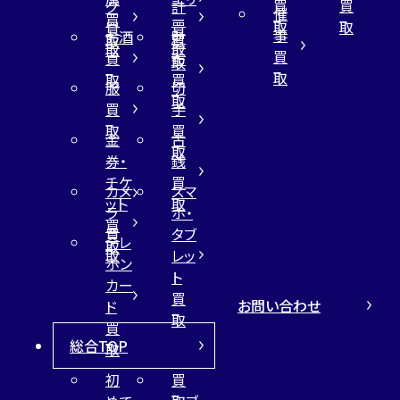
買
買
グ
計
催
買
ー
取
取
買
買
事
お酒
財
取
買
取
取
買
買
布
取
取
取
買
服
切
取
買
手
取
買
金
古
取
券・
銭
チケ
買
カメ
スマ
ット
取
ラ
ホ・
買
買
タブ
テレ
取
取
レッ
ホン
ト
カー
買
お問い合わせ
ド
取
買
総合TOP
取
初
買