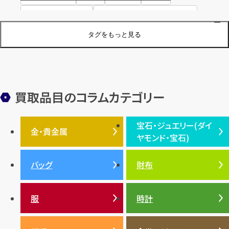
ハリー・ウィンストン
ヴァシュロン・コンスタンタン
ジュエリーブランド
オーデマピゲ
セイコー
宝石
歴史
タグをもっと見る
金メッキ
銀貨
品位
サンゴ
砂金
デザイナー
ヴァンクリーフ＆アーペル
切手
パテックフィリップ
装飾品
オメガ
シュプリーム
ウブロ
サンローラン・パリ
買取品目のコラムカテゴリー
フェンディ
クロムハーツ
高級時計ブランド
ロレックス
宝石・ジュエリー(ダイ
エルメス
ダイヤモンド
ルイ・ヴィトン
豆知識
カルティエ
金・貴金属
ヤモンド・宝石)
投資
金地金
金価格・相場
グッチ
買取
プラダ
金・貴金属TOP
宝石・ジュエリー(ダイヤモ
バッグ
財布
ティファニー
シャネル
金貨
ブルガリ
オパール
ンド・宝石)TOP
プラチナ
ガーネット
セリーヌ
税金
クリスチャンディオール
ダイヤモンド
服
時計
銀・シルバー
エメラルド
カラーゴールド
財布
真珠
サファイア
エメラルド
バッグ
スニーカー
お酒
絵画
アメジスト
バレンシアガ