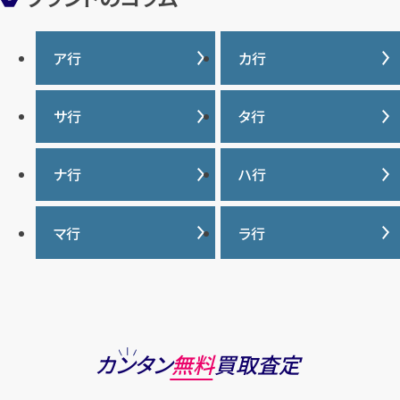
ア行
カ行
IWC
カナダグース
サ行
タ行
ヴァシュロンコンスタンタ
カルティエ
ン
サマンサタバサ
タグ・ホイヤー
ナ行
ハ行
グッチ
ウブロ
ジーショック
ディオール
クロムハーツ
ナイキ
バーバリー
マ行
ラ行
エルメス
ジャガー・ルクルト
ティファニー
ケイト・スペード
バカラ
オーデマ ピゲ
シャネル
トリーバーチ
コーチ
マーク・ジェイコブス
ラルフローレン
パテック フィリップ
オメガ
シュプリーム
モンクレール
ルイ・ヴィトン
パネライ
ショパール
ロエベ
カンタン
無料
買取査定
ハリー・ウィンストン
スウォッチ
ロレックス
バレンシアガ
セイコー