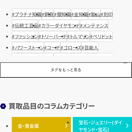
プラチナ知識
銅貨
銀知識
金知識
鉱山
刻印
伝統工芸品
カラーダイヤモンド
メンテナンス
ファッション
トリーバーチ
トルマリン
ペリドット
パワーストーン
コーチ
ゴローズ
芸能人
ハリー・ウィンストン
ヴァシュロン・コンスタンタン
ジュエリーブランド
オーデマピゲ
セイコー
宝石
歴史
タグをもっと見る
金メッキ
銀貨
品位
サンゴ
砂金
デザイナー
ヴァンクリーフ＆アーペル
切手
パテックフィリップ
装飾品
オメガ
シュプリーム
ウブロ
サンローラン・パリ
買取品目のコラムカテゴリー
フェンディ
クロムハーツ
高級時計ブランド
ロレックス
宝石・ジュエリー(ダイ
エルメス
ダイヤモンド
ルイ・ヴィトン
豆知識
カルティエ
金・貴金属
ヤモンド・宝石)