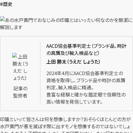
#歴史
AACD協会基準判定士（ブランド品、時計
の真贋及び輸入検品など）
上田 勝太（うえだ しょうた）
2024年4月にAACD協会基準判定士の
資格を取得し、ブランド品や時計の真贋
判定、輸入検品に精通。
記事の
豊富な経験と確かな鑑定眼で信頼性の
監修者
高い情報を発信しています。
印籠といって皆さんは何を想像しますか？おそらくほとんどの方が
水戸黄門が悪を滅ぼす際に出すモノを想像するのではないでしょ