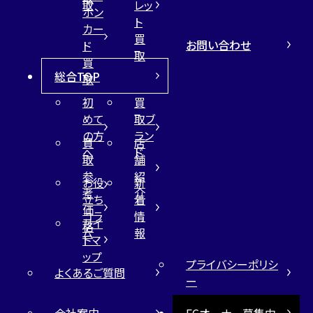
取
レッ
ホン
ト
カー
買
お問い合わせ
ド
取
買
総合TOP
取
初
買
めて
取ブ
の方
ラン
買
店
へ
ド
取
舗
参
紹
お役
新
考
介
立ち
着
価
コラ
情
サイ
格
ム
報
トマ
ップ
プライバシーポリシ
よくあるご質問
ー
会社案内
FCオーナー募集中