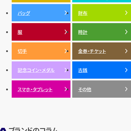
投資
金地金
金価格・相場
グッチ
買取
プラダ
金・貴金属TOP
宝石・ジュエリー(ダイヤモ
バッグ
財布
ティファニー
シャネル
金貨
ブルガリ
オパール
ンド・宝石)TOP
プラチナ
ガーネット
セリーヌ
税金
クリスチャンディオール
ダイヤモンド
服
時計
銀・シルバー
エメラルド
カラーゴールド
財布
真珠
サファイア
エメラルド
バッグ
スニーカー
お酒
絵画
アメジスト
バレンシアガ
切手
金券・チケット
ルビー
ルビー
陶磁器・ガラス
ブレゲ
SDGs
サファイア
記念コイン・メダル
古銭
パール
サンゴ
スマホ・タブレット
その他
ヒスイ
ブランドのコラム