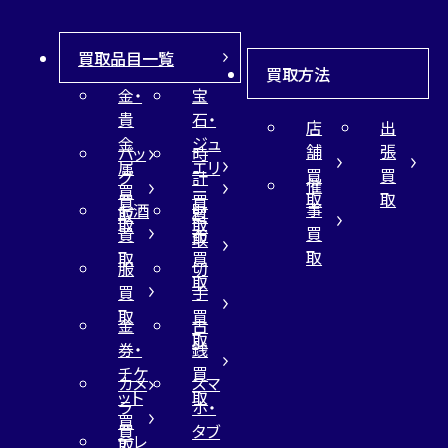
買取品目一覧
買取方法
金・
宝
貴
石・
店
出
金
ジュ
舗
張
バッ
時
属
エリ
買
買
グ
計
催
買
ー
取
取
買
買
事
お酒
財
取
買
取
取
買
買
布
取
取
取
買
服
切
取
買
手
取
買
金
古
取
券・
銭
チケ
買
カメ
スマ
ット
取
ラ
ホ・
買
買
タブ
テレ
取