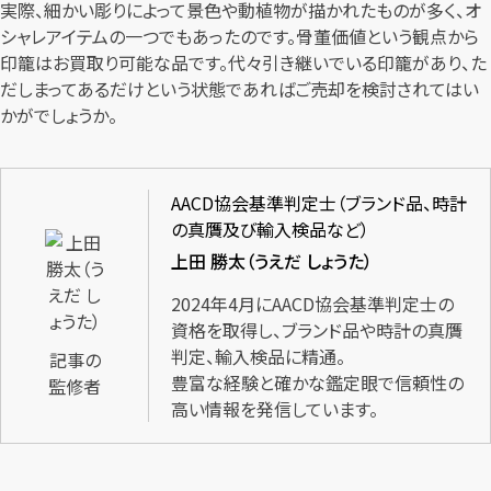
実際、細かい彫りによって景色や動植物が描かれたものが多く、オ
シャレアイテムの一つでもあったのです。骨董価値という観点から
印籠はお買取り可能な品です。代々引き継いでいる印籠があり、た
だしまってあるだけという状態であればご売却を検討されてはい
かがでしょうか。
AACD協会基準判定士（ブランド品、時計
の真贋及び輸入検品など）
上田 勝太（うえだ しょうた）
2024年4月にAACD協会基準判定士の
資格を取得し、ブランド品や時計の真贋
判定、輸入検品に精通。
記事の
豊富な経験と確かな鑑定眼で信頼性の
監修者
高い情報を発信しています。