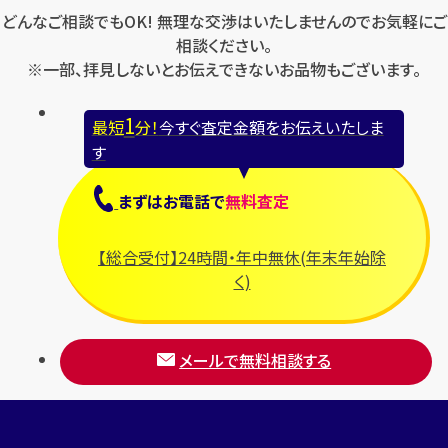
どんなご相談でもOK! 無理な交渉はいたしませんのでお気軽にご
ロンジン
フェラガモ
ゼニス
相談ください。
フェンディ
※一部、拝見しないとお伝えできないお品物もございます。
セリーヌ
ブシュロン
1
最短
分！
今すぐ査定金額をお伝えいたしま
ブライトリング
す
プラダ
まずは
お電話
で
無料査定
フランク ミュラー
ブルガリ
【総合受付】24時間・年中無休(年末年始除
フルラ
く)
ブレゲ
メールで無料相談する