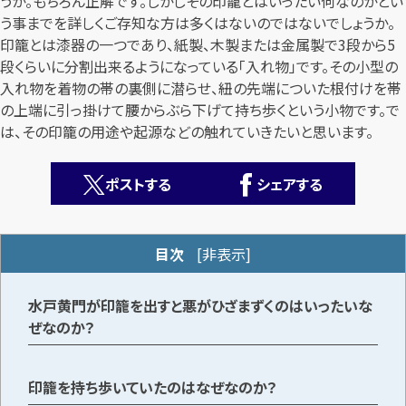
うか。もちろん正解です。しかしその印籠とはいったい何なのかとい
う事までを詳しくご存知な方は多くはないのではないでしょうか。
印籠とは漆器の一つであり、紙製、木製または金属製で3段から5
段くらいに分割出来るようになっている「入れ物」です。その小型の
入れ物を着物の帯の裏側に潜らせ、紐の先端についた根付けを帯
の上端に引っ掛けて腰からぶら下げて持ち歩くという小物です。で
は、その印籠の用途や起源などの触れていきたいと思います。
カンタン
無料
ポストする
シェアする
目次
[
非表示
]
1
最短
分！
今すぐ査定金額をお伝えいたします
水戸黄門が印籠を出すと悪がひざまずくのはいったいな
ぜなのか？
まずは
お電話
で
無料査定
印籠を持ち歩いていたのはなぜなのか？
【総合受付】24時間・年中無休(年末年始除く)