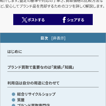
紹介します。査定の基準や対応の丁寧さ、買取価格の比較方法な
ど、安心してブランド品を売却するためのコツを詳しく解説します。
ポストする
シェアする
目次
[
非表示
]
カンタン
無料
はじめに
ブランド買取で重要なのは「実績」「知識」
1
最短
分！
今すぐ査定金額をお伝えいたします
利用店は自分の用途に合わせて
まずは
お電話
で
無料査定
総合リサイクルショップ
質屋
【総合受付】24時間・年中無休(年末年始除く)
ブランド買取専門店