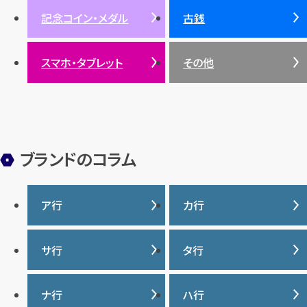
記念コイン・メダル
古銭
パール
サンゴ
スマホ・タブレット
その他
ヒスイ
ブランドのコラム
ア行
カ行
IWC
カナダグース
サ行
タ行
ヴァシュロンコンスタンタ
カルティエ
ン
サマンサタバサ
タグ・ホイヤー
ナ行
ハ行
グッチ