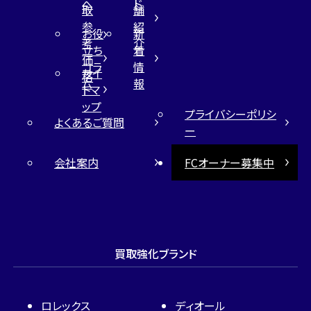
へ
ド
取
舗
参
紹
お役
新
考
介
立ち
着
価
コラ
情
サイ
格
ム
報
トマ
ップ
プライバシーポリシ
よくあるご質問
ー
会社案内
FCオーナー募集中
買取強化ブランド
ロレックス
ディオール