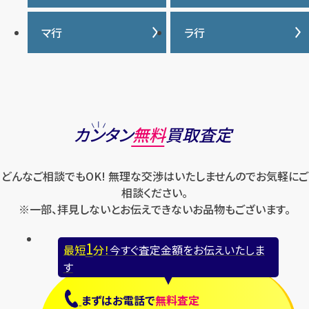
ウブロ
ジーショック
ディオール
クロムハーツ
ナイキ
バーバリー
マ行
ラ行
エルメス
ジャガー・ルクルト
ティファニー
ケイト・スペード
バカラ
オーデマ ピゲ
シャネル
トリーバーチ
コーチ
マーク・ジェイコブス
ラルフローレン
パテック フィリップ
オメガ
シュプリーム
モンクレール
ルイ・ヴィトン
パネライ
ショパール
ロエベ
カンタン
無料
買取査定
ハリー・ウィンストン
スウォッチ
ロレックス
バレンシアガ
セイコー
どんなご相談でもOK! 無理な交渉はいたしませんのでお気軽にご
ロンジン
フェラガモ
ゼニス
相談ください。
フェンディ
※一部、拝見しないとお伝えできないお品物もございます。
セリーヌ
ブシュロン
1
最短
分！
今すぐ査定金額をお伝えいたしま
ブライトリング
す
プラダ
まずは
お電話
で
無料査定
フランク ミュラー