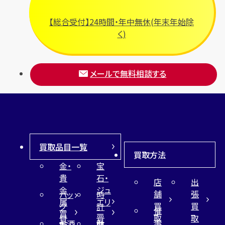
ブルガリ
【総合受付】24時間・年中無休(年末年始除
フルラ
く)
ブレゲ
メールで無料相談する
買取品目一覧
買取方法
金・
宝
貴
石・
店
出
金
ジュ
舗
張
バッ
時
属
エリ
買
買
グ
計
催
買
ー
取
取
買
買
事
お酒
財