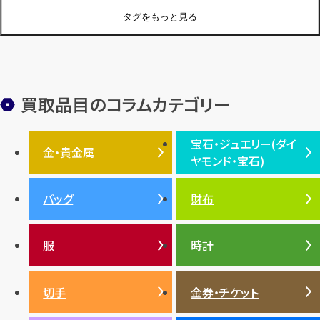
ジュエリーブランド
オーデマピゲ
セイコー
宝石
歴史
タグをもっと見る
金メッキ
銀貨
品位
サンゴ
砂金
デザイナー
ヴァンクリーフ＆アーペル
切手
パテックフィリップ
装飾品
オメガ
シュプリーム
ウブロ
サンローラン・パリ
買取品目のコラムカテゴリー
フェンディ
クロムハーツ
高級時計ブランド
ロレックス
宝石・ジュエリー(ダイ
エルメス
ダイヤモンド
ルイ・ヴィトン
豆知識
カルティエ
金・貴金属
ヤモンド・宝石)
投資
金地金
金価格・相場
グッチ
買取
プラダ
金・貴金属TOP
宝石・ジュエリー(ダイヤモ
バッグ
財布
ティファニー
シャネル
金貨
ブルガリ
オパール
ンド・宝石)TOP
プラチナ
ガーネット
セリーヌ
税金
クリスチャンディオール
ダイヤモンド
服
時計
銀・シルバー
エメラルド
カラーゴールド
財布
真珠
サファイア
エメラルド
バッグ
スニーカー
お酒
絵画
アメジスト
バレンシアガ
切手
金券・チケット
ルビー
ルビー
陶磁器・ガラス
ブレゲ
SDGs
サファイア