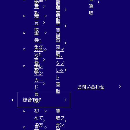
取
買
取
取
買
買
布
取
取
取
買
服
切
取
買
手
取
買
金
古
取
券・
銭
チケ
買
カメ
スマ
ット
取
ラ
ホ・
買
買
タブ
テレ
取
取
レッ
ホン
ト
カー
買
お問い合わせ
ド
取
買
総合TOP
取
初
買
めて
取ブ
の方
ラン
買
店