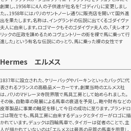
創業し、1956年に4人の子供達が社名を「ゴディバ」に変更しまし
た。、1958年にはパリのサントノーレ通りに販売店を開いて国外進
出を果たします。名称は、イングランドの伝説に出てくるゴダイヴァ
夫人に由来します。ロゴマークもそのゴダイヴァ夫人の、「夫レオフ
リックの圧政を諌めるためコヴェントリーの街を裸で馬に乗って行
進した」という有名な伝説にのっとり、馬に乗った裸の女性です
Hermes エルメス
1837年に設立された、ケリーバッグやバーキンといったバッグに代
表されるフランスの高級品メーカーです。創業当時のエルメス社
は、パリのマドレーヌ寺院界隈で馬具工房として始められました。
その後、自動車の発展による馬車の衰退を予見し、鞄や財布などの
皮革製品に事業の軸足を移して今日の成功に至ります。ブランドロ
ゴは現在でも、馬具工房に由来するデュックとタイガーがロゴに描
かれています。デュックは四輪馬車で、タイガーは従者のことで、主
人が描かれていないのは「エルメスは最高の品質の馬車を用意し