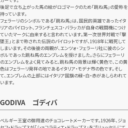
後足で立ち上がった馬の絵がロゴマークのため「跳ね馬」の愛称を
持っています。
フェラーリのシンボルである「跳ね馬」は、国民的英雄であったイタ
リアのパイロット、フランチェスコ･バラッカが自身の戦闘機につけ
ていたマークに由来すると言われています。第一次世界対戦で「撃
墜王」とまで称された伝説のパイロットですが、1918年に戦死して
しまいます。その後彼の両親が、エンツォ･フェラーリ社に彼のシン
ボルであった跳ね馬のエンブレムを授けました。さらにフェラーリ
のエンブレムをよく見てみると、跳ね馬の背景は輝く黄色で、この黄
色はフェラーリ発祥の地であるイタリア・モデナ市の色です。そし
て、エンブレムの上部にはイタリア国旗の緑・白・赤があしらわれて
います。
GODIVA ゴディバ
ベルギー王室の御用達のチョコレートメーカーです。1926年、ジョ
セフ・ドラップスが「ショコラティエ・ドラップス」をブリュッセルにて