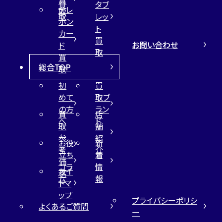
買
タブ
テレ
取
取
レッ
ホン
ト
カー
買
お問い合わせ
ド
取
買
総合TOP
取
初
買
めて
取ブ
の方
ラン
買
店
へ
ド
取
舗
参
紹
お役
新
考
介
立ち
着
価
コラ
情
サイ
格
ム
報
トマ
ップ
プライバシーポリシ
よくあるご質問
ー