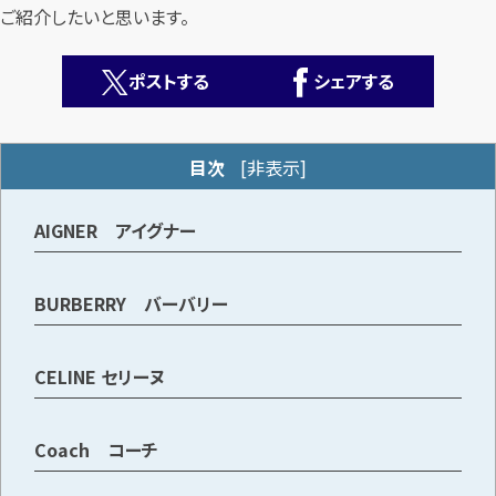
ご紹介したいと思います。
ポストする
シェアする
目次
[
非表示
]
カンタン
無料
AIGNER アイグナー
BURBERRY バーバリー
1
最短
分！
今すぐ査定金額をお伝えいたします
CELINE セリーヌ
まずは
お電話
で
無料査定
Coach コーチ
【総合受付】24時間・年中無休(年末年始除く)