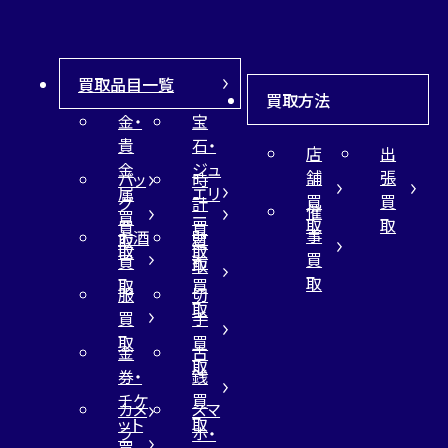
買取品目一覧
買取方法
金・
宝
貴
石・
店
出
金
ジュ
舗
張
バッ
時
属
エリ
買
買
グ
計
催
買
ー
取
取
買
買
事
お酒
財
取
買
取
取
買
買
布
取
取
取
買
服
切
取
買
手
取
買
金
古
取
券・
銭
チケ
買
カメ
スマ
ット
取
ラ
ホ・
買