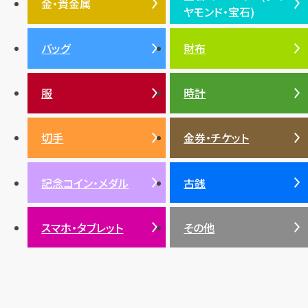
エルメス
ダイヤモンド
ルイ・ヴィトン
豆知識
カルティエ
金・貴金属
ヤモンド・宝石)
投資
金地金
金価格・相場
グッチ
買取
プラダ
金・貴金属TOP
宝石・ジュエリー(ダイヤモ
バッグ
財布
ティファニー
シャネル
金貨
ブルガリ
オパール
ンド・宝石)TOP
プラチナ
ガーネット
セリーヌ
税金
クリスチャンディオール
ダイヤモンド
服
時計
銀・シルバー
エメラルド
カラーゴールド
財布
真珠
サファイア
エメラルド
バッグ
スニーカー
お酒
絵画
アメジスト
バレンシアガ
切手
金券・チケット
ルビー
ルビー
陶磁器・ガラス
ブレゲ
SDGs
サファイア
記念コイン・メダル
古銭
パール
サンゴ
スマホ・タブレット
その他
ヒスイ