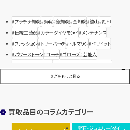
プラチナ知識
銅貨
銀知識
金知識
鉱山
刻印
伝統工芸品
カラーダイヤモンド
メンテナンス
ファッション
トリーバーチ
トルマリン
ペリドット
パワーストーン
コーチ
ゴローズ
芸能人
ハリー・ウィンストン
ヴァシュロン・コンスタンタン
ジュエリーブランド
オーデマピゲ
セイコー
宝石
歴史
タグをもっと見る
金メッキ
銀貨
品位
サンゴ
砂金
デザイナー
ヴァンクリーフ＆アーペル
切手
パテックフィリップ
装飾品
オメガ
シュプリーム
ウブロ
サンローラン・パリ
買取品目のコラムカテゴリー
フェンディ
クロムハーツ
高級時計ブランド
ロレックス
宝石・ジュエリー(ダイ