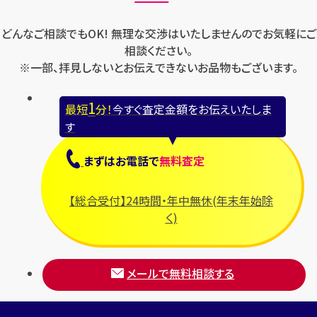
ロレックス
バレンシアガ
セイコー
どんなご相談でもOK! 無理な交渉はいたしませんのでお気軽にご
ロンジン
フェラガモ
ゼニス
相談ください。
フェンディ
※一部、拝見しないとお伝えできないお品物もございます。
セリーヌ
ブシュロン
1
最短
分！
今すぐ査定金額をお伝えいたしま
ブライトリング
す
プラダ
まずは
お電話
で
無料査定
フランク ミュラー
ブルガリ
【総合受付】24時間・年中無休(年末年始除
フルラ
く)
ブレゲ
メールで無料相談する