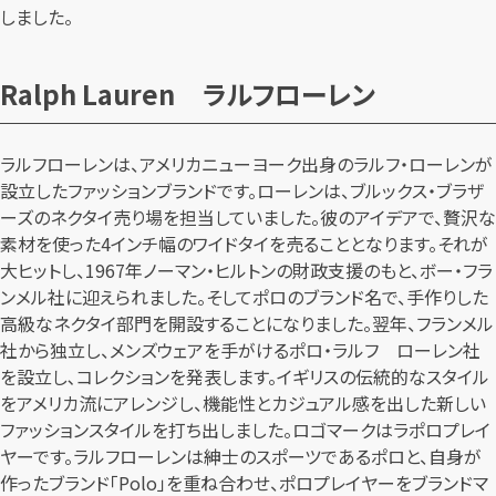
しました。
Ralph Lauren ラルフローレン
ラルフローレンは、アメリカニューヨーク出身のラルフ・ローレンが
設立したファッションブランドです。ローレンは、ブルックス・ブラザ
ーズのネクタイ売り場を担当していました。彼のアイデアで、贅沢な
素材を使った4インチ幅のワイドタイを売ることとなります。それが
大ヒットし、1967年ノーマン・ヒルトンの財政支援のもと、ボー・フラ
ンメル社に迎えられました。そしてポロのブランド名で、手作りした
高級なネクタイ部門を開設することになりました。翌年、フランメル
社から独立し、メンズウェアを手がけるポロ・ラルフ ローレン社
を設立し､コレクションを発表します。イギリスの伝統的なスタイル
をアメリカ流にアレンジし、機能性とカジュアル感を出した新しい
ファッションスタイルを打ち出しました。ロゴマークはラポロプレイ
ヤーです。ラルフローレンは紳士のスポーツであるポロと、自身が
作ったブランド「Polo」を重ね合わせ、ポロプレイヤーをブランドマ