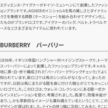
エティエンヌ・アイグナーがドイツ・ミュンヘンにて創業したファッシ
ョンブランドです。AIGNERのイニシャルAを馬の美しさとダイナミッ
クさを象徴する蹄鉄（ホースシュー）を組み合わせてデザイン化し
たものがブランドロゴです。アイグナーのバッグ、ベルト、トラベルケ
ースなどさまざまなアイテムに使われています。
BURBERRY バーバリー
1856年、イギリス帝国ハンプシャー州ベイジングストークで、トーマ
ス・バーバリーによって創業したファッションブランドです。キャメル
地に黒・白・赤で構成された「バーバリークラシックチェック」でよく
知られています。新ロゴでは馬のシンボルがなくなってしまったの
ですが、以前は馬にまたがる鎧を身に付けた騎士がとてもかっこい
いロゴでした。このロゴは、ウォレス・コレクションにある鎧一式か
らインスピレーションを受け、考案されました。高潔で、防衛本能が
あり、しかも革新的なイメージも兼ね備えているということで、この
デザインが選ばれました。ナイトの持つ旗に注目してみると、そこに