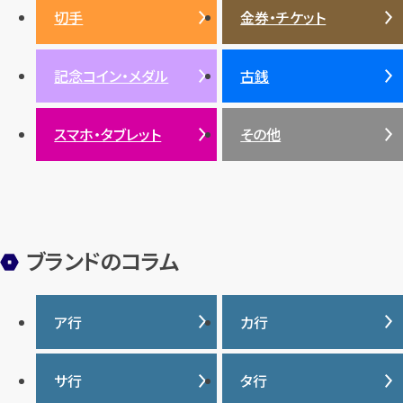
バッグ
スニーカー
お酒
絵画
アメジスト
バレンシアガ
切手
金券・チケット
ルビー
ルビー
陶磁器・ガラス
ブレゲ
SDGs
サファイア
記念コイン・メダル
古銭
パール
サンゴ
スマホ・タブレット
その他
ヒスイ
ブランドのコラム
ア行
カ行
IWC
カナダグース
サ行
タ行