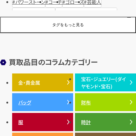
パワーストーン
コーチ
ゴローズ
芸能人
ハリー・ウィンストン
ヴァシュロン・コンスタンタン
ジュエリーブランド
オーデマピゲ
セイコー
宝石
歴史
タグをもっと見る
金メッキ
銀貨
品位
サンゴ
砂金
デザイナー
ヴァンクリーフ＆アーペル
切手
パテックフィリップ
装飾品
オメガ
シュプリーム
ウブロ
サンローラン・パリ
買取品目のコラムカテゴリー
フェンディ
クロムハーツ
高級時計ブランド
ロレックス
宝石・ジュエリー(ダイ
エルメス
ダイヤモンド
ルイ・ヴィトン
豆知識
カルティエ
金・貴金属
ヤモンド・宝石)
投資
金地金
金価格・相場
グッチ
買取
プラダ
金・貴金属TOP
宝石・ジュエリー(ダイヤモ
バッグ
財布
ティファニー
シャネル
金貨
ブルガリ
オパール
ンド・宝石)TOP
プラチナ
ガーネット
セリーヌ
税金
クリスチャンディオール
ダイヤモンド
服
時計
銀・シルバー
エメラルド
カラーゴールド
財布
真珠
サファイア
エメラルド