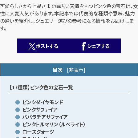
可愛らしさから上品さまで幅広い表情をもつピンク色の宝石は、女
性に大変人気があります。本記事では代表的な種類や意味、魅力
の違いを紹介し、ジュエリー選びの参考になる情報をお届けしま
す。
ポストする
シェアする
カンタン
無料
目次
[
非表示
]
【17種類】ピンク色の宝石一覧
1
ピンクダイヤモンド
最短
分！
今すぐ査定金額をお伝えいたします
ピンクサファイア
パパラチアサファイア
まずは
お電話
で
無料査定
ピンクトルマリン（ルベライト）
ローズクォーツ
【総合受付】24時間・年中無休(年末年始除く)