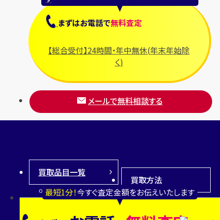
プラダ
まずは
お電話
で
無料査定
フランク ミュラー
ブルガリ
【総合受付】24時間・年中無休(年末年始除
フルラ
く)
ブレゲ
メールで無料相談する
買取品目一覧
買取方法
金・
宝
最短1分！
今すぐ査定金額をお伝えいたします
貴
石・
店
出
金
ジュ
舗
張
バッ
時