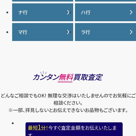
ヴァシュロンコンスタンタ
カルティエ
ン
サマンサタバサ
タグ・ホイヤー
ナ行
ハ行
グッチ
ウブロ
ジーショック
ディオール
クロムハーツ
ナイキ
バーバリー
マ行
ラ行
エルメス
ジャガー・ルクルト
ティファニー
ケイト・スペード
バカラ
オーデマ ピゲ
シャネル
トリーバーチ
コーチ
マーク・ジェイコブス
ラルフローレン
パテック フィリップ
オメガ
シュプリーム
モンクレール
ルイ・ヴィトン
パネライ
ショパール
ロエベ
カンタン
無料
買取査定
ハリー・ウィンストン
スウォッチ
ロレックス
バレンシアガ
セイコー
どんなご相談でもOK! 無理な交渉はいたしませんのでお気軽にご
ロンジン
フェラガモ
ゼニス
相談ください。
フェンディ
※一部、拝見しないとお伝えできないお品物もございます。
セリーヌ
ブシュロン
1
最短
分！
今すぐ査定金額をお伝えいたしま
ブライトリング
す