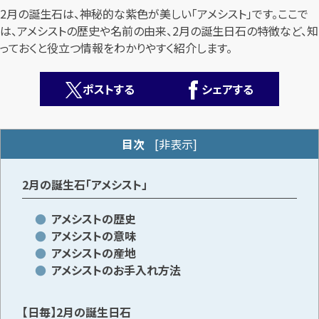
2月の誕生石は、神秘的な紫色が美しい「アメシスト」です。ここで
は、アメシストの歴史や名前の由来、2月の誕生日石の特徴など、知
っておくと役立つ情報をわかりやすく紹介します。
ポストする
シェアする
カンタン
無料
目次
[
非表示
]
2月の誕生石「アメシスト」
アメシストの歴史
1
アメシストの意味
最短
分！
今すぐ査定金額をお伝えいたします
アメシストの産地
アメシストのお手入れ方法
まずは
お電話
で
無料査定
【日毎】2月の誕生日石
【総合受付】24時間・年中無休(年末年始除く)