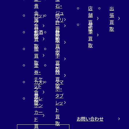
貴
石・
店
出
金
ジュ
舗
張
バッ
時
属
エリ
買
買
グ
計
催
買
ー
取
取
買
買
事
お酒
財
取
買
取
取
買
買
布
取
取
取
買
服
切
取
買
手
取
買
金
古
取
券・
銭
チケ
買
カメ
スマ
ット
取
ラ
ホ・
買
買
タブ
テレ
取
取
レッ
ホン
ト
カー
買
お問い合わせ
ド
取
買