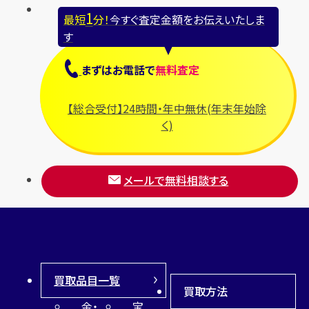
1
最短
分！
今すぐ査定金額をお伝えいたしま
ブライトリング
す
プラダ
まずは
お電話
で
無料査定
フランク ミュラー
ブルガリ
【総合受付】24時間・年中無休(年末年始除
フルラ
く)
ブレゲ
メールで無料相談する
買取品目一覧
買取方法
金・
宝