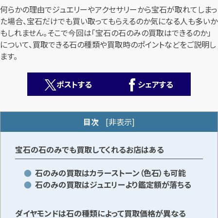
何らかの理由でジュエリーやアクセサリーから宝石が取れてしまっ
た場合、宝石だけでも買い取ってもらえるのか気になる人も多いか
もしれません。そこで今回は「宝石の石のみの買取はできるのか」
について、買取できる石の種類や買取時のポイントなどをご説明し
ます。
ポストする
シェアする
カンタン
無料
目次
[
非表示
]
宝石の石のみでも買取してくれるお店はある
1
最短
分！
今すぐ査定金額をお伝えいたします
石のみの買取はカラーストーン（色石）も可能
石のみの買取はジュエリーより鑑定額が落ちる
まずは
お電話
で
無料査定
ダイヤモンドは石の種類によって買取価格が異なる
【総合受付】24時間・年中無休(年末年始除く)