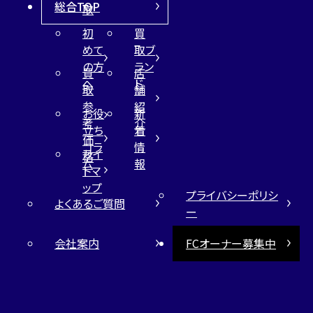
総合TOP
取
初
買
めて
取ブ
の方
ラン
買
店
へ
ド
取
舗
参
紹
お役
新
考
介
立ち
着
価
コラ
情
サイ
格
ム
報
トマ
ップ
プライバシーポリシ
よくあるご質問
ー
会社案内
FCオーナー募集中