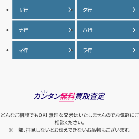
IWC
カナダグース
サ行
タ行
ヴァシュロンコンスタンタ
カルティエ
ン
サマンサタバサ
タグ・ホイヤー
ナ行
ハ行
グッチ
ウブロ
ジーショック
ディオール
クロムハーツ
ナイキ
バーバリー
マ行
ラ行
エルメス
ジャガー・ルクルト
ティファニー
ケイト・スペード
バカラ
オーデマ ピゲ
シャネル
トリーバーチ
コーチ
マーク・ジェイコブス
ラルフローレン
パテック フィリップ
オメガ
シュプリーム
モンクレール
ルイ・ヴィトン
パネライ
ショパール
ロエベ
カンタン
無料
買取査定
ハリー・ウィンストン
スウォッチ
ロレックス
バレンシアガ
セイコー
どんなご相談でもOK! 無理な交渉はいたしませんのでお気軽にご
ロンジン
フェラガモ
ゼニス
相談ください。
フェンディ
※一部、拝見しないとお伝えできないお品物もございます。
セリーヌ
ブシュロン