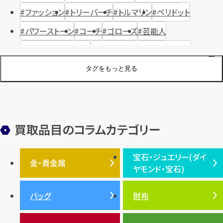
ファッション
トリーバーチ
トルマリン
ペリドット
パワーストーン
コーチ
ゴローズ
芸能人
ハリー・ウィンストン
ヴァシュロン・コンスタンタン
ジュエリーブランド
オーデマピゲ
セイコー
宝石
歴史
タグをもっと見る
金メッキ
銀貨
品位
サンゴ
砂金
デザイナー
ヴァンクリーフ＆アーペル
切手
パテックフィリップ
装飾品
オメガ
シュプリーム
ウブロ
サンローラン・パリ
買取品目のコラムカテゴリー
フェンディ
クロムハーツ
高級時計ブランド
ロレックス
宝石・ジュエリー(ダイ
エルメス
ダイヤモンド
ルイ・ヴィトン
豆知識
カルティエ
金・貴金属
ヤモンド・宝石)
投資
金地金
金価格・相場
グッチ
買取
プラダ
金・貴金属TOP
宝石・ジュエリー(ダイヤモ
バッグ
財布
ティファニー
シャネル
金貨
ブルガリ
オパール
ンド・宝石)TOP
プラチナ
ガーネット
セリーヌ
税金
クリスチャンディオール