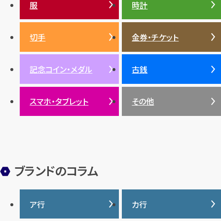
ダイヤモンド
服
時計
銀・シルバー
エメラルド
カラーゴールド
財布
真珠
サファイア
エメラルド
バッグ
スニーカー
お酒
絵画
アメジスト
バレンシアガ
切手
金券・チケット
ルビー
ルビー
陶磁器・ガラス
ブレゲ
SDGs
サファイア
記念コイン・メダル
古銭
パール
サンゴ
スマホ・タブレット
その他
ヒスイ
ブランドのコラム
ア行
カ行