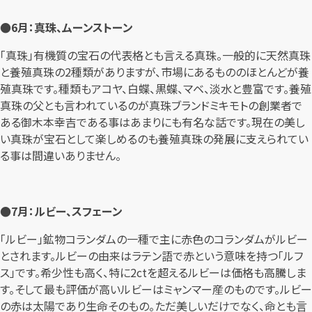
●6月：真珠、ムーンストーン
「真珠」有機質の宝石の代表格とも言える真珠。一般的に天然真珠
と養殖真珠の2種類がありますが、市場にあるもののほとんどが養
殖真珠です。種類もアコヤ、白蝶、黒蝶、マベ、淡水と豊富です。養殖
真珠の父とも言われているのが真珠ブランドミキモトの創業者で
ある御木本幸吉である事はあまりにも有名な話です。現在の美し
い真珠が宝石として楽しめるのも養殖真珠の発展に支えられてい
る事は間違いありません。
●7月：ルビー、スフェーン
「ルビー」鉱物コランダムの一種で主に赤色のコランダムがルビー
とされます。ルビーの由来はラテン語で赤という意味を持つ「ルフ
ス」です。希少性も高く、特に2ctを超えるルビーは価格も高騰しま
す。そして最も評価が高いルビーはミャンマー産のものです。ルビー
の赤は太陽であり生命そのもの。ただ美しいだけでなく、命とも言