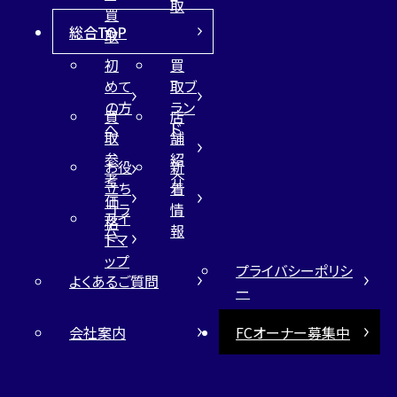
取
買
総合TOP
取
初
買
めて
取ブ
の方
ラン
買
店
へ
ド
取
舗
参
紹
お役
新
考
介
立ち
着
価
コラ
情
サイ
格
ム
報
トマ
ップ
プライバシーポリシ
よくあるご質問
ー
会社案内
FCオーナー募集中