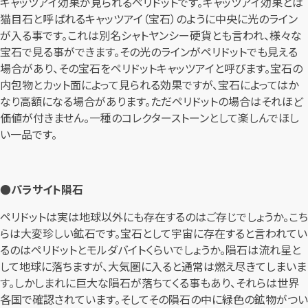
キャッツアイ効果が見られるペリドットです。キャッツアイ効果とは
猫目石と呼ばれるキャッツアイ（宝石）のように中央に光のライン
が入る事です。これは別名シャトヤンシー硬貨とも言われ、様々な
宝石で見る事ができます。その光のラインがペリドットでも見える
場合があり、その宝石をペリドットキャッツアイと呼びます。宝石の
内包物とカット面によって見られる効果ですが、宝石によってはか
なり高額になる場合があります。ただペリドットの場合はそれほど
価値が付きません。一種のコレクターストーンとして楽しんでほし
い一品です。
●パラサイト隕石
ペリドットは実は地球以外にも存在するのはご存じでしょうか。こち
らは大変珍しい鉱石です。宝石として宇宙に存在すると言われてい
るのはペリドットとモルダバイトくらいでしょうか。隕石は流れ星と
して地球に落ちますが、大気圏に入ると通常は燃え尽きてしまいま
す。しかしまれに巨大な隕石が落ちてくる事もあり、それらは世界
各国で確認されています。そしてその隕石の中に緑色の鉱物がつい