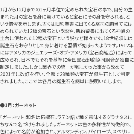
1月から12月までの1ヶ月単位で定められた宝石の事で、自分の生
まれた月の宝石を身に着けていると宝石にその身を守られる、と
いう慣習を示します。古くは旧約聖書に出てくる祭司の胸当てには
められていた12種の宝石という説や、新約聖書に出てくる神殿の
土台に使われた12種の宝石という説など様々です。18世紀頃には
誕生石をお守りとして身に着ける習慣が始まったようです。1912年
にはアメリカのジュエラーズ・オブ・アメリカ（宝石商組合）によって
広められ、日本でもそれを基準に全国宝石卸商協同組合が独自に
制定しました。しかし業界での統一が難しかった事から改めて
2021年に改訂を行い、全部で29種類の宝石が誕生石として制定
されました。ここでは各月の誕生石を簡単に説明いたします。
●1月：ガーネット
「ガーネット」和名は柘榴石。ラテン語で種を意味するグラナタスに
ちなんで名づけられました。ガーネットは色の多様性が特徴的で、
色によって名前が追加され、アルマンディン、パイロープ、スペサル