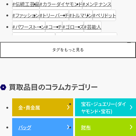
伝統工芸品
カラーダイヤモンド
メンテナンス
ファッション
トリーバーチ
トルマリン
ペリドット
パワーストーン
コーチ
ゴローズ
芸能人
ハリー・ウィンストン
ヴァシュロン・コンスタンタン
ジュエリーブランド
オーデマピゲ
セイコー
宝石
歴史
タグをもっと見る
金メッキ
銀貨
品位
サンゴ
砂金
デザイナー
ヴァンクリーフ＆アーペル
切手
パテックフィリップ
装飾品
オメガ
シュプリーム
ウブロ
サンローラン・パリ
買取品目のコラムカテゴリー
フェンディ
クロムハーツ
高級時計ブランド
ロレックス
宝石・ジュエリー(ダイ
エルメス
ダイヤモンド
ルイ・ヴィトン
豆知識
カルティエ
金・貴金属
ヤモンド・宝石)
投資
金地金
金価格・相場
グッチ
買取
プラダ
金・貴金属TOP
宝石・ジュエリー(ダイヤモ
バッグ
財布
ティファニー
シャネル
金貨
ブルガリ
オパール
ンド・宝石)TOP