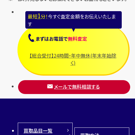
ブシュロン
1
最短
分！
今すぐ査定金額をお伝えいたしま
ブライトリング
す
プラダ
まずは
お電話
で
無料査定
フランク ミュラー
ブルガリ
【総合受付】24時間・年中無休(年末年始除
フルラ
く)
ブレゲ
メールで無料相談する
買取品目一覧