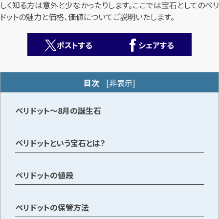
しく知る方は意外と少なかったりします。ここでは宝石としてのペリ
ドットの魅力と価格、価値についてご説明いたします。
ポストする
シェアする
目次
[
非表示
]
カンタン
無料
ペリドット～8月の誕生石
ペリドットという宝石とは？
1
最短
分！
今すぐ査定金額をお伝えいたします
ペリドットの値段
まずは
お電話
で
無料査定
ペリドットの保管方法
【総合受付】24時間・年中無休(年末年始除く)