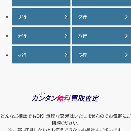
IWC
カナダグース
サ行
タ行
ヴァシュロンコンスタンタ
カルティエ
ン
サマンサタバサ
タグ・ホイヤー
ナ行
ハ行
グッチ
ウブロ
ジーショック
ディオール
クロムハーツ
ナイキ
バーバリー
マ行
ラ行
エルメス
ジャガー・ルクルト
ティファニー
ケイト・スペード
バカラ
オーデマ ピゲ
シャネル
トリーバーチ
コーチ
マーク・ジェイコブス
ラルフローレン
パテック フィリップ
オメガ
シュプリーム
モンクレール
ルイ・ヴィトン
パネライ
ショパール
ロエベ
カンタン
無料
買取査定
ハリー・ウィンストン
スウォッチ
ロレックス
バレンシアガ
セイコー
どんなご相談でもOK! 無理な交渉はいたしませんのでお気軽にご
ロンジン
フェラガモ
ゼニス
相談ください。
フェンディ
※一部、拝見しないとお伝えできないお品物もございます。
セリーヌ