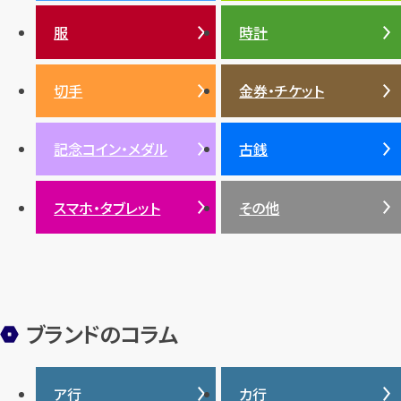
プラチナ
ガーネット
セリーヌ
税金
クリスチャンディオール
ダイヤモンド
服
時計
銀・シルバー
エメラルド
カラーゴールド
財布
真珠
サファイア
エメラルド
バッグ
スニーカー
お酒
絵画
アメジスト
バレンシアガ
切手
金券・チケット
ルビー
ルビー
陶磁器・ガラス
ブレゲ
SDGs
サファイア
記念コイン・メダル
古銭
パール
サンゴ
スマホ・タブレット
その他
ヒスイ
ブランドのコラム
ア行
カ行