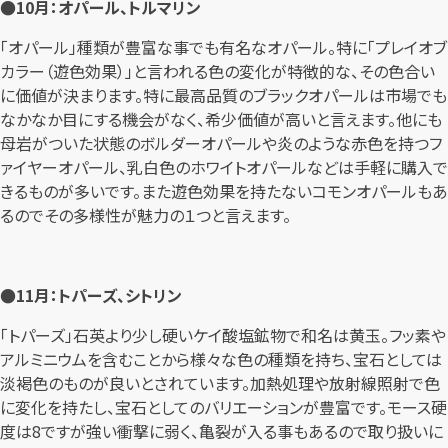
●10月：オパール、トルマリン
「オパール」種類が豊富な事でも有名なオパール。特に「プレイオブ
カラー（遊色効果）」と言われる色の変化が特徴的な、その色合い
に価値が決まります。特に最高品質のブラックオパールは市場でも
なかなか目にする機会がなく、希少価値が高いと言えます。他にも
母岩がついた状態のボルダーオパールや炎のような赤色を持つフ
ァイヤーオパール、乳白色のホワイトオパールなどは手軽に購入で
きるものが多いです。また遊色効果を持たないコモンオパールもあ
るのでその多様性が魅力の１つと言えます。
●11月：トパーズ、シトリン
「トパーズ」石英より少し硬いケイ酸塩鉱物で和名は黄玉。フッ素や
アルミニウムを含むことから様々な色の種類を持ち、宝石としては
淡褐色のものが良いとされています。加熱処理や放射線照射で色
に変化を持たし、宝石としてのバリエーションが豊富です。モース硬
度は8ですが強い衝撃に弱く、亀裂が入る事もあるので取り扱いに