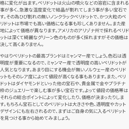
格に変化が出ます。ペリドットは火山の噴火などの溶岩に含まれる
事が多く、急激な温度変化で結晶が割れてしまう事が多い宝石で
す。その為ひび割れの無いノンクラックペリドットで、かつ大粒のペ
リドットは市場でも高い価格になる事も珍しくありません。また産
地によって価格が異なります。アメリカのアリゾナ州で採れるペリド
ットは深くて綺麗なグリーン色のものが多く採れますがその価格は
決して高くありません。
やはりペリドットの最高ブランドはミャンマー産でしょう。色石は透
明度が重要になるので、ミャンマー産で透明度の高いペリドットが
人気となります。あまり目にする機会が無いノルウェー産のペリド
ットもそのレア度によって値段が高くなる事もあります。また、ペリ
ドットはダイヤモンドといった他の宝石や、貴金属で金やプラチナ
枠のジュエリーで楽しむ事が多い宝石です。よって値段の価格帯は
それらの総合ポイントによって変化したり、価格が決まったりしま
す。もちろん宝石としてのペリドットは大きさや色、透明度やカット
デザインにも左右されるので、まずはご自身の気に入るペリドット
を見つける事から始めてみましょう。