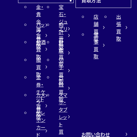
買取方法
金・
宝
貴
石・
店
出
金
ジュ
舗
張
バッ
時
属
エリ
買
買
グ
計
催
買
ー
取
取
買
買
事
お酒
財
取
買
取
取
買
買
布
取
取
取
買
服
切
取
買
手
取
買
金
古
取
券・
銭
チケ
買
カメ
スマ
ット
取
ラ
ホ・
買
買
タブ
テレ
取
取
レッ
ホン
ト
カー
買
お問い合わせ
ド