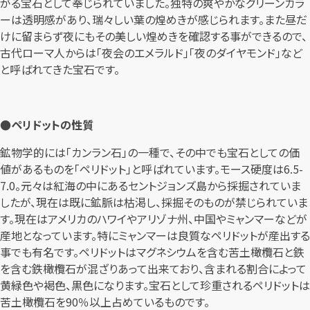
がる宝石として奉じられていました。独特の爽やかなグリーンカラ
ーは透明感があり、瑞々しい葉の煌めきが感じられます。また昼だ
けに留まらず夜にもその美しい煌めきを確認する事ができるので、
古代ローマ人からは「夜会のエメラルド」「夜のダイヤモンド」など
と呼ばれてきた宝石です。
●ペリドットの性質
鉱物学的には「カンラン石」の一種で、その中でも宝石としての価
値があるものを「ペリドット」と呼ばれています。モース硬度は6.5-
7.0。元々は紅海の中にあるセントジョンズ島から採掘されていま
したが、現在は既に鉱脈は枯渇し、採掘そのものが禁じられていま
す。現在はアメリカのハワイやアリゾナ州、中国やミャンマーなどが
産地となっています。特にミャンマーは良質なペリドットが産出する
事でも有名です。ペリドットはマグネシウムを含む苦土橄欖石と鉄
を含む鉄橄欖石が混ざりあって出来ており、含まれる割合によって
黄緑色や褐色、黒色になります。宝石として珍重されるペリドットは
苦土橄欖石を90％以上占めているものです。