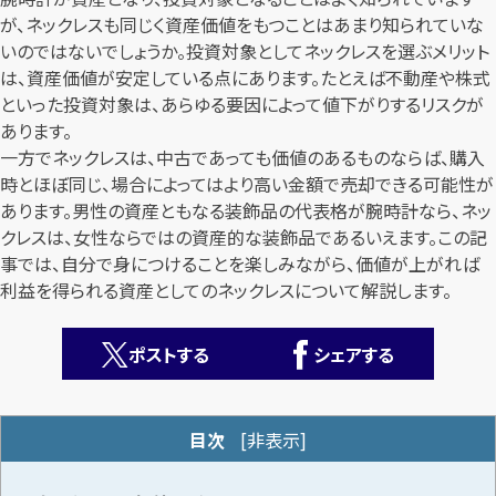
が、ネックレスも同じく資産価値をもつことはあまり知られていな
いのではないでしょうか。投資対象としてネックレスを選ぶメリット
は、資産価値が安定している点にあります。たとえば不動産や株式
といった投資対象は、あらゆる要因によって値下がりするリスクが
あります。
一方でネックレスは、中古であっても価値のあるものならば、購入
時とほぼ同じ、場合によってはより高い金額で売却できる可能性が
カンタン
無料
あります。男性の資産ともなる装飾品の代表格が腕時計なら、ネッ
クレスは、女性ならではの資産的な装飾品であるいえます。この記
事では、自分で身につけることを楽しみながら、価値が上がれば
利益を得られる資産としてのネックレスについて解説します。
ポストする
シェアする
1
最短
分！
今すぐ査定金額をお伝えいたします
まずは
お電話
で
無料査定
目次
[
非表示
]
【総合受付】24時間・年中無休(年末年始除く)