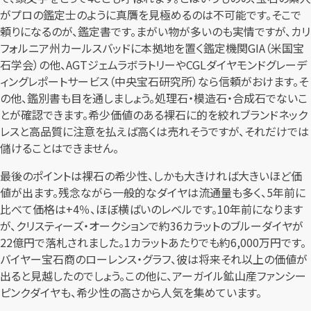
がプロの鑑定士のように真贋を見極めるのは不可能です。そこで
頼りになるのが、鑑定書です。まがい物が多いのも実情ですが、カリ
フォルニア州カールスバッドに本拠地を置く鑑定機関GIA（米国宝
石学会）の他、AGTジェムラボラトリーやCGLダイヤモンドグレーデ
ィングレポートサービス（中央宝石研究所）なら信頼がおけます。そ
の他、鑑別書も目を通しましょう。処理石・模造石・合成石でないこ
とが確認できます。希少価値のある裸石に的を絞れブランドネック
レスと高品質に注意を払えば高くは売れそうですが、それだけでは
儲けることはできません。
最後のポイントは裸石の希少性、しかも大きければ大きいほど価
値が出ます。残念ながら一般的なダイヤは流通量も多く、5年前に
比べて価格は+4％、ほぼ横ばいのレベルです。10年前になります
が、クリスティーズ・オークションで約36カラットのブルーダイヤが
22億円で落札されました。1カラットあたりでも約6,000万円です。
バイヤー宝石商のローレンス・グラフ、彼は将来それ以上の価値が
出ると見越したのでしょう。この他に、アーガイル鉱山産ファンシー
ピンクダイヤも、希少性の高さから人気を集めています。