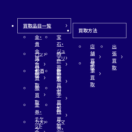
買取品目一覧
買取方法
金・
宝
貴
石・
店
出
金
ジュ
舗
張
バッ
時
属
エリ
買
買
グ
計
催
買
ー
取
取
買
買
事
お酒
財
取
買
取
取
買
買
布
取
取
取
買
服
切
取
買
手
取
買
金
古
取
券・
銭
チケ
買
カメ
スマ
ット
取
ラ
ホ・