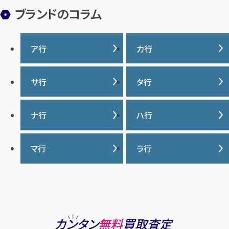
ブランドのコラム
ア行
カ行
IWC
カナダグース
サ行
タ行
ヴァシュロンコンスタンタ
カルティエ
ン
サマンサタバサ
タグ・ホイヤー
ナ行
ハ行
グッチ
ウブロ
ジーショック
ディオール
クロムハーツ
ナイキ
バーバリー
マ行
ラ行
エルメス
ジャガー・ルクルト
ティファニー
ケイト・スペード
バカラ
オーデマ ピゲ
シャネル
トリーバーチ
コーチ
マーク・ジェイコブス
ラルフローレン
パテック フィリップ
オメガ
シュプリーム
モンクレール
ルイ・ヴィトン
パネライ
ショパール
ロエベ
カンタン
無料
買取査定
ハリー・ウィンストン
スウォッチ