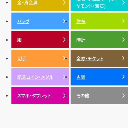
エルメス
ダイヤモンド
ルイ・ヴィトン
豆知識
カルティエ
金・貴金属
ヤモンド・宝石)
投資
金地金
金価格・相場
グッチ
買取
プラダ
金・貴金属TOP
宝石・ジュエリー(ダイヤモ
バッグ
財布
ティファニー
シャネル
金貨
ブルガリ
オパール
ンド・宝石)TOP
プラチナ
ガーネット
セリーヌ
税金
クリスチャンディオール
ダイヤモンド
服
時計
銀・シルバー
エメラルド
カラーゴールド
財布
真珠
サファイア
エメラルド
バッグ
スニーカー
お酒
絵画
アメジスト
バレンシアガ
切手
金券・チケット
ルビー
ルビー
陶磁器・ガラス
ブレゲ
SDGs
サファイア
記念コイン・メダル
古銭
パール
サンゴ
スマホ・タブレット
その他
ヒスイ