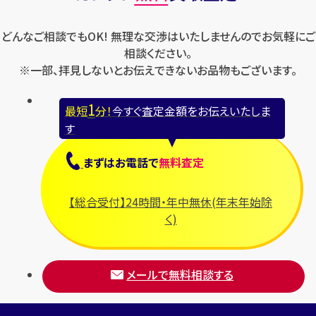
ロレックス
バレンシアガ
セイコー
どんなご相談でもOK! 無理な交渉はいたしませんのでお気軽にご
ロンジン
フェラガモ
ゼニス
相談ください。
フェンディ
※一部、拝見しないとお伝えできないお品物もございます。
セリーヌ
ブシュロン
1
最短
分！
今すぐ査定金額をお伝えいたしま
ブライトリング
す
プラダ
まずは
お電話
で
無料査定
フランク ミュラー
ブルガリ
【総合受付】24時間・年中無休(年末年始除
フルラ
く)
ブレゲ
メールで無料相談する