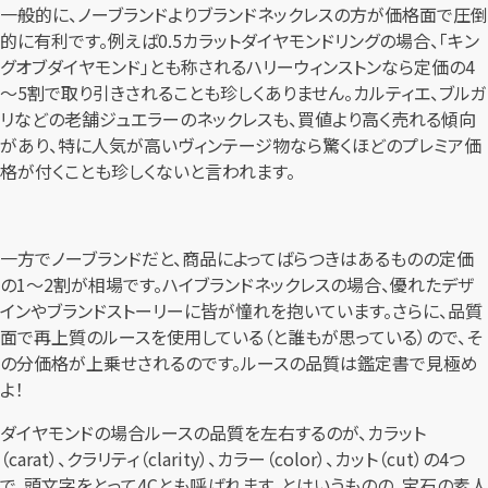
一般的に、ノーブランドよりブランドネックレスの方が価格面で圧倒
的に有利です。例えば0.5カラットダイヤモンドリングの場合、「キン
グオブダイヤモンド」とも称されるハリーウィンストンなら定価の4
～5割で取り引きされることも珍しくありません。カルティエ、ブルガ
リなどの老舗ジュエラーのネックレスも、買値より高く売れる傾向
があり、特に人気が高いヴィンテージ物なら驚くほどのプレミア価
格が付くことも珍しくないと言われます。
一方でノーブランドだと、商品によってばらつきはあるものの定価
の1～2割が相場です。ハイブランドネックレスの場合、優れたデザ
インやブランドストーリーに皆が憧れを抱いています。さらに、品質
面で再上質のルースを使用している（と誰もが思っている）ので、そ
の分価格が上乗せされるのです。ルースの品質は鑑定書で見極め
よ！
ダイヤモンドの場合ルースの品質を左右するのが、カラット
（carat）、クラリティ（clarity）、カラー（color）、カット（cut）の4つ
で、頭文字をとって4Cとも呼ばれます。とはいうものの、宝石の素人