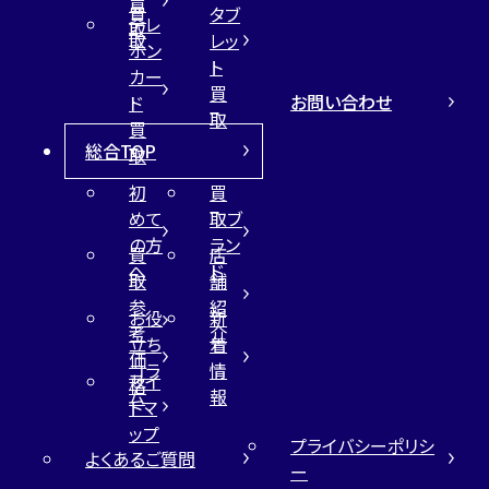
買
買
タブ
テレ
取
取
レッ
ホン
ト
カー
買
お問い合わせ
ド
取
買
総合TOP
取
初
買
めて
取ブ
の方
ラン
買
店
へ
ド
取
舗
参
紹
お役
新
考
介
立ち
着
価
コラ
情
サイ
格
ム
報
トマ
ップ
プライバシーポリシ
よくあるご質問
ー