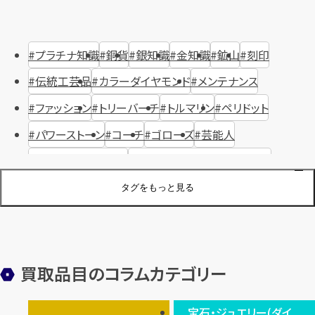
プラチナ知識
銅貨
銀知識
金知識
鉱山
刻印
伝統工芸品
カラーダイヤモンド
メンテナンス
ファッション
トリーバーチ
トルマリン
ペリドット
パワーストーン
コーチ
ゴローズ
芸能人
ハリー・ウィンストン
ヴァシュロン・コンスタンタン
ジュエリーブランド
オーデマピゲ
セイコー
宝石
歴史
タグをもっと見る
金メッキ
銀貨
品位
サンゴ
砂金
デザイナー
ヴァンクリーフ＆アーペル
切手
パテックフィリップ
装飾品
オメガ
シュプリーム
ウブロ
サンローラン・パリ
買取品目のコラムカテゴリー
フェンディ
クロムハーツ
高級時計ブランド
ロレックス
宝石・ジュエリー(ダイ