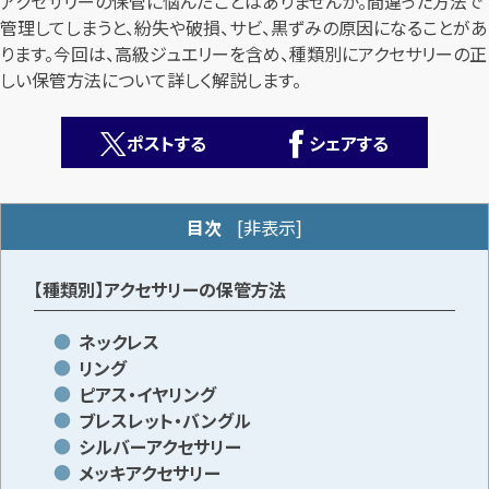
アクセサリーの保管に悩んだことはありませんか。間違った方法で
管理してしまうと、紛失や破損、サビ、黒ずみの原因になることがあ
ります。今回は、高級ジュエリーを含め、種類別にアクセサリーの正
しい保管方法について詳しく解説します。
ポストする
シェアする
カンタン
無料
目次
[
非表示
]
【種類別】アクセサリーの保管方法
ネックレス
1
最短
分！
今すぐ査定金額をお伝えいたします
リング
ピアス・イヤリング
まずは
お電話
で
無料査定
ブレスレット・バングル
シルバーアクセサリー
メッキアクセサリー
【総合受付】24時間・年中無休(年末年始除く)