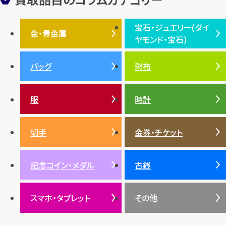
フェンディ
クロムハーツ
高級時計ブランド
ロレックス
宝石・ジュエリー(ダイ
エルメス
ダイヤモンド
ルイ・ヴィトン
豆知識
カルティエ
金・貴金属
ヤモンド・宝石)
投資
金地金
金価格・相場
グッチ
買取
プラダ
金・貴金属TOP
宝石・ジュエリー(ダイヤモ
バッグ
財布
ティファニー
シャネル
金貨
ブルガリ
オパール
ンド・宝石)TOP
プラチナ
ガーネット
セリーヌ
税金
クリスチャンディオール
ダイヤモンド
服
時計
銀・シルバー
エメラルド
カラーゴールド
財布
真珠
サファイア
エメラルド
バッグ
スニーカー
お酒
絵画
アメジスト
バレンシアガ
切手
金券・チケット
ルビー
ルビー
陶磁器・ガラス
ブレゲ
SDGs
サファイア
記念コイン・メダル
古銭
パール
サンゴ
スマホ・タブレット
その他
ヒスイ