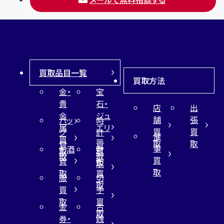
買取品目一覧
買取方法
金・
宝
貴
石・
店
出
金
ジュ
舗
張
バッ
時
属
エリ
買
買
グ
計
催
買
ー
取
取
買
買
事
お酒
財
取
買
取
取
買
買
布
取
取
取
買
服
切
取
買
手
取
買
金
古
取
券・
銭