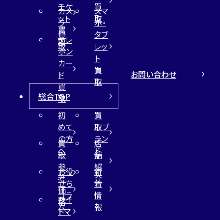
チケ
買
カメ
スマ
ット
取
ラ
ホ・
買
買
タブ
テレ
取
取
レッ
ホン
ト
カー
買
お問い合わせ
ド
取
買
総合TOP
取
初
買
めて
取ブ
の方
ラン
買
店
へ
ド
取
舗
参
紹
お役
新
考
介
立ち
着
価
コラ
情
サイ
格
ム
報
トマ