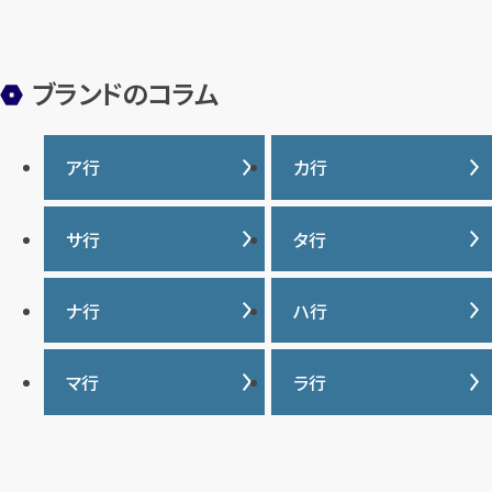
ブランドのコラム
ア行
カ行
IWC
カナダグース
サ行
タ行
ヴァシュロンコンスタンタ
カルティエ
ン
サマンサタバサ
タグ・ホイヤー
ナ行
ハ行
グッチ
ウブロ
ジーショック
ディオール
クロムハーツ
ナイキ
バーバリー
マ行
ラ行
エルメス
ジャガー・ルクルト
ティファニー
ケイト・スペード
バカラ
オーデマ ピゲ
シャネル
トリーバーチ
コーチ
マーク・ジェイコブス
ラルフローレン
パテック フィリップ
オメガ
シュプリーム