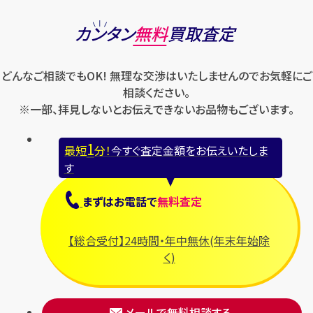
モンクレール
ルイ・ヴィトン
パネライ
ショパール
ロエベ
カンタン
無料
買取査定
ハリー・ウィンストン
スウォッチ
ロレックス
バレンシアガ
セイコー
どんなご相談でもOK! 無理な交渉はいたしませんのでお気軽にご
ロンジン
フェラガモ
ゼニス
相談ください。
フェンディ
※一部、拝見しないとお伝えできないお品物もございます。
セリーヌ
ブシュロン
1
最短
分！
今すぐ査定金額をお伝えいたしま
ブライトリング
す
プラダ
まずは
お電話
で
無料査定
フランク ミュラー
ブルガリ
【総合受付】24時間・年中無休(年末年始除
フルラ
く)
ブレゲ
メールで無料相談する