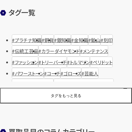
タグ一覧
プラチナ知識
銅貨
銀知識
金知識
鉱山
刻印
伝統工芸品
カラーダイヤモンド
メンテナンス
ファッション
トリーバーチ
トルマリン
ペリドット
パワーストーン
コーチ
ゴローズ
芸能人
ハリー・ウィンストン
ヴァシュロン・コンスタンタン
ジュエリーブランド
オーデマピゲ
セイコー
宝石
歴史
タグをもっと見る
金メッキ
銀貨
品位
サンゴ
砂金
デザイナー
ヴァンクリーフ＆アーペル
切手
パテックフィリップ
装飾品
オメガ
シュプリーム
ウブロ
サンローラン・パリ
買取品目のコラムカテゴリー