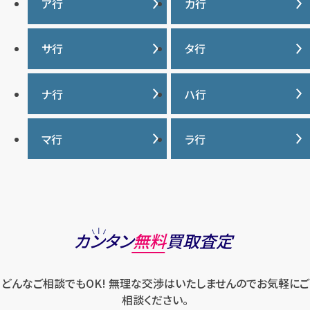
ア行
カ行
IWC
カナダグース
サ行
タ行
ヴァシュロンコンスタンタ
カルティエ
ン
サマンサタバサ
タグ・ホイヤー
ナ行
ハ行
グッチ
ウブロ
ジーショック
ディオール
クロムハーツ
ナイキ
バーバリー
マ行
ラ行
エルメス
ジャガー・ルクルト
ティファニー
ケイト・スペード
バカラ
オーデマ ピゲ
シャネル
トリーバーチ
コーチ
マーク・ジェイコブス
ラルフローレン
パテック フィリップ
オメガ
シュプリーム
モンクレール
ルイ・ヴィトン
パネライ
ショパール
ロエベ
カンタン
無料
買取査定
ハリー・ウィンストン
スウォッチ
ロレックス
バレンシアガ
セイコー
どんなご相談でもOK! 無理な交渉はいたしませんのでお気軽にご
ロンジン
フェラガモ
ゼニス
相談ください。