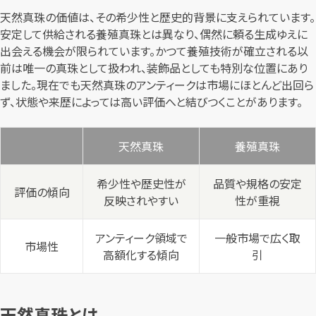
天然真珠の価値は、その希少性と歴史的背景に支えられています。
安定して供給される養殖真珠とは異なり、偶然に頼る生成ゆえに
出会える機会が限られています。かつて養殖技術が確立される以
前は唯一の真珠として扱われ、装飾品としても特別な位置にあり
ました。現在でも天然真珠のアンティークは市場にほとんど出回ら
ず、状態や来歴によっては高い評価へと結びつくことがあります。
天然真珠
養殖真珠
希少性や歴史性が
品質や規格の安定
評価の傾向
反映されやすい
性が重視
アンティーク領域で
一般市場で広く取
市場性
高額化する傾向
引
天然真珠とは