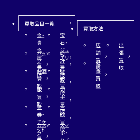
買取品目一覧
買取方法
金・
宝
貴
石・
店
出
金
ジュ
舗
張
バッ
時
属
エリ
買
買
グ
計
催
買
ー
取
取
買
買
事
お酒
財
取
買
取
取
買
買
布
取
取
取
買
服
切
取
買
手
取
買
金
古
取
券・
銭
チケ
買
カメ
スマ
ット
取
ラ
ホ・
買