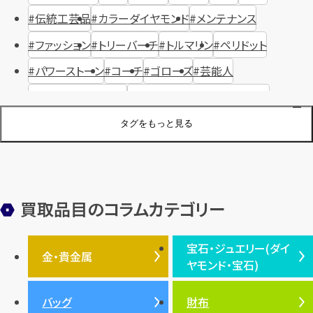
伝統工芸品
カラーダイヤモンド
メンテナンス
ファッション
トリーバーチ
トルマリン
ペリドット
パワーストーン
コーチ
ゴローズ
芸能人
ハリー・ウィンストン
ヴァシュロン・コンスタンタン
ジュエリーブランド
オーデマピゲ
セイコー
宝石
歴史
タグをもっと見る
金メッキ
銀貨
品位
サンゴ
砂金
デザイナー
ヴァンクリーフ＆アーペル
切手
パテックフィリップ
装飾品
オメガ
シュプリーム
ウブロ
サンローラン・パリ
買取品目のコラムカテゴリー
フェンディ
クロムハーツ
高級時計ブランド
ロレックス
宝石・ジュエリー(ダイ
エルメス
ダイヤモンド
ルイ・ヴィトン
豆知識
カルティエ
金・貴金属
ヤモンド・宝石)
投資
金地金
金価格・相場
グッチ
買取
プラダ
金・貴金属TOP
宝石・ジュエリー(ダイヤモ
バッグ
財布
ティファニー
シャネル
金貨
ブルガリ
オパール