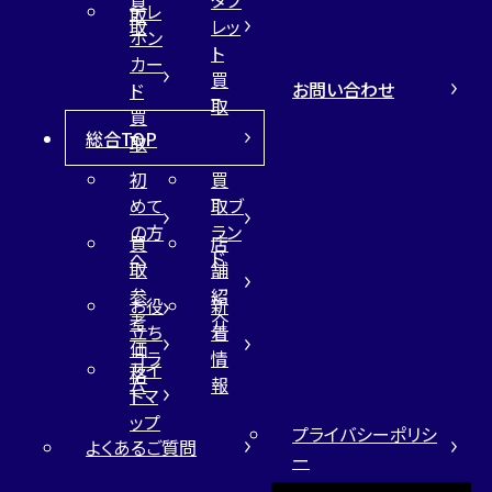
買
タブ
テレ
取
取
レッ
ホン
ト
カー
買
お問い合わせ
ド
取
買
総合TOP
取
初
買
めて
取ブ
の方
ラン
買
店
へ
ド
取
舗
参
紹
お役
新
考
介
立ち
着
価
コラ
情
サイ
格
ム
報
トマ
ップ
プライバシーポリシ
よくあるご質問
ー