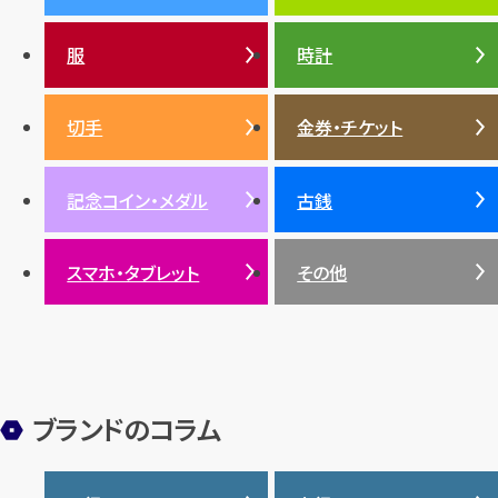
ンド・宝石)TOP
プラチナ
ガーネット
セリーヌ
税金
クリスチャンディオール
ダイヤモンド
服
時計
銀・シルバー
エメラルド
カラーゴールド
財布
真珠
サファイア
エメラルド
バッグ
スニーカー
お酒
絵画
アメジスト
バレンシアガ
切手
金券・チケット
ルビー
ルビー
陶磁器・ガラス
ブレゲ
SDGs
サファイア
記念コイン・メダル
古銭
パール
サンゴ
スマホ・タブレット
その他
ヒスイ
ブランドのコラム