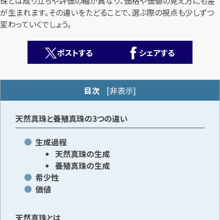
珠とは成り立ちや評価の軸が異なり、価格や価値の見え方にも差
が生まれます。その違いをたどることで、選ぶ際の視点も少しずつ
変わっていくでしょう。
ポストする
シェアする
カンタン
無料
目次
[
非表示
]
天然真珠と養殖真珠の3つの違い
生成過程
天然真珠の生成
1
最短
分！
今すぐ査定金額をお伝えいたします
養殖真珠の生成
希少性
まずは
お電話
で
無料査定
価値
【総合受付】24時間・年中無休(年末年始除く)
天然真珠とは