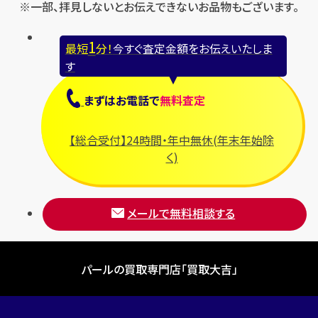
フェンディ
※一部、拝見しないとお伝えできないお品物もございます。
セリーヌ
ブシュロン
1
最短
分！
今すぐ査定金額をお伝えいたしま
ブライトリング
す
プラダ
まずは
お電話
で
無料査定
フランク ミュラー
ブルガリ
【総合受付】24時間・年中無休(年末年始除
フルラ
く)
ブレゲ
メールで無料相談する
パールの買取専門店「買取大吉」