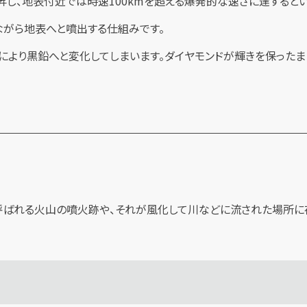
昇し、地表付近では時速100kmを超える爆発的な速さに達すると
ながら地表へと噴出する仕組みです。
により黒鉛へと変化してしまいます。ダイヤモンドが輝きを保った
と呼ばれる火山の噴火跡や、それが風化して川などに流された場所に