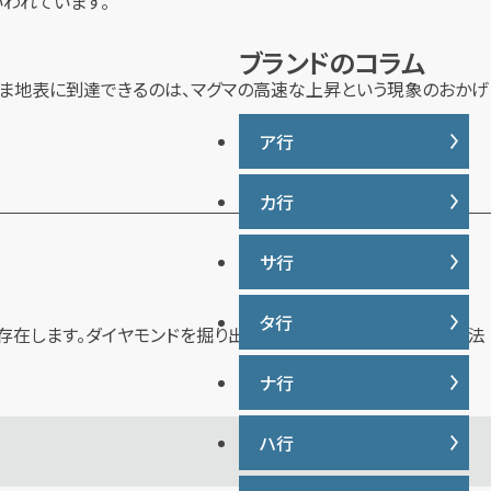
いわれています。
ドイメージを解
説
ブランドのコラム
まま地表に到達できるのは、マグマの高速な上昇という現象のおかげ
ア行
カ行
IWC
ヴァシュロンコンスタンタン
サ行
カナダグース
ウブロ
カルティエ
エルメス
タ行
サマンサタバサ
存在します。ダイヤモンドを掘り出すためには、いくつかの採掘方法
グッチ
オーデマ ピゲ
ジーショック
クロムハーツ
ナ行
タグ・ホイヤー
オメガ
ジャガー・ルクルト
ケイト・スペード
ディオール
シャネル
ハ行
ナイキ
コーチ
ティファニー
シュプリーム