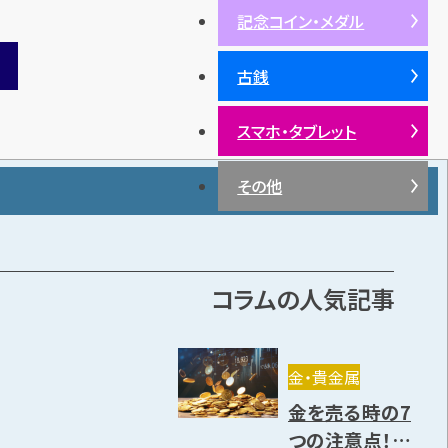
記念コイン・メダル
古銭
スマホ・タブレット
その他
コラムの人気記事
金・貴金属
金を売る時の7
つの注意点！売り