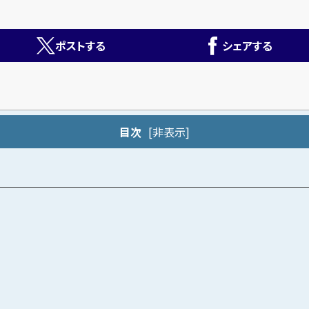
ポストする
シェアする
目次
[
非表示
]