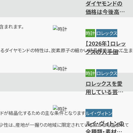
ダイヤモンドの
価格は今後高騰
する？相場推移と
含まれます。
値上がりの背景
時計
ロレックス
【2026年】ロレッ
るダイヤモンドの特性は、炭素原子の細かい結晶構造によって生ま
クスの入手困難
ランキング｜買
えないレアモデ
時計
ロレックス
ルの特徴
ロレックスを愛
用している芸能
人・有名人をモデ
ル別にご紹介
ヤモンドが結晶化するための主な条件となります。
ルイ・ヴィトン
ルイ・ヴィトンの
の希少性は、産地が一握りの地域に限定されている点からも生まれて
全種類・素材一