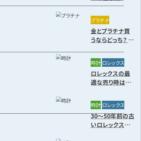
方や高く売却で
きる種類を解説
プラチナ
金とプラチナ買
うならどっち？ 特
徴や価値の違
い・今後の資産
時計
ロレックス
価値を解説
ロレックスの最
適な売り時はい
つ？円安の影響
と高価買取時期
時計
ロレックス
7選
30～50年前の古
いロレックスに
価値はある？年