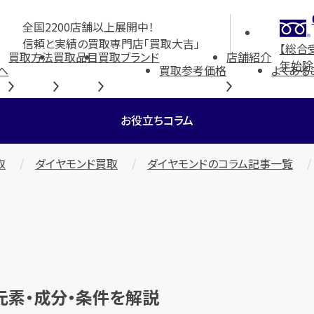
全国2200店舗以上展開中！
信頼と実績の買取専門店「買取大吉」
【総合
買取方法
買取品目
買取ブランド
店舗紹介
年始除
へ
買取参考価格
よくある
お役立ちコラム
取
ダイヤモンド買取
ダイヤモンドのコラム記事一覧
元素・成分・条件を解説