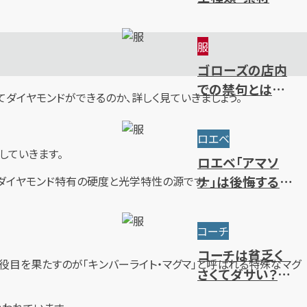
覧｜人気・定番
～限定・廃盤ライ
服
ンまで一挙紹介
ゴローズの店内
での禁句とは？
ダイヤモンドができるのか、詳しく見ていきましょう。
ルール・注意点・
抽選方法を解説
ロエベ
していきます。
ロエベ「アマソ
ナ」は後悔するほ
ダイヤモンド特有の硬度と光学特性の源です。
どダサい？使い
勝手やサイズ・人
コーチ
気色を解説
コーチは貧乏く
役目を果たすのが「キンバーライト・マグマ」と呼ばれる特殊なマグ
さくてダサい？年
齢層別のブラン