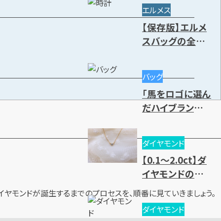
代別の買取相場
エルメス
や高価買取のコ
【保存版】エルメ
ツ
スバッグの全種
類一覧｜人気・
廃盤モデル～レ
バッグ
ディース・メンズ
「馬をロゴに選ん
まで一挙紹介
だハイブランド」
を大紹介
ダイヤモンド
【0.1～2.0ct】ダ
イヤモンドの買
取相場一覧！価
イヤモンドが誕生するまでのプロセスを、順番に見ていきましょう。
値基準と売却時
ダイヤモンド
のポイントとは？