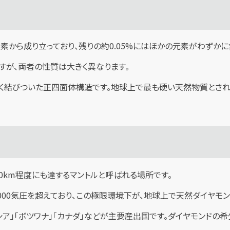
炭素から成り立っており、残りの約0.05%にはほかの元素がわずかに
すが、両者の性質は大きく異なります。
く結びついた正四面体構造です。地球上で最も硬い天然物質とされ
00km程度にも達するマントルと呼ばれる場所です。
0～70,000気圧を超えており、この極限環境下が、地球上で天然ダイ
シア」「ボツワナ」「カナダ」などが主要産出国です。ダイヤモンド