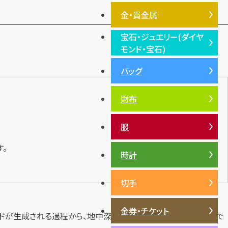
金・貴金属
宝石・ジュエリー(ダイヤ
金・貴金属TOP
モンド・宝石)
プラチナ
バッグ
宝石・ジュエリー(ダイヤモン
銀・シルバー
ド・宝石)TOP
財布
ダイヤモンド
エメラルド
服
ルビー
。
サファイア
時計
パール
切手
サンゴ
ヒスイ
金券・チケット
ドが生成される過程から、地中深くからの採掘方法、加工方法まで