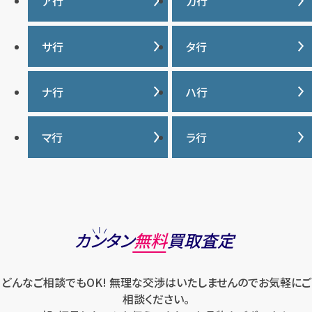
ア行
カ行
IWC
カナダグース
サ行
タ行
ヴァシュロンコンスタンタ
カルティエ
ン
サマンサタバサ
タグ・ホイヤー
ナ行
ハ行
グッチ
ウブロ
ジーショック
ディオール
クロムハーツ
ナイキ
バーバリー
マ行
ラ行
エルメス
ジャガー・ルクルト
ティファニー
ケイト・スペード
バカラ
オーデマ ピゲ
シャネル
トリーバーチ
コーチ
マーク・ジェイコブス
ラルフローレン
パテック フィリップ
オメガ
シュプリーム
モンクレール
ルイ・ヴィトン
パネライ
ショパール
ロエベ
カンタン
無料
買取査定
ハリー・ウィンストン
スウォッチ
ロレックス
バレンシアガ
セイコー
どんなご相談でもOK! 無理な交渉はいたしませんのでお気軽にご
ロンジン
フェラガモ
ゼニス
相談ください。
フェンディ