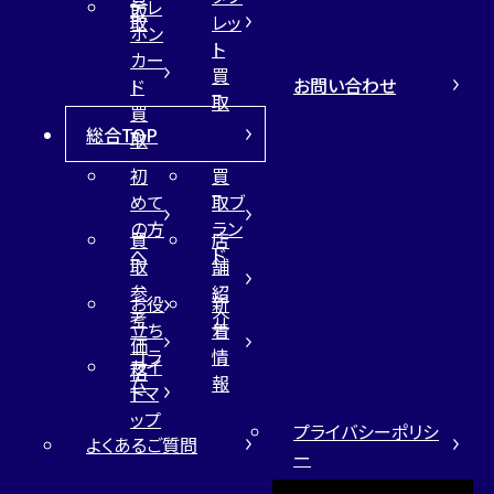
テレ
取
取
レッ
ホン
ト
カー
買
お問い合わせ
ド
取
買
総合TOP
取
初
買
めて
取ブ
の方
ラン
買
店
へ
ド
取
舗
参
紹
お役
新
考
介
立ち
着
価
コラ
情
サイ
格
ム
報
トマ
ップ
プライバシーポリシ
よくあるご質問
ー