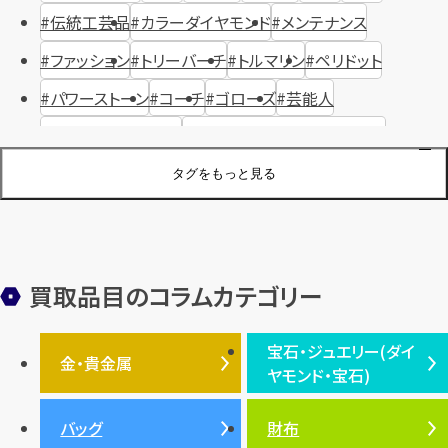
伝統工芸品
カラーダイヤモンド
メンテナンス
ファッション
トリーバーチ
トルマリン
ペリドット
パワーストーン
コーチ
ゴローズ
芸能人
ハリー・ウィンストン
ヴァシュロン・コンスタンタン
ジュエリーブランド
オーデマピゲ
セイコー
宝石
歴史
タグをもっと見る
金メッキ
銀貨
品位
サンゴ
砂金
デザイナー
ヴァンクリーフ＆アーペル
切手
パテックフィリップ
装飾品
オメガ
シュプリーム
ウブロ
サンローラン・パリ
買取品目のコラムカテゴリー
フェンディ
クロムハーツ
高級時計ブランド
ロレックス
宝石・ジュエリー(ダイ
エルメス
ダイヤモンド
ルイ・ヴィトン
豆知識
カルティエ
金・貴金属
ヤモンド・宝石)
投資
金地金
金価格・相場
グッチ
買取
プラダ
金・貴金属TOP
宝石・ジュエリー(ダイヤモ
バッグ
財布
ティファニー
シャネル
金貨
ブルガリ
オパール