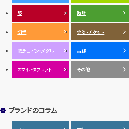
ンド・宝石)TOP
プラチナ
ガーネット
セリーヌ
税金
クリスチャンディオール
ダイヤモンド
服
時計
銀・シルバー
エメラルド
カラーゴールド
財布
真珠
サファイア
エメラルド
バッグ
スニーカー
お酒
絵画
アメジスト
バレンシアガ
切手
金券・チケット
ルビー
ルビー
陶磁器・ガラス
ブレゲ
SDGs
サファイア
記念コイン・メダル
古銭
パール
サンゴ
スマホ・タブレット
その他
ヒスイ
ブランドのコラム