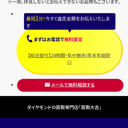
※一部、拝見しないとお伝えできないお品物もございます。
セリーヌ
ブシュロン
1
最短
分！
今すぐ査定金額をお伝えいたしま
ブライトリング
す
プラダ
まずは
お電話
で
無料査定
フランク ミュラー
ブルガリ
【総合受付】24時間・年中無休(年末年始除
フルラ
く)
ブレゲ
メールで無料相談する
ダイヤモンドの買取専門店「買取大吉」