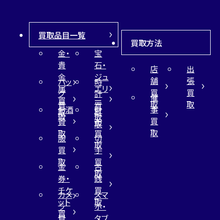
買取品目一覧
買取方法
金・
宝
貴
石・
店
出
金
ジュ
舗
張
バッ
時
属
エリ
買
買
グ
計
催
買
ー
取
取
買
買
事
お酒
財
取
買
取
取
買
買
布
取
取
取
買
服
切
取
買
手
取
買
金
古
取
券・
銭
チケ
買
カメ
スマ
ット
取
ラ
ホ・
買
買
タブ