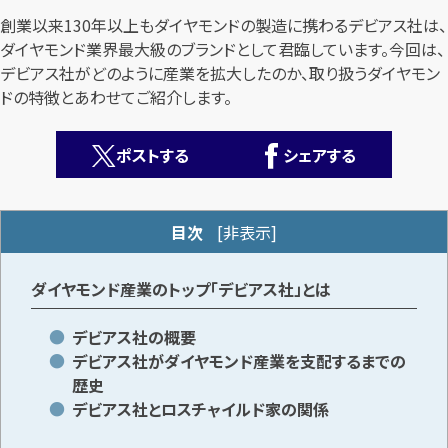
創業以来130年以上もダイヤモンドの製造に携わるデビアス社は、
ダイヤモンド業界最大級のブランドとして君臨しています。今回は、
デビアス社がどのように産業を拡大したのか、取り扱うダイヤモン
ドの特徴とあわせてご紹介します。
ポストする
シェアする
カンタン
無料
目次
[
非表示
]
ダイヤモンド産業のトップ「デビアス社」とは
1
最短
分！
今すぐ査定金額をお伝えいたします
デビアス社の概要
デビアス社がダイヤモンド産業を支配するまでの
まずは
お電話
で
無料査定
歴史
デビアス社とロスチャイルド家の関係
【総合受付】24時間・年中無休(年末年始除く)