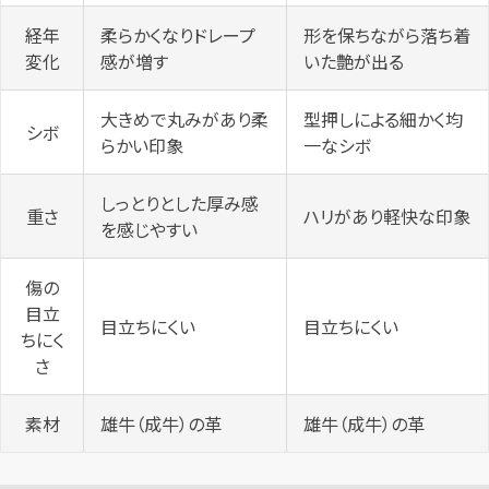
経年
柔らかくなりドレープ
形を保ちながら落ち着
変化
感が増す
いた艶が出る
大きめで丸みがあり柔
型押しによる細かく均
シボ
らかい印象
一なシボ
しっとりとした厚み感
重さ
ハリがあり軽快な印象
を感じやすい
傷の
目立
目立ちにくい
目立ちにくい
ちにく
さ
素材
雄牛（成牛）の革
雄牛（成牛）の革