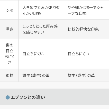
大きめで丸みがあり柔
やや細かく均一でシャ
シボ
らかい印象
ープな印象
しっとりとした厚み感
重さ
比較的軽快な印象
を感じやすい
傷の
目立
目立ちにくい
目立ちにくい
ちにく
さ
素材
雄牛（成牛）の革
雄牛（成牛）の革
エプソンとの違い