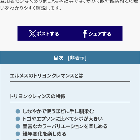
愛用者も少なくありません。本記事では、その特徴や他素材との違
いをわかりやすく解説します。
ポストする
シェアする
カンタン
無料
目次
[
非表示
]
エルメスのトリヨンクレマンスとは
トリヨンクレマンスの特徴
1
最短
分！
今すぐ査定金額をお伝えいたします
しなやかで使うほどに手に馴染む
トゴやエプソンに比べてシボが大きい
まずは
お電話
で
無料査定
豊富なカラーバリエーションを楽しめる
経年変化を楽しめる
【総合受付】24時間・年中無休(年末年始除く)