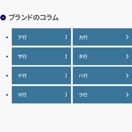
ブランドのコラム
ア行
カ行
IWC
カナダグース
サ行
タ行
ヴァシュロンコンスタンタ
カルティエ
ン
サマンサタバサ
タグ・ホイヤー
ナ行
ハ行
グッチ
ウブロ
ジーショック
ディオール
クロムハーツ
ナイキ
バーバリー
マ行
ラ行
エルメス
ジャガー・ルクルト
ティファニー
ケイト・スペード
バカラ
オーデマ ピゲ
シャネル
トリーバーチ
コーチ
マーク・ジェイコブス
ラルフローレン
パテック フィリップ
オメガ
シュプリーム
モンクレール
ルイ・ヴィトン
パネライ
ショパール