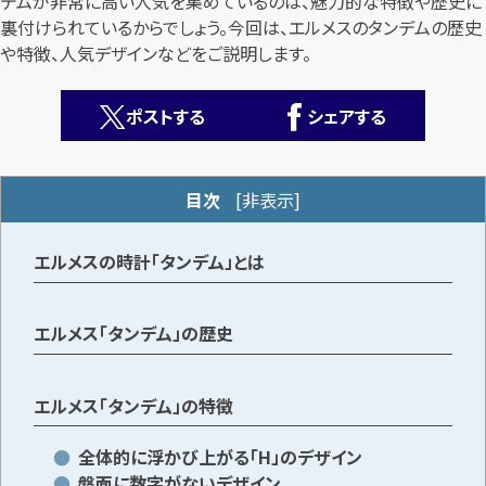
デムが非常に高い人気を集めているのは、魅力的な特徴や歴史に
裏付けられているからでしょう。今回は、エルメスのタンデムの歴史
や特徴、人気デザインなどをご説明します。
ポストする
シェアする
カンタン
無料
目次
[
非表示
]
エルメスの時計「タンデム」とは
エルメス「タンデム」の歴史
1
最短
分！
今すぐ査定金額をお伝えいたします
エルメス「タンデム」の特徴
まずは
お電話
で
無料査定
全体的に浮かび上がる「H」のデザイン
【総合受付】24時間・年中無休(年末年始除く)
盤面に数字がないデザイン