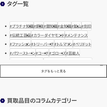
タグ一覧
プラチナ知識
銅貨
銀知識
金知識
鉱山
刻印
伝統工芸品
カラーダイヤモンド
メンテナンス
ファッション
トリーバーチ
トルマリン
ペリドット
パワーストーン
コーチ
ゴローズ
芸能人
ハリー・ウィンストン
ヴァシュロン・コンスタンタン
ジュエリーブランド
オーデマピゲ
セイコー
宝石
歴史
タグをもっと見る
金メッキ
銀貨
品位
サンゴ
砂金
デザイナー
ヴァンクリーフ＆アーペル
切手
パテックフィリップ
装飾品
オメガ
シュプリーム
ウブロ
サンローラン・パリ
買取品目のコラムカテゴリー
フェンディ
クロムハーツ
高級時計ブランド
ロレックス