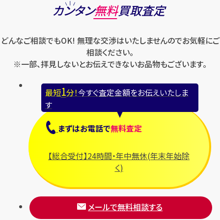
ロエベ
カンタン
無料
買取査定
ハリー・ウィンストン
スウォッチ
ロレックス
バレンシアガ
セイコー
どんなご相談でもOK! 無理な交渉はいたしませんのでお気軽にご
ロンジン
フェラガモ
ゼニス
相談ください。
フェンディ
※一部、拝見しないとお伝えできないお品物もございます。
セリーヌ
ブシュロン
1
最短
分！
今すぐ査定金額をお伝えいたしま
ブライトリング
す
プラダ
まずは
お電話
で
無料査定
フランク ミュラー
ブルガリ
【総合受付】24時間・年中無休(年末年始除
フルラ
く)
ブレゲ
メールで無料相談する