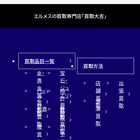
エルメスの買取専門店「買取大吉」
買取品目一覧
買取方法
金・
宝
貴
石・
店
出
金
ジュ
舗
張
バッ
時
属
エリ
買
買
グ
計
催
買
ー
取
取
買
買
事
お酒
財
取
買
取
取
買
買
布
取
取
取
買
服
切
取
買
手