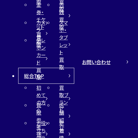
取
買
金
古
取
券・
銭
チケ
買
カメ
スマ
ット
取
ラ
ホ・
買
買
タブ
テレ
取
取
レッ
ホン
ト
カー
買
お問い合わせ
ド
取
買
総合TOP
取
初
買
めて
取ブ
の方
ラン
買
店
へ
ド
取
舗
参
紹
お役
新
考
介
立ち
着
価
コラ
情