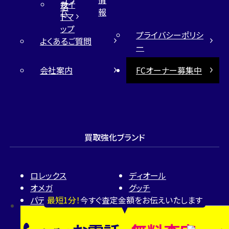
サイ
格
ム
報
トマ
ップ
プライバシーポリシ
よくあるご質問
ー
会社案内
FCオーナー募集中
買取強化ブランド
ロレックス
ディオール
オメガ
グッチ
最短1分！
今すぐ査定金額をお伝えいたします
パテック フィリップ
カルティエ
オーデマ ピゲ
ティファニー
ヴァシュロン・コンスタン
ハリー・ウィンストン