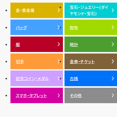
宝石・ジュエリー(ダイ
エルメス
ダイヤモンド
ルイ・ヴィトン
豆知識
カルティエ
金・貴金属
ヤモンド・宝石)
投資
金地金
金価格・相場
グッチ
買取
プラダ
金・貴金属TOP
宝石・ジュエリー(ダイヤモ
バッグ
財布
ティファニー
シャネル
金貨
ブルガリ
オパール
ンド・宝石)TOP
プラチナ
ガーネット
セリーヌ
税金
クリスチャンディオール
ダイヤモンド
服
時計
銀・シルバー
エメラルド
カラーゴールド
財布
真珠
サファイア
エメラルド
バッグ
スニーカー
お酒
絵画
アメジスト
バレンシアガ
切手
金券・チケット
ルビー
ルビー
陶磁器・ガラス
ブレゲ
SDGs
サファイア
記念コイン・メダル
古銭
パール
サンゴ
スマホ・タブレット
その他
ヒスイ