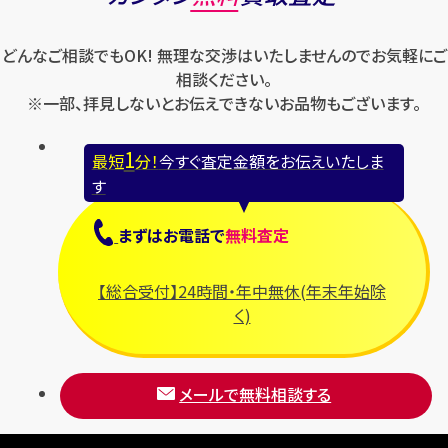
ロレックス
バレンシアガ
セイコー
どんなご相談でもOK! 無理な交渉はいたしませんのでお気軽にご
ロンジン
フェラガモ
ゼニス
相談ください。
フェンディ
※一部、拝見しないとお伝えできないお品物もございます。
セリーヌ
ブシュロン
1
最短
分！
今すぐ査定金額をお伝えいたしま
ブライトリング
す
プラダ
まずは
お電話
で
無料査定
フランク ミュラー
ブルガリ
【総合受付】24時間・年中無休(年末年始除
フルラ
く)
ブレゲ
メールで無料相談する