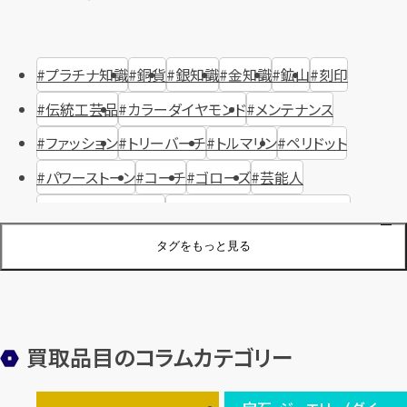
プラチナ知識
銅貨
銀知識
金知識
鉱山
刻印
伝統工芸品
カラーダイヤモンド
メンテナンス
ファッション
トリーバーチ
トルマリン
ペリドット
パワーストーン
コーチ
ゴローズ
芸能人
ハリー・ウィンストン
ヴァシュロン・コンスタンタン
ジュエリーブランド
オーデマピゲ
セイコー
宝石
歴史
タグをもっと見る
金メッキ
銀貨
品位
サンゴ
砂金
デザイナー
ヴァンクリーフ＆アーペル
切手
パテックフィリップ
装飾品
オメガ
シュプリーム
ウブロ
サンローラン・パリ
買取品目のコラムカテゴリー
フェンディ
クロムハーツ
高級時計ブランド
ロレックス