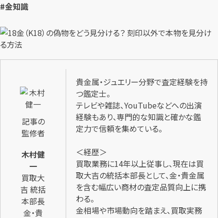
#金知識
貴金属・ジュエリー分野で査定経験を持
つ鑑定士。
テレビや雑誌、YouTubeなどへの出演
経験もあり、専門的な知識と確かな鑑
記事の
定力で信頼を集めている。
監修者
＜経歴＞
木村健
買取業務に14年以上従事し、現在は買
一
取大吉の統括本部長として、金・貴金属
買取大
を含む幅広い商材の査定品質向上に携
吉 統括
わる。
本部長
金相場や市場動向を踏まえ、買取実務
金・貴