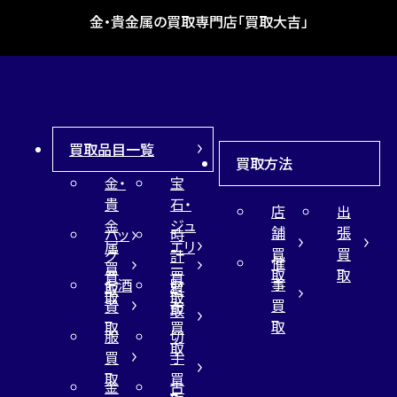
金・貴金属の買取専門店「買取大吉」
買取品目一覧
買取方法
金・
宝
貴
石・
店
出
金
ジュ
舗
張
バッ
時
属
エリ
買
買
グ
計
催
買
ー
取
取
買
買
事
お酒
財
取
買
取
取
買
買
布
取
取
取
買
服
切
取
買
手
取
買
金
古