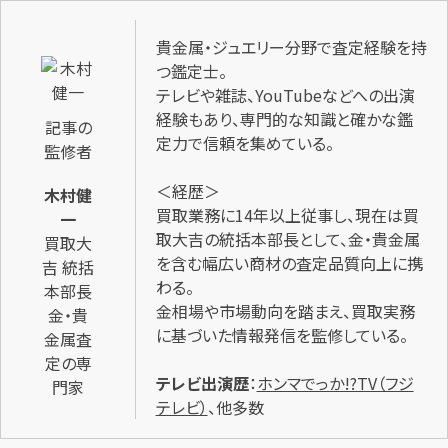
貴金属・ジュエリー分野で査定経験を持
つ鑑定士。
テレビや雑誌、YouTubeなどへの出演
経験もあり、専門的な知識と確かな鑑
記事の
定力で信頼を集めている。
監修者
＜経歴＞
木村健
買取業務に14年以上従事し、現在は買
一
取大吉の統括本部長として、金・貴金属
買取大
を含む幅広い商材の査定品質向上に携
吉 統括
わる。
本部長
金相場や市場動向を踏まえ、買取実務
金・貴
に基づいた情報発信を監修している。
金属査
定の専
テレビ出演歴
：
ホンマでっか!?TV（フジ
門家
テレビ）
、他多数