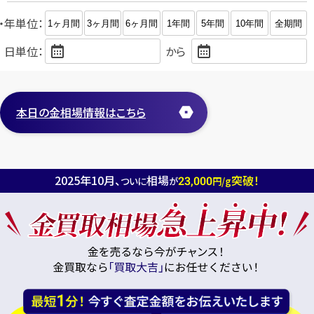
・年単位：
1ヶ月間
3ヶ月間
6ヶ月間
1年間
5年間
10年間
全期間
日単位：
から
本日の金相場情報はこちら
2025年10月、
相場
突破！
23,000
ついに
が
円/g