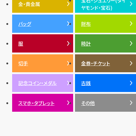
宝石・ジュエリー(ダイ
エルメス
ダイヤモンド
ルイ・ヴィトン
豆知識
カルティエ
金・貴金属
ヤモンド・宝石)
投資
金地金
金価格・相場
グッチ
買取
プラダ
金・貴金属TOP
宝石・ジュエリー(ダイヤモ
バッグ
財布
ティファニー
シャネル
金貨
ブルガリ
オパール
ンド・宝石)TOP
プラチナ
ガーネット
セリーヌ
税金
クリスチャンディオール
ダイヤモンド
服
時計
銀・シルバー
エメラルド
カラーゴールド
財布
真珠
サファイア
エメラルド
バッグ
スニーカー
お酒
絵画
アメジスト
バレンシアガ
切手
金券・チケット
ルビー
ルビー
陶磁器・ガラス
ブレゲ
SDGs
サファイア
記念コイン・メダル
古銭
パール
サンゴ
スマホ・タブレット
その他
ヒスイ