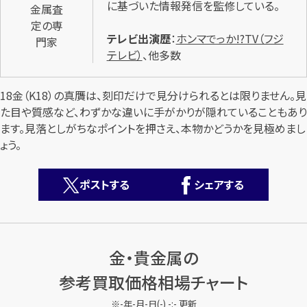
に基づいた情報発信を監修している。
金属査
定の専
テレビ出演歴
：
ホンマでっか!?TV（フジ
門家
テレビ）
、他多数
18金（K18）の真贋は、刻印だけで見分けられるとは限りません。見
た目や質感など、わずかな違いに手がかりが隠れていることもあり
カンタン
無料
ます。見落としがちなポイントを押さえ、本物かどうかを見極めまし
ょう。
ポストする
シェアする
1
最短
分！
今すぐ査定金額をお伝えいたします
金・貴金属の
まずは
お電話
で
無料査定
参考買取価格相場チャート
【総合受付】24時間・年中無休(年末年始除く)
-年-月-日(-) -:- 更新