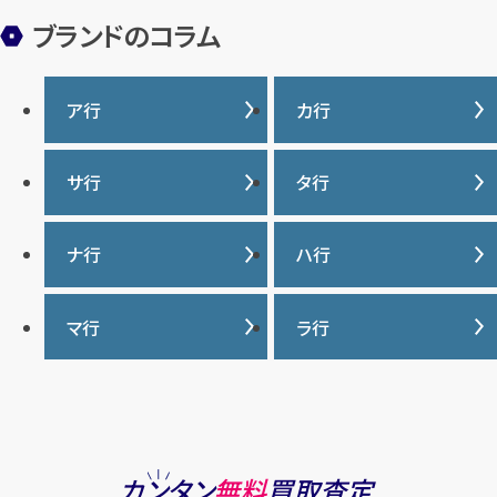
ブランドのコラム
ア行
カ行
IWC
カナダグース
サ行
タ行
ヴァシュロンコンスタンタ
カルティエ
ン
サマンサタバサ
タグ・ホイヤー
ナ行
ハ行
グッチ
ウブロ
ジーショック
ディオール
クロムハーツ
ナイキ
バーバリー
マ行
ラ行
エルメス
ジャガー・ルクルト
ティファニー
ケイト・スペード
バカラ
オーデマ ピゲ
シャネル
トリーバーチ
コーチ
マーク・ジェイコブス
ラルフローレン
パテック フィリップ
オメガ
シュプリーム
モンクレール
ルイ・ヴィトン
パネライ
ショパール
ロエベ
カンタン
無料
買取査定
ハリー・ウィンストン
スウォッチ