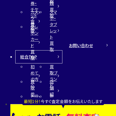
取
券・
銭
チケ
買
カメ
スマ
ット
取
ラ
ホ・
買
買
タブ
テレ
取
取
レッ
ホン
ト
カー
買
お問い合わせ
ド
取
買
総合TOP
取
初
買
めて
取ブ
の方
ラン
買
店
へ
ド
取
舗
参
紹
お役
新
考
介
最短1分！
今すぐ査定金額をお伝えいたします
立ち
着
価
コラ
情
サイ
格
ム
報