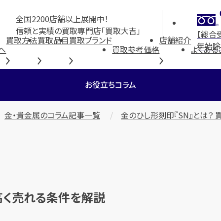
全国2200店舗以上展開中！
信頼と実績の買取専門店「買取大吉」
【総合
買取方法
買取品目
買取ブランド
店舗紹介
年始除
へ
買取参考価格
よくある
お役立ちコラム
金・貴金属のコラム記事一覧
金のひし形刻印『SN』とは？
高く売れる条件を解説