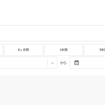
6ヶ月間
1年間
5年
から