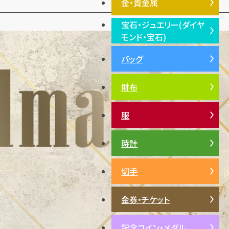
金・貴金属
宝石・ジュエリー(ダイヤ
金・貴金属TOP
モンド・宝石)
プラチナ
バッグ
宝石・ジュエリー(ダイヤモン
銀・シルバー
ド・宝石)TOP
財布
ダイヤモンド
エメラルド
服
ルビー
サファイア
時計
パール
切手
サンゴ
ヒスイ
金券・チケット
記念コイン・メダル