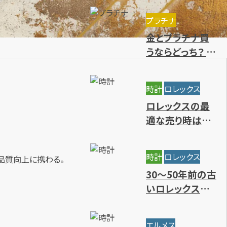
きる種類を解説
プラチナ
金とプラチナ買
うならどっち？ 特
徴や価値の違
い・今後の資産
時計
ロレックス
価値を解説
ロレックスの最
適な売り時はい
つ？円安の影響
と高価買取時期
時計
ロレックス
品質向上に携わる。
7選
30～50年前の古
いロレックスに
価値はある？年
代別の買取相場
エルメス