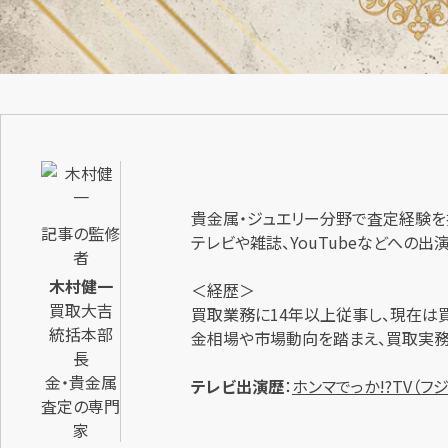
貴金属・ジュエリー分野で査定経験を
記事の監修
テレビや雑誌、YouTubeなどへの
者
木村健一
＜経歴＞
買取大吉
買取業務に14年以上従事し、現在は
統括本部
金相場や市場動向を踏まえ、買取実務
長
金・貴金属
テレビ出演歴
：
ホンマでっか!?TV（フ
査定の専門
家