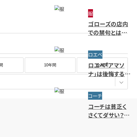
～限定・廃盤ライ
服
ンまで一挙紹介
ゴローズの店内
での禁句とは？
ルール・注意点・
抽選方法を解説
ロエベ
ロエベ「アマソ
間
10年間
全期間
ナ」は後悔するほ
どダサい？使い
勝手やサイズ・人
コーチ
気色を解説
コーチは貧乏く
さくてダサい？年
齢層別のブラン
ドイメージを解