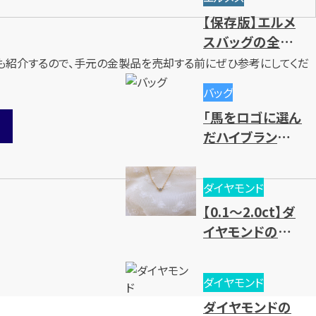
や高価買取のコ
【保存版】エルメ
ツ
スバッグの全種
類一覧｜人気・
も紹介するので、手元の金製品を売却する前にぜひ参考にしてくだ
廃盤モデル～レ
バッグ
ディース・メンズ
「馬をロゴに選ん
まで一挙紹介
だハイブランド」
を大紹介
ダイヤモンド
【0.1～2.0ct】ダ
イヤモンドの買
取相場一覧！価
値基準と売却時
ダイヤモンド
のポイントとは？
ダイヤモンドの