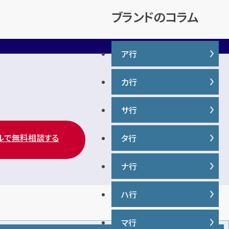
説
ブランドのコラム
ア行
カ行
IWC
ヴァシュロンコンスタンタン
サ行
カナダグース
ウブロ
カルティエ
エルメス
ルで無料相談する
タ行
サマンサタバサ
グッチ
オーデマ ピゲ
ジーショック
クロムハーツ
ナ行
タグ・ホイヤー
オメガ
ジャガー・ルクルト
ケイト・スペード
ディオール
シャネル
ハ行
ナイキ
コーチ
ティファニー
シュプリーム
トリーバーチ
マ行
バーバリー
ショパール