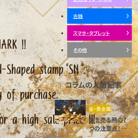
古銭
スマホ・タブレット
その他
コラムの人気記事
金・貴金属
金を売る時の7
つの注意点！売り
方や高く売却で