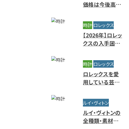
価格は今後高騰
する？相場推移と
値上がりの背景
時計
ロレックス
【2026年】ロレッ
クスの入手困難
ランキング｜買
えないレアモデ
時計
ロレックス
ルの特徴
ロレックスを愛
用している芸能
人・有名人をモデ
ル別にご紹介
ルイ・ヴィトン
ルイ・ヴィトンの
全種類・素材一
覧｜人気・定番