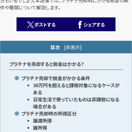
方もいるでしょう。本記事では、プラチナ売却時にかかる税金の条
件や種類について解説します。
ポストする
シェアする
目次
[
非表示
]
カンタン
無料
プラチナを売却すると税金はかかる？
プラチナ売却で税金がかかる条件
30万円を超えると課税対象になるケースが
ある
1
最短
分！
今すぐ査定金額をお伝えいたします
日常生活で使っていたものは非課税になる
場合がある
まずは
お電話
で
無料査定
プラチナ売却時の所得区分
譲渡所得
雑所得
【総合受付】24時間・年中無休(年末年始除く)