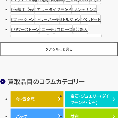
伝統工芸品
カラーダイヤモンド
メンテナンス
ファッション
トリーバーチ
トルマリン
ペリドット
パワーストーン
コーチ
ゴローズ
芸能人
ハリー・ウィンストン
ヴァシュロン・コンスタンタン
ジュエリーブランド
オーデマピゲ
セイコー
宝石
歴史
タグをもっと見る
金メッキ
銀貨
品位
サンゴ
砂金
デザイナー
ヴァンクリーフ＆アーペル
切手
パテックフィリップ
装飾品
オメガ
シュプリーム
ウブロ
サンローラン・パリ
買取品目のコラムカテゴリー
フェンディ
クロムハーツ
高級時計ブランド
ロレックス
宝石・ジュエリー(ダイ
エルメス
ダイヤモンド
ルイ・ヴィトン
豆知識
カルティエ
金・貴金属
ヤモンド・宝石)
投資
金地金
金価格・相場
グッチ
買取
プラダ
金・貴金属TOP
宝石・ジュエリー(ダイヤモ
バッグ
財布