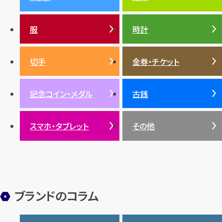
ティファニー
シャネル
金貨
ブルガリ
オパール
ンド・宝石)TOP
プラチナ
ガーネット
セリーヌ
税金
クリスチャンディオール
ダイヤモンド
服
時計
銀・シルバー
エメラルド
カラーゴールド
財布
真珠
サファイア
エメラルド
バッグ
スニーカー
お酒
絵画
アメジスト
バレンシアガ
切手
金券・チケット
ルビー
ルビー
陶磁器・ガラス
ブレゲ
SDGs
サファイア
記念コイン・メダル
古銭
パール
サンゴ
スマホ・タブレット
その他
ヒスイ
ブランドのコラム