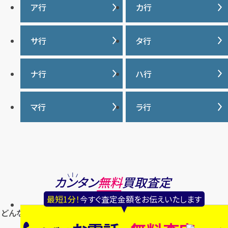
ア行
カ行
IWC
カナダグース
サ行
タ行
ヴァシュロンコンスタンタ
カルティエ
ン
サマンサタバサ
タグ・ホイヤー
ナ行
ハ行
グッチ
ウブロ
ジーショック
ディオール
クロムハーツ
ナイキ
バーバリー
マ行
ラ行
エルメス
ジャガー・ルクルト
ティファニー
ケイト・スペード
バカラ
オーデマ ピゲ
シャネル
トリーバーチ
コーチ
マーク・ジェイコブス
ラルフローレン
パテック フィリップ
オメガ
シュプリーム
モンクレール
ルイ・ヴィトン
パネライ
ショパール
ロエベ
カンタン
無料
買取査定
ハリー・ウィンストン
スウォッチ
ロレックス
バレンシアガ
最短1分！
今すぐ査定金額をお伝えいたします
セイコー
どんなご相談でもOK! 無理な交渉はいたしませんのでお気軽にご
ロンジン
フェラガモ
ゼニス
相談ください。