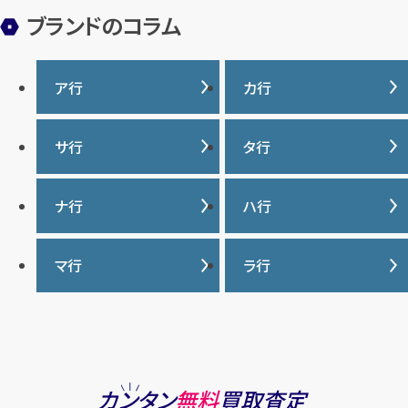
ブランドのコラム
ア行
カ行
IWC
カナダグース
サ行
タ行
ヴァシュロンコンスタンタ
カルティエ
ン
サマンサタバサ
タグ・ホイヤー
ナ行
ハ行
グッチ
ウブロ
ジーショック
ディオール
クロムハーツ
ナイキ
バーバリー
マ行
ラ行
エルメス
ジャガー・ルクルト
ティファニー
ケイト・スペード
バカラ
オーデマ ピゲ
シャネル
トリーバーチ
コーチ
マーク・ジェイコブス
ラルフローレン
パテック フィリップ
オメガ
シュプリーム
モンクレール
ルイ・ヴィトン
パネライ
ショパール
ロエベ
カンタン
無料
買取査定
ハリー・ウィンストン
スウォッチ