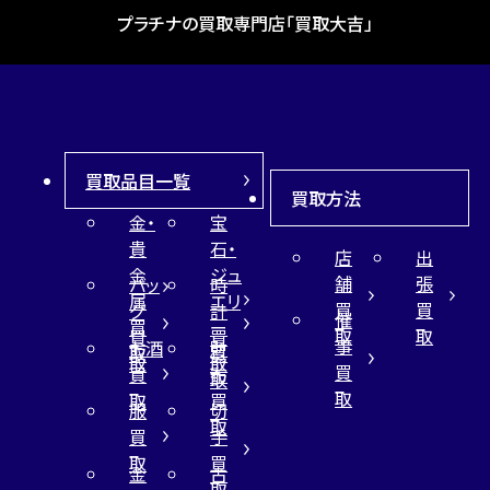
プラチナの買取専門店「買取大吉」
買取品目一覧
買取方法
金・
宝
貴
石・
店
出
金
ジュ
舗
張
バッ
時
属
エリ
買
買
グ
計
催
買
ー
取
取
買
買
事
お酒
財
取
買
取
取
買
買
布
取
取
取
買
服
切
取
買
手
取
買
金
古
取