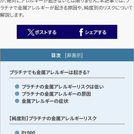
が、絶対にアレルギーが起きないとは限りません。本記事では、プ
ラチナで金属アレルギーが起きる原因や、純度別のリスクについて
解説します。
ポストする
シェアする
カンタン
無料
目次
[
非表示
]
プラチナでも金属アレルギーは起きる？
プラチナの金属アレルギーリスクは低い
プラチナの金属アレルギーの原因
1
最短
分！
今すぐ査定金額をお伝えいたします
金属アレルギーの症状
まずは
お電話
で
無料査定
【純度別】プラチナの金属アレルギーリスク
【総合受付】24時間・年中無休(年末年始除く)
Pt900