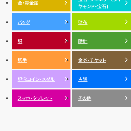
エルメス
ダイヤモンド
ルイ・ヴィトン
豆知識
カルティエ
金・貴金属
ヤモンド・宝石)
投資
金地金
金価格・相場
グッチ
買取
プラダ
金・貴金属TOP
宝石・ジュエリー(ダイヤモ
バッグ
財布
ティファニー
シャネル
金貨
ブルガリ
オパール
ンド・宝石)TOP
プラチナ
ガーネット
セリーヌ
税金
クリスチャンディオール
ダイヤモンド
服
時計
銀・シルバー
エメラルド
カラーゴールド
財布
真珠
サファイア
エメラルド
バッグ
スニーカー
お酒
絵画
アメジスト
バレンシアガ
切手
金券・チケット
ルビー
ルビー
陶磁器・ガラス
ブレゲ
SDGs
サファイア
記念コイン・メダル
古銭
パール
サンゴ
スマホ・タブレット
その他
ヒスイ