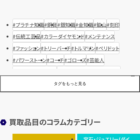
プラチナ知識
銅貨
銀知識
金知識
鉱山
刻印
伝統工芸品
カラーダイヤモンド
メンテナンス
ファッション
トリーバーチ
トルマリン
ペリドット
パワーストーン
コーチ
ゴローズ
芸能人
ハリー・ウィンストン
ヴァシュロン・コンスタンタン
ジュエリーブランド
オーデマピゲ
セイコー
宝石
歴史
タグをもっと見る
金メッキ
銀貨
品位
サンゴ
砂金
デザイナー
ヴァンクリーフ＆アーペル
切手
パテックフィリップ
装飾品
オメガ
シュプリーム
ウブロ
サンローラン・パリ
買取品目のコラムカテゴリー
フェンディ
クロムハーツ
高級時計ブランド
ロレックス
宝石・ジュエリー(ダイ