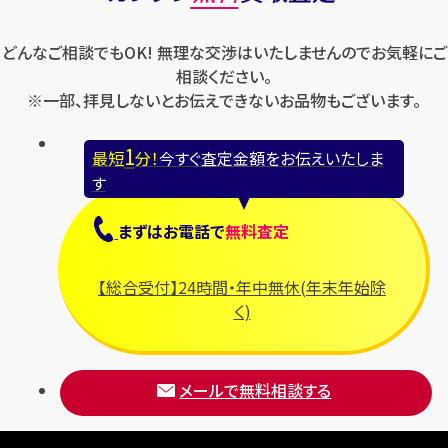
ロレックス
バレンシアガ
セイコー
どんなご相談でもOK! 無理な交渉はいたしませんのでお気軽にご
ロンジン
フェラガモ
ゼニス
相談ください。
フェンディ
※一部、拝見しないとお伝えできないお品物もございます。
セリーヌ
ブシュロン
1
最短
分！
今すぐ査定金額をお伝えいたしま
ブライトリング
す
プラダ
まずは
お電話
で
無料査定
フランク ミュラー
ブルガリ
【総合受付】24時間・年中無休(年末年始除
フルラ
く)
ブレゲ
メールで無料相談する