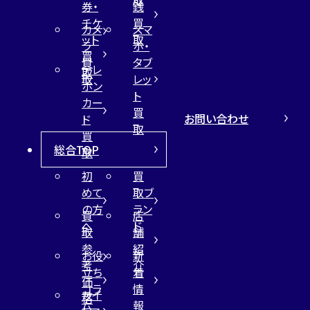
券・
銭
チケ
買
カメ
スマ
ット
取
ラ
ホ・
買
買
タブ
テレ
取
取
レッ
ホン
ト
カー
買
お問い合わせ
ド
取
買
総合TOP
取
初
買
めて
取ブ
の方
ラン
買
店
へ
ド
取
舗
参
紹
お役
新
考
介
立ち
着
価
コラ
情
サイ
格
ム
報