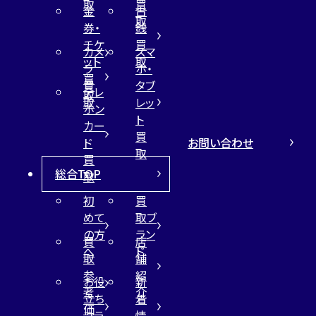
取
買
金
古
取
券・
銭
チケ
買
カメ
スマ
ット
取
ラ
ホ・
買
買
タブ
テレ
取
取
レッ
ホン
ト
カー
買
お問い合わせ
ド
取
買
総合TOP
取
初
買
めて
取ブ
の方
ラン
買
店
へ
ド
取
舗
参
紹
お役
新
考
介
立ち
着
価
コラ
情