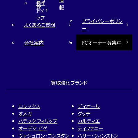
サイ
格
ム
報
トマ
ップ
プライバシーポリシ
よくあるご質問
ー
会社案内
FCオーナー募集中
買取強化ブランド
ロレックス
ディオール
オメガ
グッチ
パテック フィリップ
カルティエ
オーデマ ピゲ
ティファニー
ヴァシュロン・コンスタン
ハリー・ウィンストン