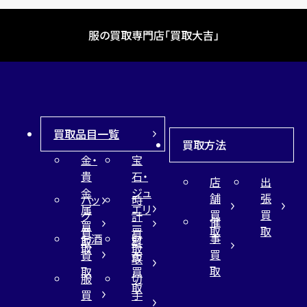
服の買取専門店「買取大吉」
買取品目一覧
買取方法
金・
宝
貴
石・
店
出
金
ジュ
舗
張
バッ
時
属
エリ
買
買
グ
計
催
買
ー
取
取
買
買
事
お酒
財
取
買
取
取
買
買
布
取
取
取
買
服
切
取
買
手