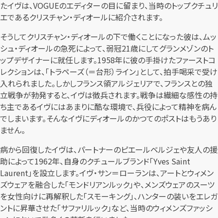
たイヴは、VOGUEのエディターの目に留まり、当時のトップクチュリ
エであるクリスチャン・ディオールに紹介されます。
そうしてクリスチャン・ディオールの下で働くことになった彼は、ムッ
シュ・ディオールの急死によって、弱冠21歳にしてグランメゾンのト
ップデザイナーに就任します。1958年に彼の手掛けたファーストコ
レクションは、「トラペーズ（＝台形）ライン」として、拍手喝采で受け
入れられました。しかしフランス領アルジェリアで、フランスとの独
立戦争が勃発すると、イヴは徴兵されます。戦争は繊細な感性の持
ち主であるイヴにはあまりに酷な環境で、兵役によって精神を病ん
でしまいます。そんなイヴにディオールのかつてのポストはもうあり
ません。
病から回復したイヴは、パートナーのピエールベルジェや友人の援
助によって1962年、自身のクチュールブランド「Yves Saint
Laurent」を設立します。イヴ・サン＝ローランは、アートとウィメン
ズウェアを融合した「モンドリアンルック」や、メンズウェアのスーツ
を女性向けに再解釈した「スモーキング」、ハンターの装いをエレガ
ントに昇華させた「サファリルック」など、当時のウィメンズファッシ