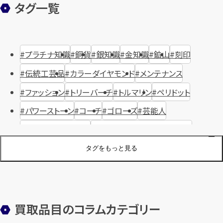
タグ一覧
プラチナ知識
銅貨
銀知識
金知識
鉱山
刻印
伝統工芸品
カラーダイヤモンド
メンテナンス
ファッション
トリーバーチ
トルマリン
ペリドット
パワーストーン
コーチ
ゴローズ
芸能人
ハリー・ウィンストン
ヴァシュロン・コンスタンタン
ジュエリーブランド
オーデマピゲ
セイコー
宝石
歴史
タグをもっと見る
金メッキ
銀貨
品位
サンゴ
砂金
デザイナー
ヴァンクリーフ＆アーペル
切手
パテックフィリップ
装飾品
オメガ
シュプリーム
ウブロ
サンローラン・パリ
買取品目のコラムカテゴリー