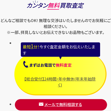
ロエベ
カンタン
無料
買取査定
ハリー・ウィンストン
スウォッチ
ロレックス
バレンシアガ
セイコー
どんなご相談でもOK! 無理な交渉はいたしませんのでお気軽にご
ロンジン
フェラガモ
ゼニス
相談ください。
フェンディ
※一部、拝見しないとお伝えできないお品物もございます。
セリーヌ
ブシュロン
1
最短
分！
今すぐ査定金額をお伝えいたしま
ブライトリング
す
プラダ
まずは
お電話
で
無料査定
フランク ミュラー
ブルガリ
【総合受付】24時間・年中無休(年末年始除
フルラ
く)
ブレゲ
メールで無料相談する