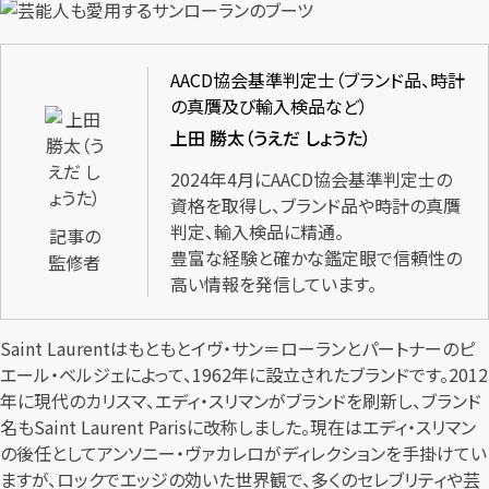
AACD協会基準判定士（ブランド品、時計
の真贋及び輸入検品など）
上田 勝太（うえだ しょうた）
2024年4月にAACD協会基準判定士の
資格を取得し、ブランド品や時計の真贋
判定、輸入検品に精通。
記事の
豊富な経験と確かな鑑定眼で信頼性の
監修者
高い情報を発信しています。
Saint Laurentはもともとイヴ・サン＝ローランとパートナーのピ
エール・ベルジェによって、1962年に設立されたブランドです。2012
年に現代のカリスマ、エディ・スリマンがブランドを刷新し、ブランド
名もSaint Laurent Parisに改称しました。現在はエディ・スリマン
の後任としてアンソニー・ヴァカレロがディレクションを手掛けてい
ますが、ロックでエッジの効いた世界観で、多くのセレブリティや芸