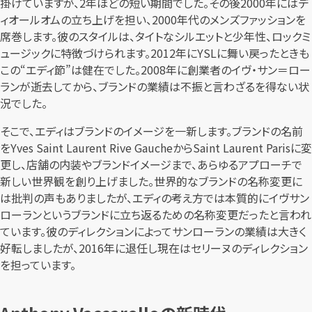
掛けていますが、2年ほどの短い期間でした。その後2000年にはデ
ィオールオムの立ち上げを担い、2000年代のメンズファッションを
席巻します。彼のスタイルは、タイトなシルエットと少年性、ロックミ
ュージックに特徴づけられます。2012年にYSLに舞い戻ったときも
この“エディ節”は健在でした。2008年に創業者のイヴ・サン＝ロー
ランが逝去してから、ブランドの業績は不振と言わざるを得ない状
況でした。
そこで、エディはブランドのイメージを一新します。ブランドの名前
をYves Saint Laurent Rive GaucheからSaint Laurent Parisに変
更し、店舗の内装やブランドイメージまで、あらゆるアプローチで
新しい世界観を創り上げました。世界的なブランドの名称変更に
は批判の声もありましたが、エディの考え方では本質的にイヴサン
ローランというブランドに立ち返るための名称変更だったと言われ
ています。彼のディレクションによってサンローランの業績は大きく
好転しましたが、2016年に退任し現在はセリーヌのディレクション
を担っています。