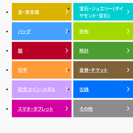
フェンディ
クロムハーツ
高級時計ブランド
ロレックス
宝石・ジュエリー(ダイ
エルメス
ダイヤモンド
ルイ・ヴィトン
豆知識
カルティエ
金・貴金属
ヤモンド・宝石)
投資
金地金
金価格・相場
グッチ
買取
プラダ
金・貴金属TOP
宝石・ジュエリー(ダイヤモ
バッグ
財布
ティファニー
シャネル
金貨
ブルガリ
オパール
ンド・宝石)TOP
プラチナ
ガーネット
セリーヌ
税金
クリスチャンディオール
ダイヤモンド
服
時計
銀・シルバー
エメラルド
カラーゴールド
財布
真珠
サファイア
エメラルド
バッグ
スニーカー
お酒
絵画
アメジスト
バレンシアガ
切手
金券・チケット
ルビー
ルビー
陶磁器・ガラス
ブレゲ
SDGs
サファイア
記念コイン・メダル
古銭
パール
サンゴ
スマホ・タブレット
その他
ヒスイ