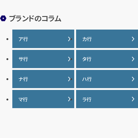
ブランドのコラム
ア行
カ行
IWC
カナダグース
サ行
タ行
ヴァシュロンコンスタンタ
カルティエ
ン
サマンサタバサ
タグ・ホイヤー
ナ行
ハ行
グッチ
ウブロ
ジーショック
ディオール
クロムハーツ
ナイキ
バーバリー
マ行
ラ行
エルメス
ジャガー・ルクルト
ティファニー
ケイト・スペード
バカラ
オーデマ ピゲ
シャネル
トリーバーチ
コーチ
マーク・ジェイコブス
ラルフローレン
パテック フィリップ
オメガ
シュプリーム
モンクレール
ルイ・ヴィトン
パネライ
ショパール