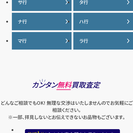
IWC
カナダグース
サ行
タ行
ヴァシュロンコンスタンタ
カルティエ
ン
サマンサタバサ
タグ・ホイヤー
ナ行
ハ行
グッチ
ウブロ
ジーショック
ディオール
クロムハーツ
ナイキ
バーバリー
マ行
ラ行
エルメス
ジャガー・ルクルト
ティファニー
ケイト・スペード
バカラ
オーデマ ピゲ
シャネル
トリーバーチ
コーチ
マーク・ジェイコブス
ラルフローレン
パテック フィリップ
オメガ
シュプリーム
モンクレール
ルイ・ヴィトン
パネライ
ショパール
ロエベ
カンタン
無料
買取査定
ハリー・ウィンストン
スウォッチ
ロレックス
バレンシアガ
セイコー
どんなご相談でもOK! 無理な交渉はいたしませんのでお気軽にご
ロンジン
フェラガモ
ゼニス
相談ください。
フェンディ
※一部、拝見しないとお伝えできないお品物もございます。
セリーヌ
ブシュロン