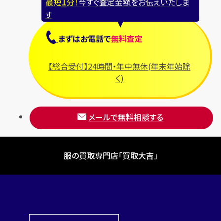
1
最短
分！
今すぐ査定金額をお伝えいたしま
ブライトリング
す
プラダ
まずは
お電話
で
無料査定
フランク ミュラー
ブルガリ
【総合受付】24時間・年中無休(年末年始除
フルラ
く)
ブレゲ
メールで無料相談する
服の買取専門店「買取大吉」