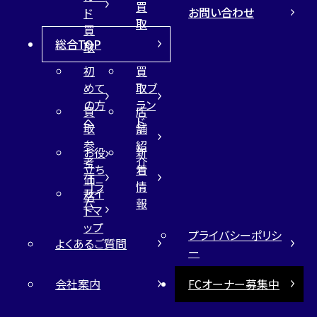
買
お問い合わせ
ド
取
買
総合TOP
取
初
買
めて
取ブ
の方
ラン
買
店
へ
ド
取
舗
参
紹
お役
新
考
介
立ち
着
価
コラ
情
サイ
格
ム
報
トマ
ップ
プライバシーポリシ
よくあるご質問
ー
会社案内
FCオーナー募集中