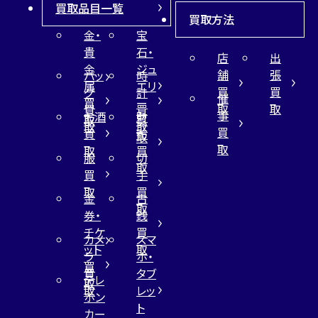
買取品目一覧
買取方法
金・
宝
貴
石・
店
出
金
ジュ
舗
張
バッ
時
属
エリ
買
買
グ
計
催
買
ー
取
取
買
買
事
お酒
財
取
買
取
取
買
買
布
取
取
取
買
服
切
取
買
手
取
買
金
古
取
券・
銭
チケ
買
カメ
スマ
ット
取
ラ
ホ・
買
買
タブ
テレ
取
取
レッ
ホン
ト
カー