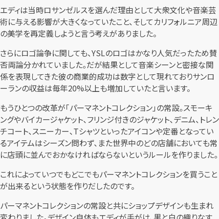
エディは当時ロサンゼルスを選んだ理由として大衆文化や音楽芸
術に与える影響が大きくなっていたこと、そしてカリフォルニア周辺
の美学を再定義しようと言う考えがありました。
さらにロゴ論争に関しても、YSLのロゴはかなり人気だったため賛
否両論分かれていました。だが結果として音楽シーンと密接な関
係を表現してきた彼の商業的成功は数字として現れておりサンロ
ーランの収益は毎年20%以上も増加していたと言います。
もうひとつの改革が「パーマネントコレクション」の常設。スモーキ
ングやバイカージャケット、フリンジ付きのジャケット、デニム、トレン
チコート、スニーカー、Tシャツといったアイコンや定番となってい
るアイテムはシーズン問わず、また世界中のどの店舗においても常
に店頭に並んでおかなければならないというルールを作りました。
これによっていつでもどこでもパーマネントコレクションを買うこと
が出来るという状態を作りだしたのです。
パーマネントコレクションの常設と共にショップデザインも生まれ
変わりました。デザイン自体もエディが手がけ、黒と白の織りなす