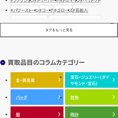
ファッション
トリーバーチ
トルマリン
ペリドット
パワーストーン
コーチ
ゴローズ
芸能人
ハリー・ウィンストン
ヴァシュロン・コンスタンタン
ジュエリーブランド
オーデマピゲ
セイコー
宝石
歴史
タグをもっと見る
金メッキ
銀貨
品位
サンゴ
砂金
デザイナー
ヴァンクリーフ＆アーペル
切手
パテックフィリップ
装飾品
オメガ
シュプリーム
ウブロ
サンローラン・パリ
買取品目のコラムカテゴリー
フェンディ
クロムハーツ
高級時計ブランド
ロレックス
宝石・ジュエリー(ダイ
エルメス
ダイヤモンド
ルイ・ヴィトン
豆知識
カルティエ
金・貴金属
ヤモンド・宝石)
投資
金地金
金価格・相場
グッチ
買取
プラダ
金・貴金属TOP
宝石・ジュエリー(ダイヤモ
バッグ
財布
ティファニー
シャネル
金貨
ブルガリ
オパール
ンド・宝石)TOP
プラチナ
ガーネット
セリーヌ
税金
クリスチャンディオール
ダイヤモンド
服
時計
銀・シルバー