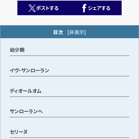
ポストする
シェアする
目次
[
非表示
]
幼少期
カンタン
無料
イヴ・サンローラン
ディオールオム
1
最短
分！
今すぐ査定金額をお伝えいたします
サンローランへ
まずは
お電話
で
無料査定
セリーヌ
【総合受付】24時間・年中無休(年末年始除く)