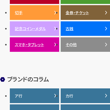
エメラルド
カラーゴールド
財布
真珠
サファイア
エメラルド
バッグ
スニーカー
お酒
絵画
アメジスト
バレンシアガ
切手
金券・チケット
ルビー
ルビー
陶磁器・ガラス
ブレゲ
SDGs
サファイア
記念コイン・メダル
古銭
パール
サンゴ
スマホ・タブレット
その他
ヒスイ
ブランドのコラム
ア行
カ行