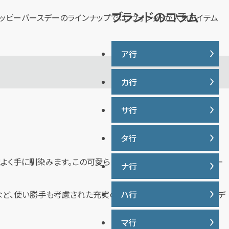
説
ブランドのコラム
ハッピーバースデーのラインナップでは、ウォレットが人気アイテム
ア行
カ行
IWC
ヴァシュロンコンスタンタン
サ行
カナダグース
ウブロ
カルティエ
エルメス
タ行
サマンサタバサ
グッチ
オーデマ ピゲ
ジーショック
地よく手に馴染みます。この可愛らしいウォレットは、そのスタンダー
クロムハーツ
ナ行
タグ・ホイヤー
オメガ
ジャガー・ルクルト
ケイト・スペード
ディオール
シャネル
など、使い勝手も考慮された充実のデザインです。ハッピーバースデ
ハ行
ナイキ
コーチ
ティファニー
シュプリーム
トリーバーチ
マ行
バーバリー
ショパール