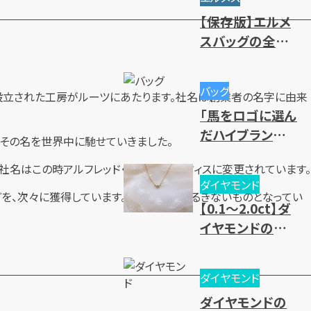
や高価買取のコ
【保存版】エルメ
ツ
スバッグの全種
類一覧｜人気・
廃盤モデル～レ
バッグ
年に設立された工房がルーツにあたります。社名は創業者の名字に由来
ディース・メンズ
「馬をロゴに選ん
まで一挙紹介
だハイブランド」
ルティエはその名を世界中に馳せていきました。
を大紹介
社名はこの時アルフレッド・カルティエ＆フィスに変更されています。
ダイヤモンド
を、次々に獲得しています。その名声は揺るぎないものとなってい
【0.1～2.0ct】ダ
イヤモンドの買
取相場一覧！価
値基準と売却時
ダイヤモンド
のポイントとは？
ダイヤモンドの