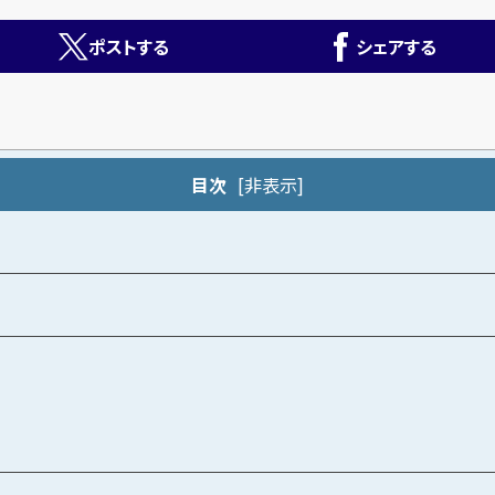
ポストする
シェアする
目次
[
非表示
]