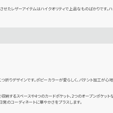
生させたレザーアイテムはハイクオリティで上品なものばかりです。
い二つ折りデザインです。ポピーカラーが愛らしく、パテント加工が心
収納するスペースや4つのカードポケット、2つのオープンポケット
日常のコーディネートに華やかさをプラスします。