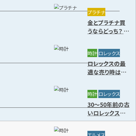
きる種類を解説
プラチナ
金とプラチナ買
うならどっち？ 特
徴や価値の違
い・今後の資産
時計
ロレックス
価値を解説
ロレックスの最
適な売り時はい
つ？円安の影響
と高価買取時期
時計
ロレックス
7選
30～50年前の古
いロレックスに
価値はある？年
代別の買取相場
エルメス