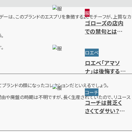
～限定・廃盤ライ
服
ンまで一挙紹介
ーバースデーは、このブランドのエスプリを象徴する2Cモチーフが、上質なカ
ゴローズの店内
での禁句とは？
。
ルール・注意点・
。
抽選方法を解説
ロエベ
ロエベ「アマソ
ナ」は後悔するほ
どダサい？使い
ブランドの顔になったコレクションだといえるでしょう。
勝手やサイズ・人
コーチ
気色を解説
理由や廃盤の時期は不明ですが、長く生産されていたので、リユース
コーチは貧乏く
さくてダサい？年
齢層別のブラン
ドイメージを解