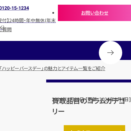
0120-15-1234
お問い合わせ
受付】24時間・年中無休(年末
く)
ご質問
「ハッピーバースデー」の魅力とアイテム一覧をご紹介
買取品目のコラムカテゴ
2024年1月30日 [更新：2026年8月1日]
リー