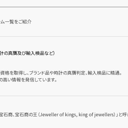
時計の真贋及び輸入検品など）
士の資格を取得し、ブランド品や時計の真贋判定、輸入検品に精通。
の高い情報を発信しています。
商、宝石商の王（Jeweller of kings, king of jewel