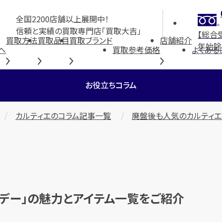
全国2200店舗以上展開中！
信頼と実績の買取専門店「買取大吉」
【総合
買取方法
買取品目
買取ブランド
店舗紹介
年始除
へ
買取参考価格
よくある
お役立ちコラム
カルティエのコラム記事一覧
廃盤後も人気のカルティエ
デー」の魅力とアイテム一覧をご紹介