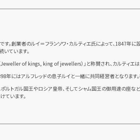
です。創業者のルイ＝フランソワ・カルティエ氏によって、1847
続いています。
er of kings, king of jewellers）」と称賛され、カ
898年にはアルフレッドの息子ルイと一緒に共同経営者となります。
ポルトガル国王やロシア皇帝、そしてシャム国王の御用達の座など
けています。