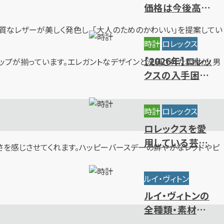
価格は今後高騰
する？相場推移と
上質なレザーが美しく発色し、「大人のためのかわいい」を提案してい
値上がりの背景
時計
ロレックス
【2026年】ロレッ
ップが揃っています。エレガントなデザインと洗練された素材が、男
クスの入手困難
ランキング｜買
えないレアモデ
時計
ロレックス
ルの特徴
ロレックスを愛
用している芸能
さを感じさせてくれます。ハッピーバースデーの鮮やかなレッドやピ
人・有名人をモデ
ル別にご紹介
ルイ・ヴィトン
ルイ・ヴィトンの
全種類・素材一
覧｜人気・定番