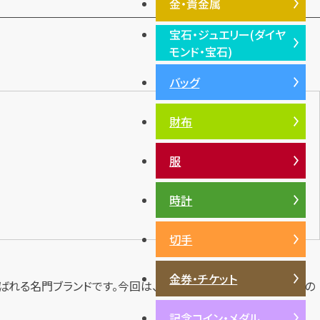
金・貴金属
宝石・ジュエリー(ダイヤ
金・貴金属TOP
モンド・宝石)
プラチナ
バッグ
宝石・ジュエリー(ダイヤモン
銀・シルバー
ド・宝石)TOP
財布
ダイヤモンド
エメラルド
服
ルビー
サファイア
時計
パール
切手
サンゴ
ヒスイ
金券・チケット
lers）」と呼ばれる名門ブランドです。今回は、そんなカルティエの人気ラインの
記念コイン・メダル