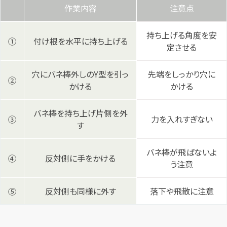
作業内容
注意点
持ち上げる角度を安
①
付け根を水平に持ち上げる
定させる
穴にバネ棒外しのY型を引っ
先端をしっかり穴に
②
かける
かける
バネ棒を持ち上げ片側を外
③
力を入れすぎない
す
バネ棒が飛ばないよ
④
反対側に手をかける
う注意
⑤
反対側も同様に外す
落下や飛散に注意