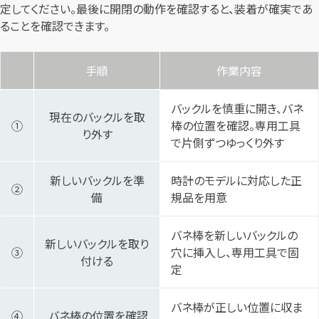
定してください。最後に開閉の動作を確認すると、装着が確実であ
ることを確認できます。
手順
作業内容
バックルを慎重に開き、バネ
現在のバックルを取
①
棒の位置を確認。専用工具
り外す
で片側ずつゆっくり外す
新しいバックルを準
時計のモデルに対応した正
②
備
規品を用意
バネ棒を新しいバックルの
新しいバックルを取り
③
穴に挿入し、専用工具で固
付ける
定
バネ棒が正しい位置に収ま
④
バネ棒の位置を確認