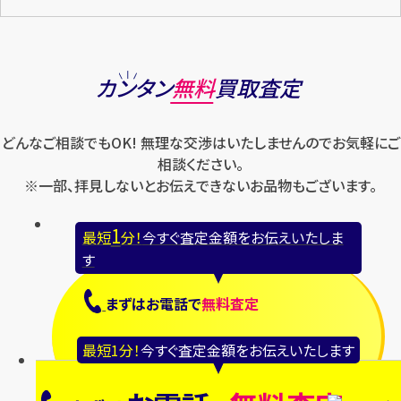
カンタン
無料
買取査定
どんなご相談でもOK! 無理な交渉はいたしませんのでお気軽にご
相談ください。
※一部、拝見しないとお伝えできないお品物もございます。
1
最短
分！
今すぐ査定金額をお伝えいたしま
す
まずは
お電話
で
無料査定
最短1分！
今すぐ査定金額をお伝えいたします
【総合受付】24時間・年中無休(年末年始除
く)