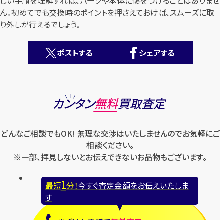
しい手順を理解すれば、パーツや本体に傷をつけることはありませ
ん。初めてでも交換時のポイントを押さえておけば、スムーズに取
り外しが行えるでしょう。
ポストする
シェアする
カンタン
無料
カンタン
無料
買取査定
どんなご相談でもOK! 無理な交渉はいたしませんのでお気軽にご
相談ください。
※一部、拝見しないとお伝えできないお品物もございます。
1
最短
分！
今すぐ査定金額をお伝えいたします
1
最短
分！
今すぐ査定金額をお伝えいたしま
まずは
お電話
で
無料査定
す
【総合受付】24時間・年中無休(年末年始除く)