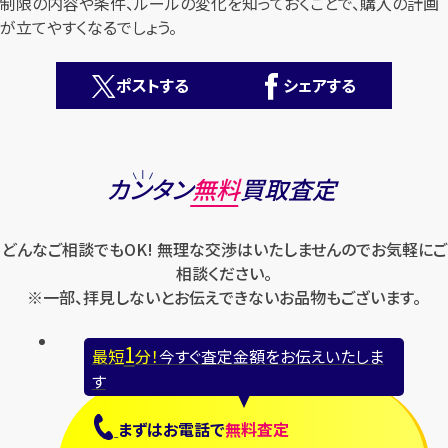
制限の内容や条件、ルールの変化を知っておくことで、購入の計画
が立てやすくなるでしょう。
ポストする
シェアする
カンタン
無料
カンタン
無料
買取査定
どんなご相談でもOK! 無理な交渉はいたしませんのでお気軽にご
相談ください。
※一部、拝見しないとお伝えできないお品物もございます。
1
最短
分！
今すぐ査定金額をお伝えいたします
1
最短
分！
今すぐ査定金額をお伝えいたしま
す
まずは
お電話
で
無料査定
まずは
お電話
で
無料査定
【総合受付】24時間・年中無休(年末年始除く)