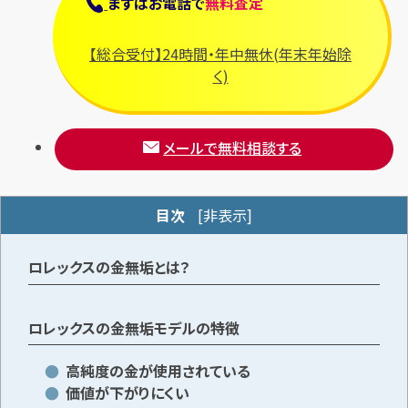
まずは
お電話
で
無料査定
【総合受付】24時間・年中無休(年末年始除
メールで無料相談する
く)
メールで無料相談する
目次
[
非表示
]
ロレックスの金無垢とは？
ロレックスの金無垢モデルの特徴
高純度の金が使用されている
価値が下がりにくい