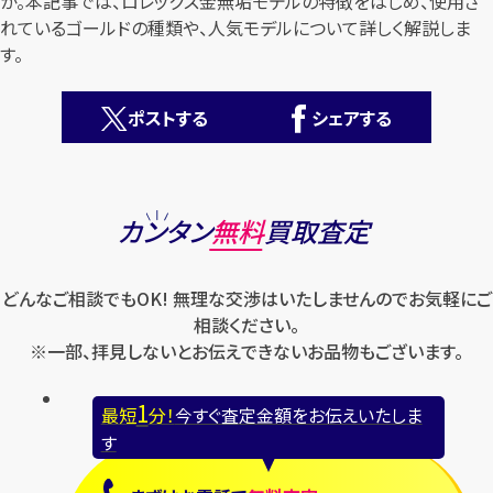
か。本記事では、ロレックス金無垢モデルの特徴をはじめ、使用さ
れているゴールドの種類や、人気モデルについて詳しく解説しま
す。
ポストする
シェアする
カンタン
無料
カンタン
無料
買取査定
どんなご相談でもOK! 無理な交渉はいたしませんのでお気軽にご
相談ください。
※一部、拝見しないとお伝えできないお品物もございます。
1
最短
分！
今すぐ査定金額をお伝えいたします
1
最短
分！
今すぐ査定金額をお伝えいたしま
まずは
お電話
で
無料査定
す
【総合受付】24時間・年中無休(年末年始除く)