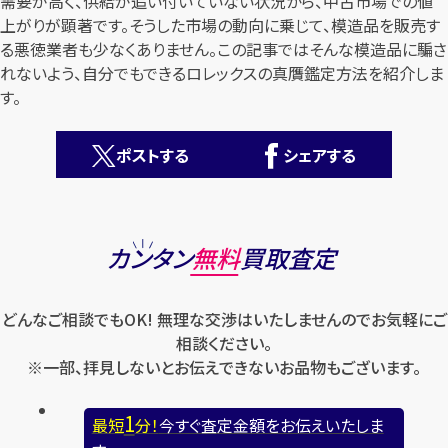
需要が高く、供給が追い付いていない状況から、中古市場での値
上がりが顕著です。そうした市場の動向に乗じて、模造品を販売す
る悪徳業者も少なくありません。この記事ではそんな模造品に騙さ
れないよう、自分でもできるロレックスの真贋鑑定方法を紹介しま
す。
ポストする
シェアする
カンタン
無料
カンタン
無料
買取査定
どんなご相談でもOK! 無理な交渉はいたしませんのでお気軽にご
1
最短
分！
今すぐ査定金額をお伝えいたします
相談ください。
※一部、拝見しないとお伝えできないお品物もございます。
まずは
お電話
で
無料査定
1
最短
分！
今すぐ査定金額をお伝えいたしま
【総合受付】24時間・年中無休(年末年始除く)