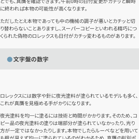
とでも、真贋を確認できます。午前0時の日付変更がカチッと瞬時
に終われば本物の可能性が高くなります。
ただしたとえ本物であっても中の機械の調子が悪いとカチッと切
り替わらないことありますし、スーパーコピーといわれる精巧につ
くられた偽物のロレックスも日付がカチッ変わるものがあります。
文字盤の数字
ロレックスには数字や針に夜光塗料が塗られているモデルも多く、
これが真贋を見極める手がかりになります。
夜光塗料を均一に塗るには技術と時間がかかります。そのため、コ
ピー品の夜光塗料の塗りは端部分が塗られていなかったり、光り
方が一定ではなかったりします。本物でしたらルーペなどを用いて
も粗が見えず均一に塗られているのがわかるため、真贋の判別ポ