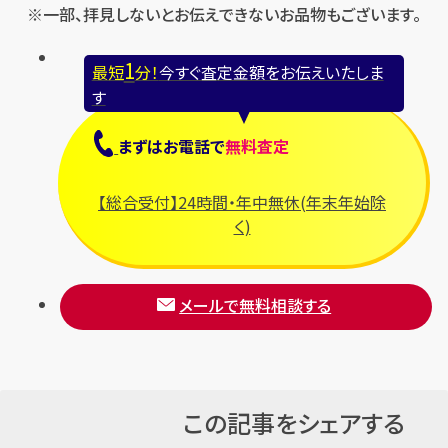
※一部、拝見しないとお伝えできないお品物もございます。
1
最短
分！
今すぐ査定金額をお伝えいたしま
す
まずは
お電話
で
無料査定
【総合受付】24時間・年中無休(年末年始除
く)
メールで無料相談する
この記事をシェアする