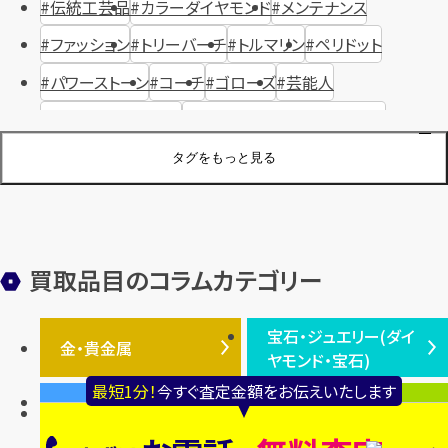
伝統工芸品
カラーダイヤモンド
メンテナンス
ファッション
トリーバーチ
トルマリン
ペリドット
パワーストーン
コーチ
ゴローズ
芸能人
ハリー・ウィンストン
ヴァシュロン・コンスタンタン
ジュエリーブランド
オーデマピゲ
セイコー
宝石
歴史
タグをもっと見る
金メッキ
銀貨
品位
サンゴ
砂金
デザイナー
ヴァンクリーフ＆アーペル
切手
パテックフィリップ
装飾品
オメガ
シュプリーム
ウブロ
サンローラン・パリ
買取品目のコラムカテゴリー
フェンディ
クロムハーツ
高級時計ブランド
ロレックス
宝石・ジュエリー(ダイ
エルメス
ダイヤモンド
ルイ・ヴィトン
豆知識
カルティエ
金・貴金属
ヤモンド・宝石)
投資
金地金
金価格・相場
グッチ
買取
プラダ
最短1分！
今すぐ査定金額をお伝えいたします
金・貴金属TOP
宝石・ジュエリー(ダイヤモ
バッグ
財布
ティファニー
シャネル
金貨
ブルガリ
オパール
ンド・宝石)TOP