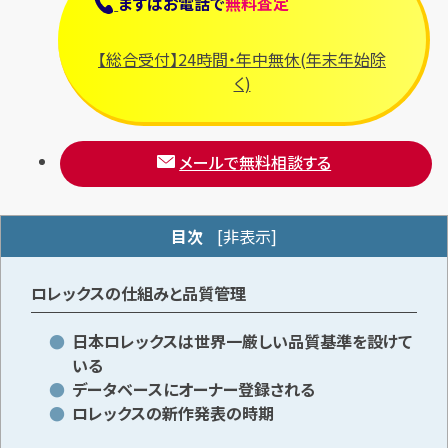
まずは
お電話
で
無料査定
【総合受付】24時間・年中無休(年末年始除
メールで無料相談する
く)
メールで無料相談する
目次
[
非表示
]
ロレックスの仕組みと品質管理
日本ロレックスは世界一厳しい品質基準を設けて
いる
データベースにオーナー登録される
ロレックスの新作発表の時期