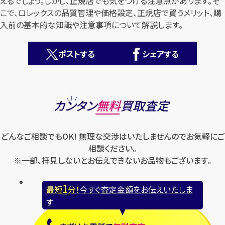
えるでしょう。しかし、正規店でも気をつける注意点があります。そ
こで、ロレックスの品質管理や価格設定、正規店で買うメリット、購
入前の基本的な知識や注意事項について解説します。
ポストする
シェアする
カンタン
無料
カンタン
無料
買取査定
どんなご相談でもOK! 無理な交渉はいたしませんのでお気軽にご
相談ください。
※一部、拝見しないとお伝えできないお品物もございます。
1
最短
分！
今すぐ査定金額をお伝えいたします
1
最短
分！
今すぐ査定金額をお伝えいたしま
まずは
お電話
で
無料査定
す
【総合受付】24時間・年中無休(年末年始除く)