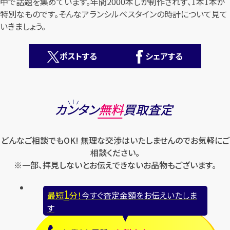
中で話題を集めています。年間2000本しか制作されず、1本1本が
特別なものです。そんなアランシルベスタインの時計について見て
いきましょう。
ポストする
シェアする
カンタン
無料
カンタン
無料
買取査定
どんなご相談でもOK! 無理な交渉はいたしませんのでお気軽にご
相談ください。
※一部、拝見しないとお伝えできないお品物もございます。
1
最短
分！
今すぐ査定金額をお伝えいたします
1
最短
分！
今すぐ査定金額をお伝えいたしま
まずは
お電話
で
無料査定
す
【総合受付】24時間・年中無休(年末年始除く)