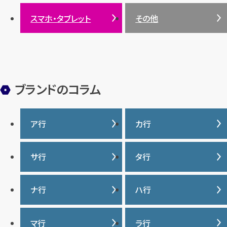
サンゴ
スマホ・タブレット
その他
ヒスイ
ブランドのコラム
ア行
カ行
IWC
カナダグース
サ行
タ行
ヴァシュロンコンスタンタ
カルティエ
ン
サマンサタバサ
タグ・ホイヤー
ナ行
ハ行
グッチ
ウブロ
ジーショック
ディオール
クロムハーツ
ナイキ
バーバリー
マ行
ラ行
エルメス
ジャガー・ルクルト
ティファニー