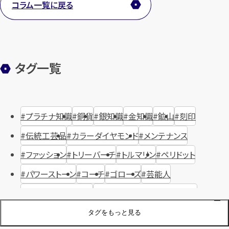
コラム一覧に戻る
タグ一覧
プラチナ知識
銅貨
銀知識
金知識
鉱山
刻印
伝統工芸品
カラーダイヤモンド
メンテナンス
ファッション
トリーバーチ
トルマリン
ペリドット
パワーストーン
コーチ
ゴローズ
芸能人
ハリー・ウィンストン
ヴァシュロン・コンスタンタン
ジュエリーブランド
オーデマピゲ
セイコー
宝石
歴史
タグをもっと見る