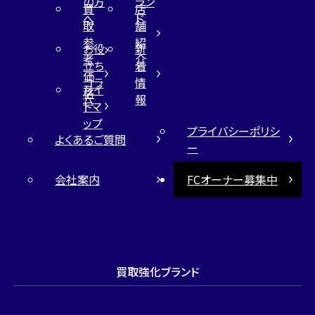
の方
ラン
買
店
へ
ド
取
舗
参
紹
お役
新
考
介
立ち
着
価
コラ
情
サイ
格
ム
報
トマ
ップ
プライバシーポリシ
よくあるご質問
ー
会社案内
FCオーナー募集中
買取強化ブランド