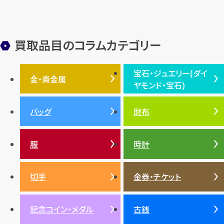
金メッキ
銀貨
品位
サンゴ
砂金
デザイナー
ヴァンクリーフ＆アーペル
切手
パテックフィリップ
装飾品
オメガ
シュプリーム
ウブロ
サンローラン・パリ
買取品目のコラムカテゴリー
フェンディ
クロムハーツ
高級時計ブランド
ロレックス
宝石・ジュエリー(ダイ
エルメス
ダイヤモンド
ルイ・ヴィトン
豆知識
カルティエ
金・貴金属
ヤモンド・宝石)
投資
金地金
金価格・相場
グッチ
買取
プラダ
金・貴金属TOP
宝石・ジュエリー(ダイヤモ
バッグ
財布
ティファニー
シャネル
金貨
ブルガリ
オパール
ンド・宝石)TOP
プラチナ
ガーネット
セリーヌ
税金
クリスチャンディオール
ダイヤモンド
服
時計
銀・シルバー
エメラルド
カラーゴールド
財布
真珠
サファイア
エメラルド
バッグ
スニーカー
お酒
絵画
アメジスト
バレンシアガ
切手
金券・チケット
ルビー
ルビー
陶磁器・ガラス
ブレゲ
SDGs
サファイア
記念コイン・メダル
古銭
パール