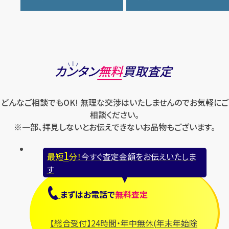
ケイト・スペード
バカラ
オーデマ ピゲ
シャネル
トリーバーチ
コーチ
マーク・ジェイコブス
ラルフローレン
パテック フィリップ
オメガ
シュプリーム
モンクレール
ルイ・ヴィトン
パネライ
ショパール
ロエベ
カンタン
無料
買取査定
ハリー・ウィンストン
スウォッチ
ロレックス
バレンシアガ
セイコー
どんなご相談でもOK! 無理な交渉はいたしませんのでお気軽にご
ロンジン
フェラガモ
ゼニス
相談ください。
フェンディ
※一部、拝見しないとお伝えできないお品物もございます。
セリーヌ
ブシュロン
1
最短
分！
今すぐ査定金額をお伝えいたしま
ブライトリング
す
プラダ
まずは
お電話
で
無料査定
フランク ミュラー
ブルガリ
【総合受付】24時間・年中無休(年末年始除