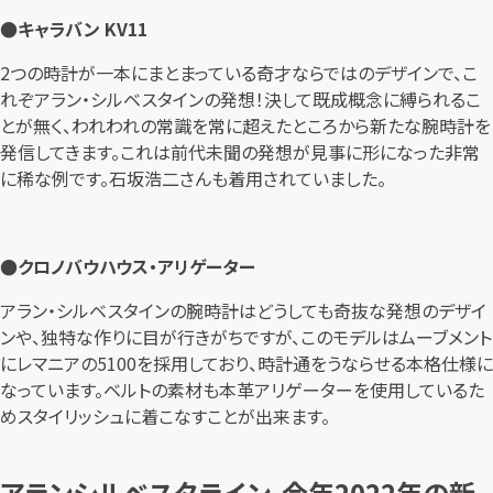
●キャラバン KV11
2つの時計が一本にまとまっている奇才ならではのデザインで、こ
れぞアラン・シルベスタインの発想！決して既成概念に縛られるこ
とが無く、われわれの常識を常に超えたところから新たな腕時計を
発信してきます。これは前代未聞の発想が見事に形になった非常
に稀な例です。石坂浩二さんも着用されていました。
●クロノバウハウス・アリゲーター
アラン・シルベスタインの腕時計はどうしても奇抜な発想のデザイ
ンや、独特な作りに目が行きがちですが、このモデルはムーブメント
にレマニアの5100を採用しており、時計通をうならせる本格仕様に
なっています。ベルトの素材も本革アリゲーターを使用しているた
めスタイリッシュに着こなすことが出来ます。
アランシルベスタライン、今年2022年の新