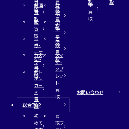
取
取
買
買
事
お酒
財
取
買
取
取
買
買
布
取
取
取
買
服
切
取
買
手
取
買
金
古
取
券・
銭
チケ
買
カメ
スマ
ット
取
ラ
ホ・
買
買
タブ
テレ
取
取
レッ
ホン
ト
カー
買
お問い合わせ
ド
取
買
総合TOP
取
初
買
めて
取ブ