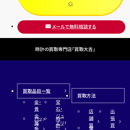
フルラ
く)
ブレゲ
メールで無料相談する
時計の買取専門店「買取大吉」
買取品目一覧
買取方法
金・
宝
貴
石・
店
出
金
ジュ
舗
張
バッ
時
属
エリ
買
買
グ
計
催
買
ー