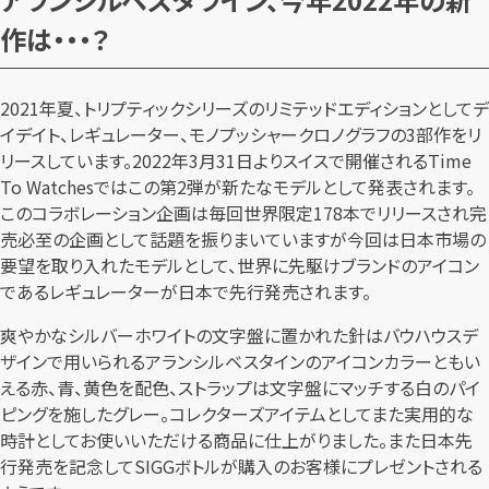
作は・・・？
2021年夏、トリプティックシリーズのリミテッドエディションとしてデ
イデイト、レギュレーター、モノプッシャークロノグラフの3部作をリ
リースしています。2022年3月31日よりスイスで開催されるTime
To Watchesではこの第2弾が新たなモデルとして発表されます。
このコラボレーション企画は毎回世界限定178本でリリースされ完
売必至の企画として話題を振りまいていますが今回は日本市場の
要望を取り入れたモデルとして、世界に先駆けブランドのアイコン
であるレギュレーターが日本で先行発売されます。
爽やかなシルバーホワイトの文字盤に置かれた針はバウハウスデ
ザインで用いられるアランシルベスタインのアイコンカラーともい
える赤、青、黄色を配色、ストラップは文字盤にマッチする白のパイ
ピングを施したグレー。コレクターズアイテムとしてまた実用的な
時計としてお使いいただける商品に仕上がりました。また日本先
行発売を記念してSIGGボトルが購入のお客様にプレゼントされる