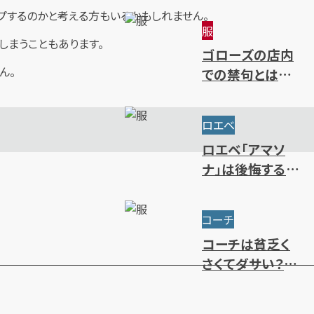
プするのかと考える方もいるかもしれません。
～限定・廃盤ライ
服
ンまで一挙紹介
しまうこともあります。
ゴローズの店内
ん。
での禁句とは？
ルール・注意点・
抽選方法を解説
ロエベ
ロエベ「アマソ
ナ」は後悔するほ
どダサい？使い
勝手やサイズ・人
コーチ
気色を解説
コーチは貧乏く
さくてダサい？年
齢層別のブラン
ドイメージを解