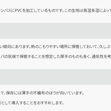
ャンバスにPVCを加工しているものです。この生地は高温多湿によっ
い傾向にあります。熱のこもりやすい場所に保管しておいて、久しぶ
ッパの気候で保管することを想定した厚手のものも多く、通気性を考
こで、保存には薄手の不織布のほうが向いています。
袋として導入することをおすすめします。