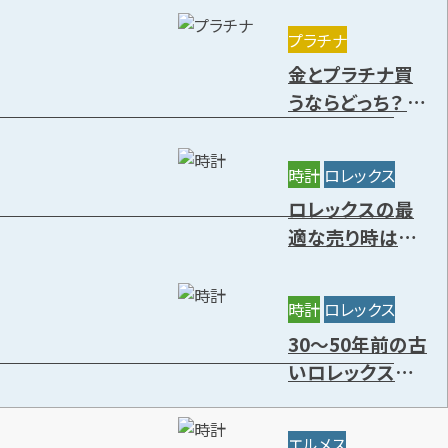
きる種類を解説
プラチナ
金とプラチナ買
うならどっち？ 特
徴や価値の違
い・今後の資産
時計
ロレックス
価値を解説
ロレックスの最
適な売り時はい
つ？円安の影響
と高価買取時期
時計
ロレックス
7選
30～50年前の古
いロレックスに
価値はある？年
代別の買取相場
エルメス