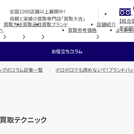
全国2200店舗以上展開中！
信頼と実績の買取専門店「買取大吉」
【総合
買取方法
買取品目
買取ブランド
店舗紹介
年始除
へ
買取参考価格
よくある
お役立ちコラム
ッグのコラム記事一覧
ボロボロでも諦めないで！ブランドバッ
の買取テクニック