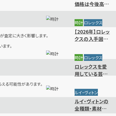
価格は今後高騰
する？相場推移と
値上がりの背景
時計
ロレックス
【2026年】ロレッ
ンが査定に大きく影響します。
クスの入手困難
ランキング｜買
います。
えないレアモデ
時計
ロレックス
ルの特徴
ロレックスを愛
用している芸能
人・有名人をモデ
らえる可能性があります。
ル別にご紹介
ルイ・ヴィトン
ルイ・ヴィトンの
全種類・素材一
覧｜人気・定番