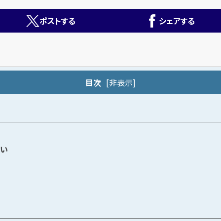
ポストする
シェアする
目次
[
非表示
]
ない