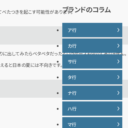
説
ブランドのコラム
てべたつきを起こす可能性があります。
ア行
カ行
IWC
りに出してみたらベタベタだったというケースも少なくありません。
ヴァシュロンコンスタンタン
サ行
カナダグース
えると日本の夏には不向きです。
ウブロ
カルティエ
エルメス
タ行
サマンサタバサ
グッチ
オーデマ ピゲ
ジーショック
クロムハーツ
ナ行
タグ・ホイヤー
オメガ
ジャガー・ルクルト
ケイト・スペード
ディオール
シャネル
ハ行
ナイキ
コーチ
ティファニー
シュプリーム
トリーバーチ
マ行
バーバリー
ショパール