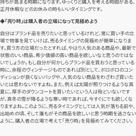
持ちが高まる時期になります。ゆっくりと購入を考える時間がある、
正月休暇などのお休みの時もいいタイミングです。
◆「売り時」は購入者の立場になって見極めよう
自分はブランド品を売りたいと思っているけれど、常に買い手の立
場で物事を見ていけば、売るタイミングの見極めが簡単になりま
す。買う方の立場だったとすれば、やはり人気のある商品や、最新で
状態のいい商品、希少価値の高い商品を欲しいなと思うのではな
いでしょうか。もし自分が何かしらブランド品を買おうと思っている
時に、余程のヴィンテージものであれば別として、ボロボロのコン
ディションが良くないバッグや、人気のない商品をわざわざ買いた
いとは思わないですよね。また、例えば太陽が照りつけるような真
夏に、厚手のダウンコートを買いたいという人は殆どいないです
が、真冬の雪が降るような寒い時であれば、今すぐにでも欲しくな
りますよね。このように、売るタイミングとしては人気が落ちる前や、
出始めの頃、そして誰もがその商品を欲しいと思う時期を逃さない
ように、購入者の立場で考えて「売り時」を見極めてみてください。