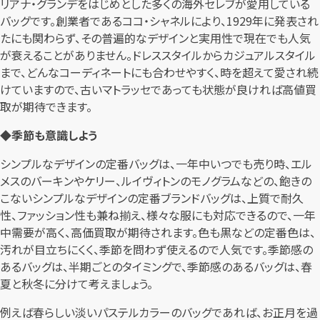
リアナ・グランデをはじめとした多くの海外セレブが愛用している
バッグです。創業者であるココ・シャネルにより、1929年に発表され
たにも関わらず、その普遍的なデザインと実用性で現在でも人気
が衰えることがありません。ドレススタイルからカジュアルスタイル
まで、どんなコーディネートにも合わせやすく、時を超えて愛され続
けていますので、古いマトラッセであっても状態が良ければ高値買
取が期待できます。
◆季節も意識しよう
シンプルなデザインの定番バッグは、一年中いつでも売り時、エル
メスのバーキンやケリー、ルイヴィトンのモノグラムなどの、飽きの
こないシンプルなデザインの定番ブランドバッグは、上質で耐久
性、ファッション性も兼ね揃え、様々な服にも対応できるので、一年
中需要が高く、高価買取が期待されます。色も黒などの定番色は、
汚れが目立ちにくく、季節を問わず使えるので人気です。季節感の
あるバッグは、半期ごとのタイミングで、季節感のあるバッグは、春
夏と秋冬に分けて考えましょう。
例えば春らしい淡いパステルカラーのバッグであれば、お正月を過