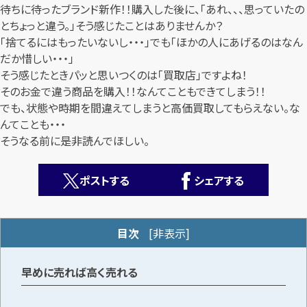
待ちに待ったブランド新作！！購入した後に、「あれ、、、思っていたの
とちょっと違う。」そう感じたことはありませんか？
「捨てるにはもったいないし・・・」でも「ほかの人にあげるのはなん
だか惜しい・・・」
そう感じたときパッと思いつくのは「買取店」ですよね！
そのお金で違う商品を購入！！なんてこともできてしまう！！
でも、状態や時期を間違えてしまうと高価買取してもらえない。な
カンタン
無料
んてことも・・・
そうなる前に是非読んでほしい。
ポストする
シェアする
1
最短
分！
今すぐ査定金額をお伝えいたします
目次
[
非表示
]
まずは
お電話
で
無料査定
早めに売れば高く売れる
【総合受付】24時間・年中無休(年末年始除く)