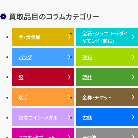
ヴァンクリーフ＆アーペル
切手
パテックフィリップ
装飾品
オメガ
シュプリーム
ウブロ
サンローラン・パリ
買取品目のコラムカテゴリー
フェンディ
クロムハーツ
高級時計ブランド
ロレックス
宝石・ジュエリー(ダイ
エルメス
ダイヤモンド
ルイ・ヴィトン
豆知識
カルティエ
金・貴金属
ヤモンド・宝石)
投資
金地金
金価格・相場
グッチ
買取
プラダ
金・貴金属TOP
宝石・ジュエリー(ダイヤモ
バッグ
財布
ティファニー
シャネル
金貨
ブルガリ
オパール
ンド・宝石)TOP
プラチナ
ガーネット
セリーヌ
税金
クリスチャンディオール
ダイヤモンド
服
時計
銀・シルバー
エメラルド
カラーゴールド
財布
真珠
サファイア
エメラルド
バッグ
スニーカー
お酒
絵画
アメジスト
バレンシアガ
切手
金券・チケット
ルビー
ルビー
陶磁器・ガラス
ブレゲ
SDGs
サファイア
記念コイン・メダル
古銭
パール
サンゴ
スマホ・タブレット
その他