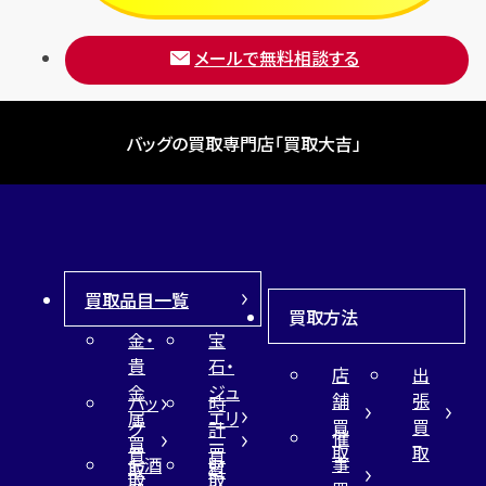
ブレゲ
メールで無料相談する
バッグの買取専門店「買取大吉」
買取品目一覧
買取方法
金・
宝
貴
石・
店
出
金
ジュ
舗
張
バッ
時
属
エリ
買
買
グ
計
催
買
ー
取
取
買
買
事
お酒
財
取
買
取
取