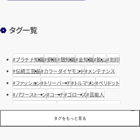
タグ一覧
プラチナ知識
銅貨
銀知識
金知識
鉱山
刻印
伝統工芸品
カラーダイヤモンド
メンテナンス
ファッション
トリーバーチ
トルマリン
ペリドット
パワーストーン
コーチ
ゴローズ
芸能人
ハリー・ウィンストン
ヴァシュロン・コンスタンタン
ジュエリーブランド
オーデマピゲ
セイコー
宝石
歴史
タグをもっと見る
金メッキ
銀貨
品位
サンゴ
砂金
デザイナー