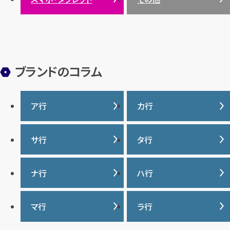
ヒスイ
ブランドのコラム
ア行
カ行
IWC
カナダグース
サ行
タ行
ヴァシュロンコンスタンタ
カルティエ
ン
サマンサタバサ
タグ・ホイヤー
ナ行
ハ行
グッチ
ウブロ
ジーショック
ディオール
クロムハーツ
ナイキ
バーバリー
マ行
ラ行
エルメス
ジャガー・ルクルト
ティファニー
ケイト・スペード
バカラ
オーデマ ピゲ
シャネル
トリーバーチ