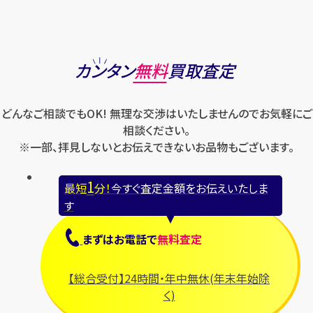
コーチ
マーク・ジェイコブス
ラルフローレン
パテック フィリップ
オメガ
シュプリーム
モンクレール
ルイ・ヴィトン
パネライ
ショパール
ロエベ
カンタン
無料
買取査定
ハリー・ウィンストン
スウォッチ
ロレックス
バレンシアガ
セイコー
どんなご相談でもOK! 無理な交渉はいたしませんのでお気軽にご
ロンジン
フェラガモ
ゼニス
相談ください。
フェンディ
※一部、拝見しないとお伝えできないお品物もございます。
セリーヌ
ブシュロン
1
最短
分！
今すぐ査定金額をお伝えいたしま
ブライトリング
す
プラダ
まずは
お電話
で
無料査定
フランク ミュラー
ブルガリ
【総合受付】24時間・年中無休(年末年始除
フルラ
く)