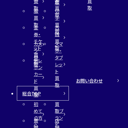
買
買
布
取
取
取
買
服
切
取
買
手
取
買
金
古
取
券・
銭
チケ
買
カメ
スマ
ット
取
ラ
ホ・
買
買
タブ
テレ
取
取
レッ
ホン
ト
カー
買
お問い合わせ
ド
取
買
総合TOP
取
初
買
めて
取ブ
の方
ラン
買
店
へ
ド
取
舗