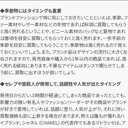
◆季節物にはタイミングも重要
ブランドファッションで特に気にしておきたいことといえば、季節。フ
ァー素材やレザー素材などの冬物であれば秋頃に買取してもらう
と高く売れるということや、ビニール素材のバッグなど夏物であれ
ば春頃を目安に買取してもらっておくと高く売れます。一歩手前の
季節を目安に買取してもらうことで、季節物は高く売れるので覚え
ておくといいでしょう。また、ブランド品はデザインの流行に大きく左
右されますので、発売直後や購入から1年以内の商品であれば、高
く売れる傾向にあります。不要なアイテムはタンスで眠らせてしま
う前に、買取に出すほうが良いでしょう。
◆セレブや芸能人が使用して、話題性や人気が出たタイミング
発売日からだいぶ時間が経過してしまった商品であったとしても、
影響力の強い有名人やファッションリーダーがその商品やブランド
が好きで愛用していれば、話題に登り、人気が上がり、それに伴い
買取価格も逆に上昇する場合があります。例えば誰もが憧れるハ
イブランド、シャネル（CHANEL）の代表作でもあるマトラッセは、ア