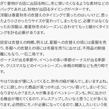
ぎて春物がお店に出回る時に。冬に使いたくなるような素材などの
バッグであれば、秋物が出回るタイミングがベターです。
洋服は春夏秋冬の衣替えのタイミングで買ったのはいいけど、思っ
たより小さかったりサイズが変わってしまったなど、必要ではなくな
ったお洋服は、春夏秋冬の4シーズンに合わせてもっと細かくタイミ
ングを計る必要があります。
目安は衣替えの時期。例えば、夏服への衣替えの頃には夏服を売
り、冬服への衣替えの頃には冬服を売りに出せば、不用品の断捨
離にもなり、一石二鳥です。
ボーナスが出る季節や、イベントの多い季節ボーナスが出る季節
や、クリスマスなどのイベントシーズン、休暇の時期なども売り時で
す。
やはりお金が懐に入ってくると、財布の紐が緩んでしまいますよね。
そこに欲しかった商品が見つかれば、ついつい買ってしまいそうに
なりませんか？また人々が集まるイベントシーズンも、外に出かけ
る機会が増えてくるので、ドレスアップしたいなと思うことが多くな
ります。必然的にモノが必要になってくるので、購入したいという気