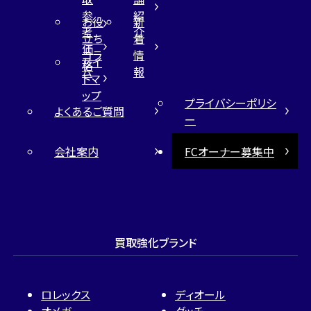
参
紹
お役
新
考
介
立ち
着
価
コラ
情
サイ
格
ム
報
トマ
ップ
プライバシーポリシ
よくあるご質問
ー
会社案内
FCオーナー募集中
買取強化ブランド
ロレックス
ディオール
オメガ
グッチ