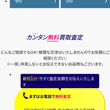
ナイキ
バーバリー
マ行
ラ行
エルメス
ジャガー・ルクルト
ティファニー
ケイト・スペード
バカラ
オーデマ ピゲ
シャネル
トリーバーチ
コーチ
マーク・ジェイコブス
ラルフローレン
パテック フィリップ
オメガ
シュプリーム
モンクレール
ルイ・ヴィトン
パネライ
ショパール
ロエベ
カンタン
無料
買取査定
ハリー・ウィンストン
スウォッチ
ロレックス
バレンシアガ
セイコー
どんなご相談でもOK! 無理な交渉はいたしませんのでお気軽にご
ロンジン
フェラガモ
ゼニス
相談ください。
フェンディ
※一部、拝見しないとお伝えできないお品物もございます。
セリーヌ
ブシュロン
1
最短
分！
今すぐ査定金額をお伝えいたしま
ブライトリング
す
プラダ
まずは
お電話
で
無料査定
フランク ミュラー
ブルガリ
【総合受付】24時間・年中無休(年末年始除