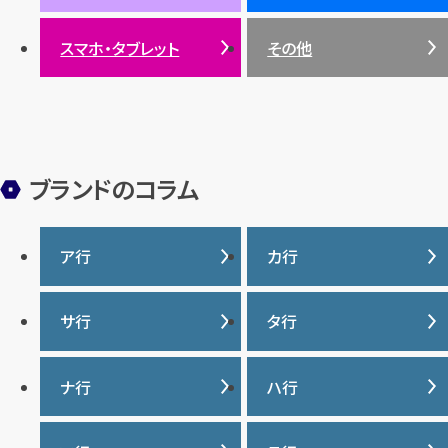
サンゴ
スマホ・タブレット
その他
ヒスイ
ブランドのコラム
ア行
カ行
IWC
カナダグース
サ行
タ行
ヴァシュロンコンスタンタ
カルティエ
ン
サマンサタバサ
タグ・ホイヤー
ナ行
ハ行
グッチ
ウブロ
ジーショック
ディオール
クロムハーツ