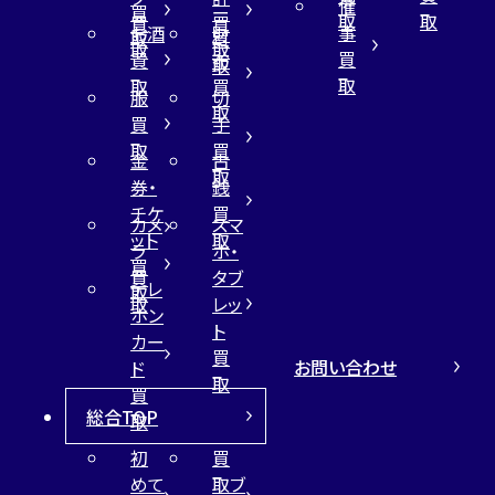
催
買
ー
取
取
買
買
事
お酒
財
取
買
取
取
買
買
布
取
取
取
買
服
切
取
買
手
取
買
金
古
取
券・
銭
チケ
買
カメ
スマ
ット
取
ラ
ホ・
買
買
タブ
テレ
取
取
レッ
ホン
ト
カー
買
お問い合わせ
ド
取
買
総合TOP
取
初
買
めて
取ブ