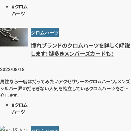
ついてご紹介します。
クロム
ハーツ
クロムハーツ
憧れブランドのクロムハーツを詳しく解説
します！謎多きメンバーズカードも！
カンタン
無料
2022/08/18
男性なら一度は持ってみたいアクセサリーのクロムハーツ。メンズ
シルバー界の揺るぎない人気を確立しているクロムハーツをご紹
介します。
1
最短
分！
今すぐ査定金額をお伝えいた
クロム
します
ハーツ
まずは
お電話
で
無料査定