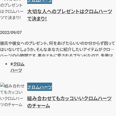
クロムハーツ
【総合受付】24時間・年中無休(年末年
大切な人へのプレゼントはクロムハーツ
始除く)
で決まり！
2022/09/07
メールで無料相談する
彼氏や彼女へのプレゼント、何をあげたらいいのか分からず困って
はいないでしょうか。そんなあなたに紹介したいアイテムがクロム
ハーツの小物類です。男女ともに愛されるブランドなので、失敗は
しにくいはずです。商品ラインナップと特徴をご紹介しますので、プ
クロム
レゼント選びの参考としてみてください。
ハーツ
クロムハーツ
組み合わせてもカッコいいクロムハーツ
のチャーム