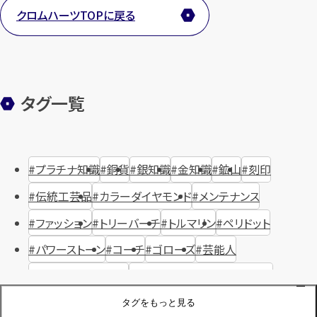
クロムハーツTOPに戻る
タグ一覧
プラチナ知識
銅貨
銀知識
金知識
鉱山
刻印
伝統工芸品
カラーダイヤモンド
メンテナンス
ファッション
トリーバーチ
トルマリン
ペリドット
パワーストーン
コーチ
ゴローズ
芸能人
ハリー・ウィンストン
ヴァシュロン・コンスタンタン
ジュエリーブランド
オーデマピゲ
セイコー
宝石
歴史
タグをもっと見る