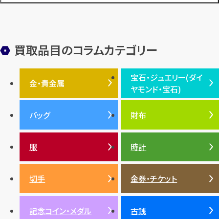
金メッキ
銀貨
品位
サンゴ
砂金
デザイナー
ヴァンクリーフ＆アーペル
切手
パテックフィリップ
装飾品
オメガ
シュプリーム
ウブロ
サンローラン・パリ
買取品目のコラムカテゴリー
フェンディ
クロムハーツ
高級時計ブランド
ロレックス
宝石・ジュエリー(ダイ
エルメス
ダイヤモンド
ルイ・ヴィトン
豆知識
カルティエ
金・貴金属
ヤモンド・宝石)
投資
金地金
金価格・相場
グッチ
買取
プラダ
金・貴金属TOP
宝石・ジュエリー(ダイヤモ
バッグ
財布
ティファニー
シャネル
金貨
ブルガリ
オパール
ンド・宝石)TOP
プラチナ
ガーネット
セリーヌ
税金
クリスチャンディオール
ダイヤモンド
服
時計
銀・シルバー
エメラルド
カラーゴールド
財布
真珠
サファイア
エメラルド
バッグ
スニーカー
お酒
絵画
アメジスト
バレンシアガ
切手
金券・チケット
ルビー
ルビー
陶磁器・ガラス
ブレゲ
SDGs
サファイア
記念コイン・メダル
古銭
パール