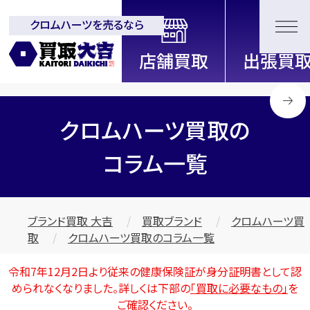
クロムハーツを売るなら
全国2000店舗以上展開中！
信頼と実績の買取専門店「買取大
吉」
クロムハーツ買取の
コラム一覧
ブランド買取 大吉
買取ブランド
クロムハーツ買
取
クロムハーツ買取のコラム一覧
令和7年12月2日より従来の健康保険証が身分証明書として認
められなくなりました。詳しくは下部の
「買取に必要なもの」
を
ご確認ください。