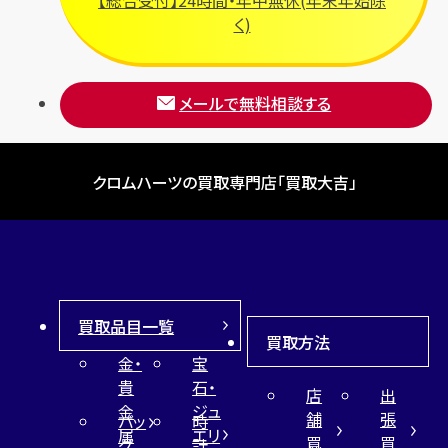
フルラ
く)
ブレゲ
メールで無料相談する
クロムハーツの買取専門店「買取大吉」
買取品目一覧
買取方法
金・
宝
貴
石・
店
出
金
ジュ
舗
張
バッ
時
属
エリ
買
買
グ
計