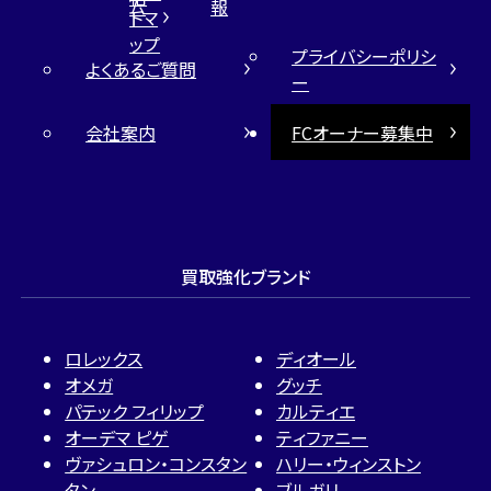
ム
報
トマ
ップ
プライバシーポリシ
よくあるご質問
ー
会社案内
FCオーナー募集中
買取強化ブランド
ロレックス
ディオール
オメガ
グッチ
パテック フィリップ
カルティエ
オーデマ ピゲ
ティファニー
ヴァシュロン・コンスタン
ハリー・ウィンストン
タン
ブルガリ