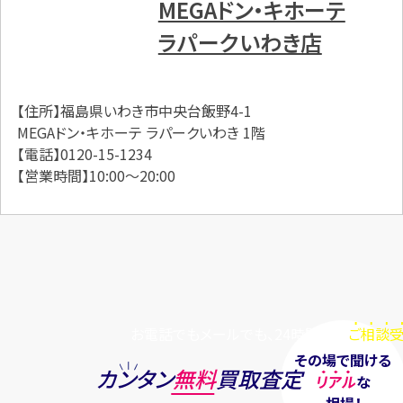
MEGAドン・キホーテ
ラパークいわき店
【住所】福島県いわき市中央台飯野4-1
MEGAドン・キホーテ ラパークいわき 1階
【電話】0120-15-1234
【営業時間】10:00～20:00
お電話でもメールでも、24時間毎日
ご相談受
その場で聞ける
カンタン
無料
買取査定
リアル
な
相場！