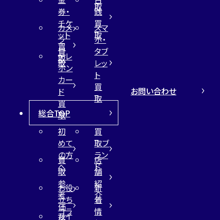
取
券・
銭
チケ
買
カメ
スマ
ット
取
ラ
ホ・
買
買
タブ
テレ
取
取
レッ
ホン
ト
カー
買
お問い合わせ
ド
取
買
総合TOP
取
初
買
めて
取ブ
の方
ラン
買
店
へ
ド
取
舗
参
紹
お役
新
考
介
立ち
着
価
コラ
情
サイ
格