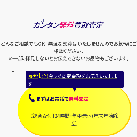
カンタン
無料
買取査定
どんなご相談でもOK! 無理な交渉はいたしませんのでお気軽にご
相談ください。
※一部、拝見しないとお伝えできないお品物もございます。
1
最短
分！
今すぐ査定金額をお伝えいたしま
す
まずは
お電話
で
無料査定
【総合受付】24時間・年中無休(年末年始除
く)