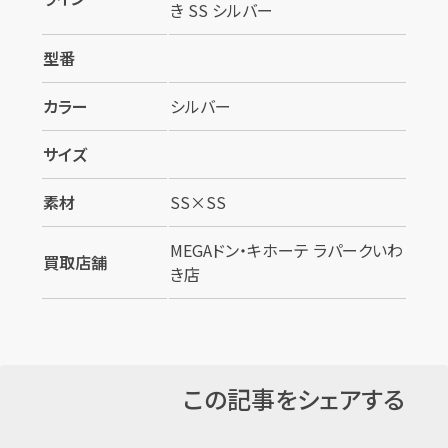
き SS シルバー
型番
カラー
シルバー
サイズ
カンタン
無料
素材
SS×SS
MEGAドン・キホーテ ラパークいわ
買取店舗
き店
1
最短
分！
今すぐ査定金額をお伝えいたします
まずは
お電話
で
無料査定
この記事をシェアする
【総合受付】24時間・年中無休(年末年始除く)