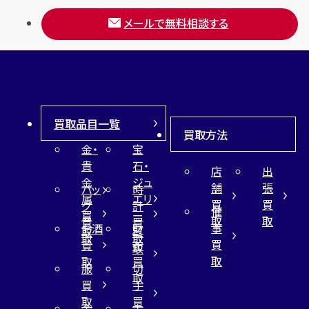
メールで無料相談する
買取品目一覧
買取方法
金・
宝
貴
石・
店
出
金
ジュ
舗
張
バッ
時
属
エリ
買
買
グ
計
催
買
ー
取
取
買
買
事
お酒
財
取
買
取
取
買
買
布
取
取
取
買
服
切
取
買
手
取
買
金
古