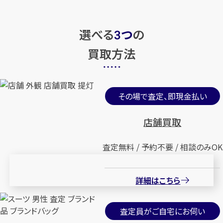
選べる
つ
の
3
買取方法
その場で査定、即現金払い
店舗買取
査定無料 / 予約不要 / 相談のみOK
詳細はこちら
査定員がご自宅にお伺い