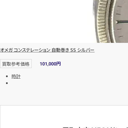
オメガ コンステレーション 自動巻き SS シルバー
円
買取参考価格
101,000
時計