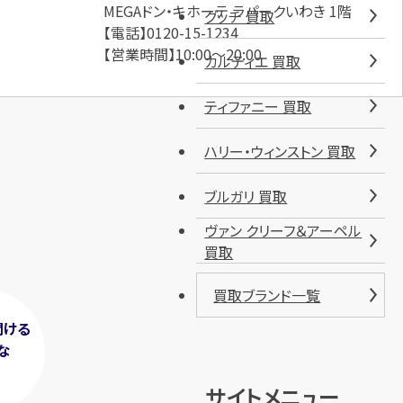
MEGAドン・キホーテ ラパークいわき 1階
グッチ 買取
【電話】0120-15-1234
【営業時間】10:00～20:00
カルティエ 買取
ティファニー 買取
ハリー・ウィンストン 買取
ブルガリ 買取
ヴァン クリーフ＆アーペル
買取
買取ブランド一覧
聞ける
な
！
サイトメニュー