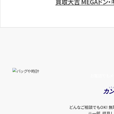
買取大吉
MEGAドン
お電話でもメ
カ
どんなご相談でもOK! 
※一部、拝見し