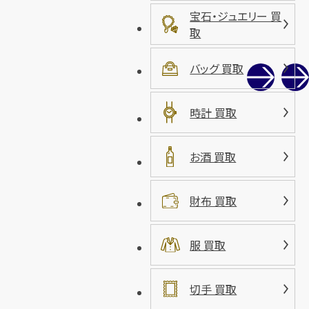
宝石・ジュエリー 買
取
バッグ 買取
時計 買取
お酒 買取
財布 買取
服 買取
切手 買取