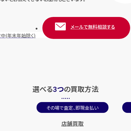
メールで無料相談する
付中
(年末年始除く)
選べる
つ
の
買取方法
3
その場で査定、即現金払い
店舗買取