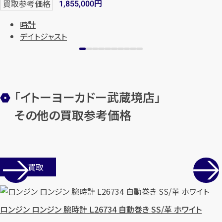
円
買取参考価格
1,855,000
時計
デイトジャスト
「イトーヨーカドー武蔵境店」
その他の買取参考価格
カンタン
無料
店舗買取
1
最短
分！
今すぐ査定金額をお伝えいた
します
ロンジン ロンジン 腕時計 L26734 自動巻き SS/革 ホワイト