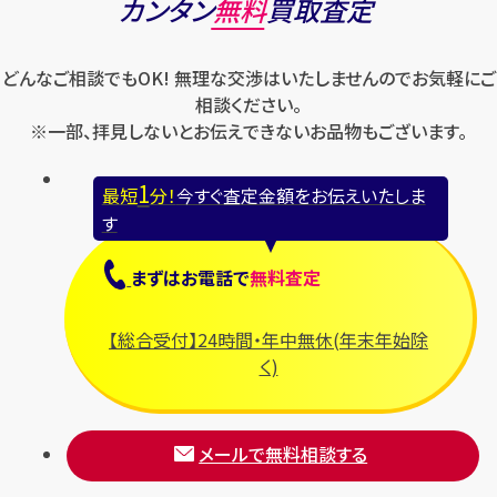
カンタン
無料
買取査定
どんなご相談でもOK! 無理な交渉はいたしませんのでお気軽にご
相談ください。
※一部、拝見しないとお伝えできないお品物もございます。
1
最短
分！
今すぐ査定金額をお伝えいたしま
す
まずは
お電話
で
無料査定
【総合受付】24時間・年中無休(年末年始除
く)
メールで無料相談する