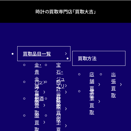
時計の買取専門店「買取大吉」
買取品目一覧
買取方法
金・
宝
貴
石・
店
出
金
ジュ
舗
張
バッ
時
属
エリ
買
買
グ
計
催
買
ー
取
取
買
買
事
お酒
財
取
買
取
取
買
買
布
取
取
取
買
服
切
取
買
手
取
買