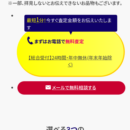
※一部、拝見しないとお伝えできないお品物もございます。
1
最短
分！
今すぐ査定金額をお伝えいたしま
す
まずは
お電話
で
無料査定
【総合受付】24時間・年中無休(年末年始除
く)
メールで無料相談する
選べる
つ
の
3