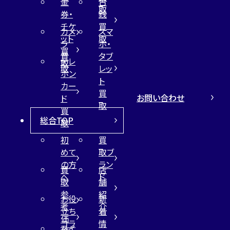
金
古
取
券・
銭
チケ
買
カメ
スマ
ット
取
ラ
ホ・
買
買
タブ
テレ
取
取
レッ
ホン
ト
カー
買
お問い合わせ
ド
取
買
総合TOP
取
初
買
めて
取ブ
の方
ラン
買
店
へ
ド
取
舗
参
紹
お役
新
考
介
立ち
着
価
コラ
情
サイ