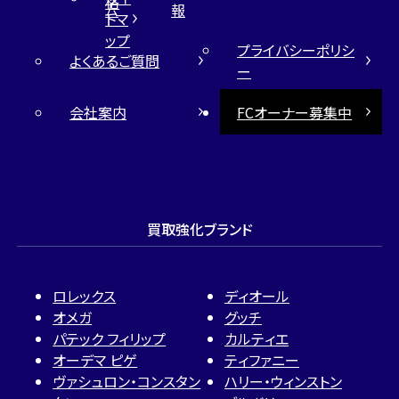
格
ム
報
トマ
ップ
プライバシーポリシ
よくあるご質問
ー
会社案内
FCオーナー募集中
買取強化ブランド
ロレックス
ディオール
オメガ
グッチ
パテック フィリップ
カルティエ
オーデマ ピゲ
ティファニー
ヴァシュロン・コンスタン
ハリー・ウィンストン