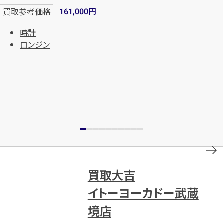
円
まずは
お電話
で
無料査定
買取参考価格
161,000
時計
【総合受付】24時間・年中無休(年末年
ロンジン
始除く)
メールで無料相談する
買取大吉
イトーヨーカドー武蔵
境店