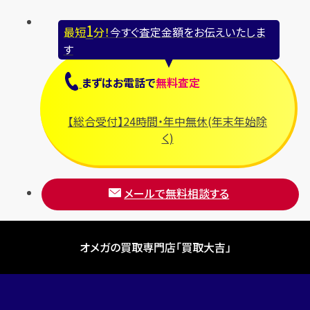
1
最短
分！
今すぐ査定金額をお伝えいたしま
す
まずは
お電話
で
無料査定
【総合受付】24時間・年中無休(年末年始除
く)
メールで無料相談する
オメガの買取専門店「買取大吉」