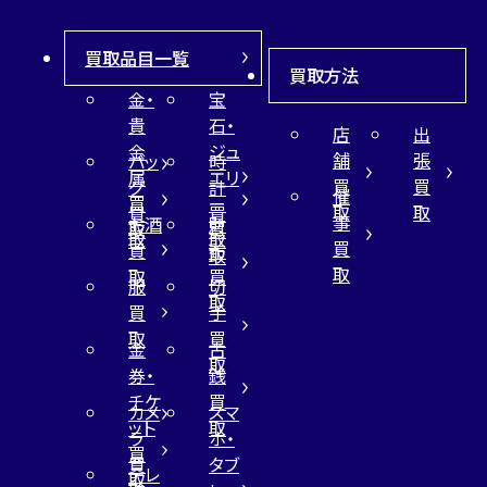
買取品目一覧
買取方法
金・
宝
貴
石・
店
出
金
ジュ
舗
張
バッ
時
属
エリ
買
買
グ
計
催
買
ー
取
取
買
買
事
お酒
財
取
買
取
取
買
買
布
取
取
取
買
服
切
取
買
手
取
買
金
古
取
券・
銭
チケ
買
カメ
スマ
ット
取
ラ
ホ・
買
買
タブ
テレ
取