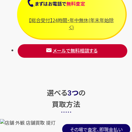
まずは
お電話
で
無料査定
【総合受付】24時間・年中無休(年末年始除
く)
メールで無料相談する
選べる
つ
の
3
買取方法
その場で査定、即現金払い