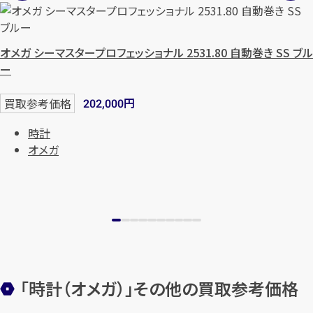
オメガ シーマスタープロフェッショナル 2531.80 自動巻き SS ブル
ー
円
買取参考価格
202,000
時計
オメガ
カンタン
無料
1
最短
分！
今すぐ査定金額をお伝えいた
「時計（オメガ）」その他の買取参考価格
します