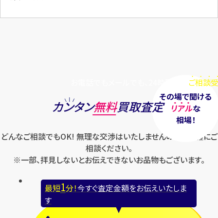
お電話でもメールでも、24時間毎日
ご相談受
その場で聞ける
カンタン
無料
買取査定
リアル
な
相場！
どんなご相談でもOK! 無理な交渉はいたしませんのでお気軽にご
相談ください。
※一部、拝見しないとお伝えできないお品物もございます。
1
最短
分！
今すぐ査定金額をお伝えいたしま
す