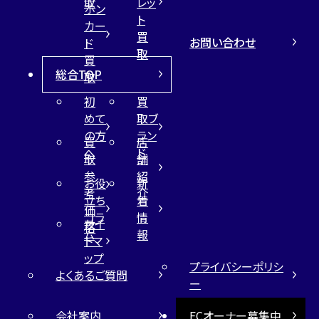
取
レッ
ホン
ト
カー
買
お問い合わせ
ド
取
買
総合TOP
取
初
買
めて
取ブ
の方
ラン
買
店
へ
ド
取
舗
参
紹
お役
新
考
介
立ち
着
価
コラ
情
サイ
格
ム
報
トマ
ップ
プライバシーポリシ
よくあるご質問
ー
会社案内
FCオーナー募集中