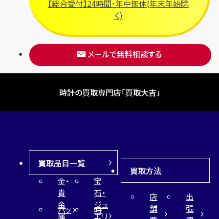
【総合受付】24時間・年中無休(年末年始除
く)
メールで無料相談する
時計の買取専門店「買取大吉」
買取品目一覧
買取方法
金・
宝
貴
石・
店
出
金
ジュ
舗
張
バッ
時
属
エリ