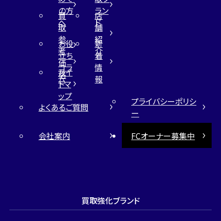
の方
ラン
買
店
へ
ド
取
舗
参
紹
お役
新
考
介
立ち
着
価
コラ
情
サイ
格
ム
報
トマ
ップ
プライバシーポリシ
よくあるご質問
ー
会社案内
FCオーナー募集中
買取強化ブランド