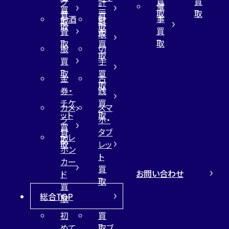
買
買
グ
計
催
買
ー
取
取
買
買
事
お酒
財
取
買
取
取
買
買
布
取
取
取
買
服
切
取
買
手
取
買
金
古
取
券・
銭
チケ
買
カメ
スマ
ット
取
ラ
ホ・
買
買
タブ
テレ
取
取
レッ
ホン
ト
カー
買
お問い合わせ
ド
取
買
総合TOP
取
初
買
めて
取ブ