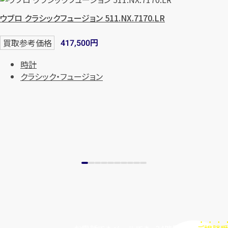
まずは
お電話
で
無料査定
ウブロ クラシックフュージョン 511.NX.7170.LR
【総合受付】24時間・年中無休(年末年
円
買取参考価格
417,500
始除く)
時計
クラシック・フュージョン
メールで無料相談する