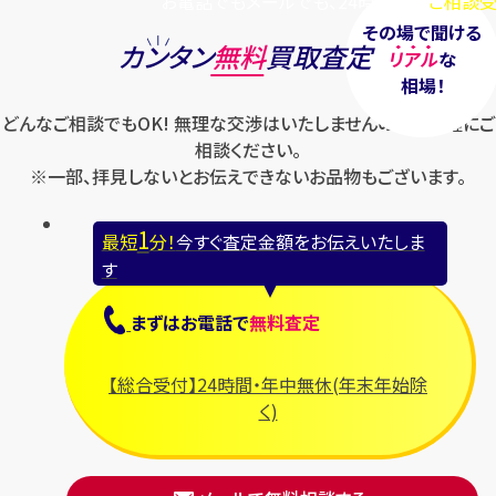
お電話でもメールでも、24時間毎日
ご相談受
その場で聞ける
カンタン
無料
買取査定
リアル
な
相場！
どんなご相談でもOK! 無理な交渉はいたしませんのでお気軽にご
相談ください。
※一部、拝見しないとお伝えできないお品物もございます。
1
最短
分！
今すぐ査定金額をお伝えいたしま
す
まずは
お電話
で
無料査定
【総合受付】24時間・年中無休(年末年始除
く)