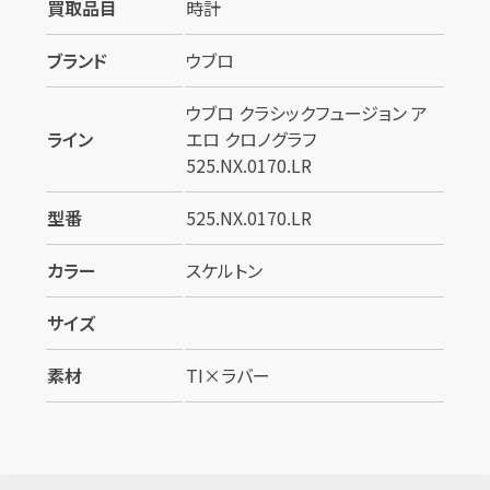
カンタン
無料
買取品目
時計
ブランド
ウブロ
ウブロ クラシックフュージョン ア
ライン
エロ クロノグラフ
525.NX.0170.LR
1
最短
分！
今すぐ査定金額をお伝えいた
します
型番
525.NX.0170.LR
まずは
お電話
で
無料査定
カラー
スケルトン
【総合受付】24時間・年中無休(年末年
サイズ
始除く)
素材
TI×ラバー
メールで無料相談する