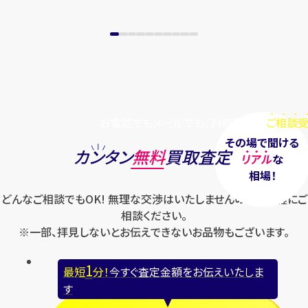
お電話でもメールでも、24時間毎日
ご相談受
その場で聞ける
カンタン
無料
買取査定
リアル
な
相場！
どんなご相談でもOK! 無理な交渉はいたしませんのでお気軽にご
相談ください。
※一部、拝見しないとお伝えできないお品物もございます。
1
最短
分！
今すぐ査定金額をお伝えいたしま
す