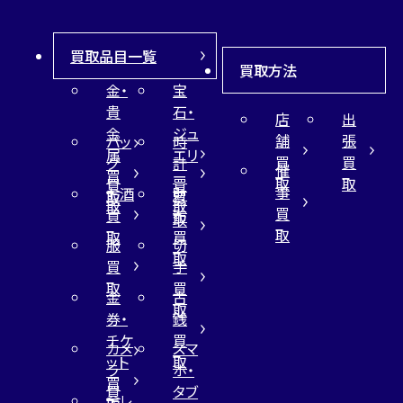
買取品目一覧
買取方法
金・
宝
貴
石・
店
出
金
ジュ
舗
張
バッ
時
属
エリ
買
買
グ
計
催
買
ー
取
取
買
買
事
お酒
財
取
買
取
取
買
買
布
取
取
取
買
服
切
取
買
手
取
買
金
古
取
券・
銭
チケ
買
カメ
スマ
ット
取
ラ
ホ・
買
買
タブ
テレ