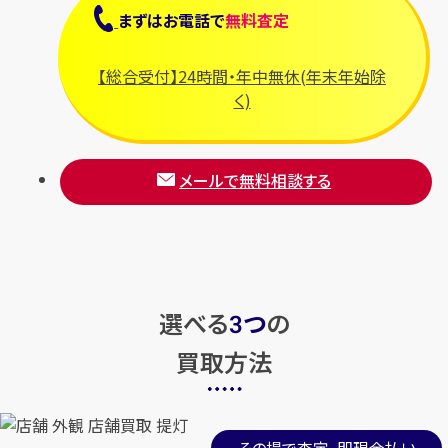
まずは
お電話
で
無料査定
【総合受付】24時間・年中無休(年末年始除
く)
メールで無料相談する
選べる
つ
の
3
買取方法
その場で査定、即現金払い