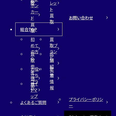
取
取
レッ
ホン
ト
カー
買
お問い合わせ
ド
取
買
総合TOP
取
初
買
めて
取ブ
の方
ラン
買
店
へ
ド
取
舗
参
紹
お役
新
考
介
立ち
着
価
コラ
情
サイ
格
ム
報
トマ
ップ
プライバシーポリシ
よくあるご質問
ー