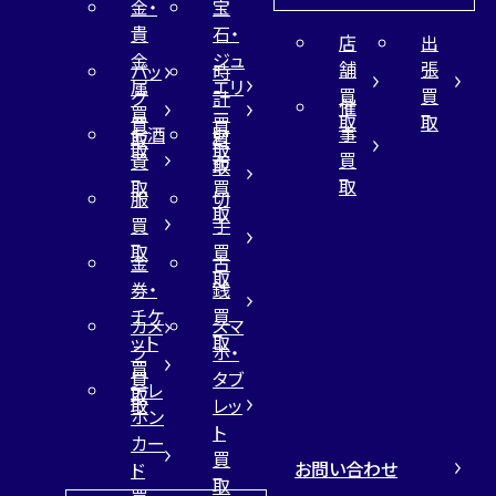
金・
宝
貴
石・
店
出
金
ジュ
舗
張
バッ
時
属
エリ
買
買
グ
計
催
買
ー
取
取
買
買
事
お酒
財
取
買
取
取
買
買
布
取
取
取
買
服
切
取
買
手
取
買
金
古
取
券・
銭
チケ
買
カメ
スマ
ット
取
ラ
ホ・
買
買
タブ
テレ
取
取
レッ
ホン
ト
カー
買
お問い合わせ
ド
取
買