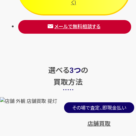
く)
メールで無料相談する
選べる
つ
の
3
買取方法
その場で査定、即現金払い
店舗買取