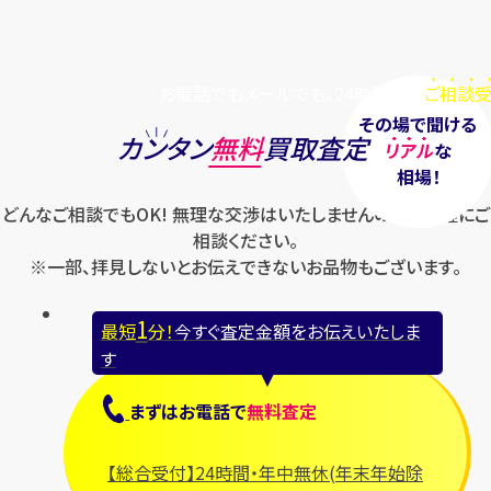
お電話でもメールでも、24時間毎日
ご相談受
その場で聞ける
カンタン
無料
買取査定
リアル
な
相場！
どんなご相談でもOK! 無理な交渉はいたしませんのでお気軽にご
相談ください。
※一部、拝見しないとお伝えできないお品物もございます。
1
最短
分！
今すぐ査定金額をお伝えいたしま
す
まずは
お電話
で
無料査定
【総合受付】24時間・年中無休(年末年始除