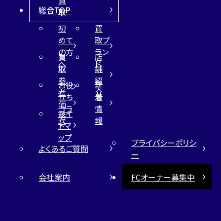
総合TOP
取
初
買
めて
取ブ
の方
ラン
買
店
へ
ド
取
舗
参
紹
お役
新
考
介
立ち
着
価
コラ
情
サイ
格
ム
報
トマ
ップ
プライバシーポリシ
よくあるご質問
ー
会社案内
FCオーナー募集中