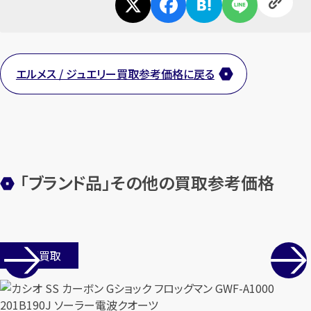
エルメス / ジュエリー買取参考価格に戻る
カンタン
無料
「ブランド品」その他の買取参考価格
1
最短
分！
今すぐ査定金額をお伝えいた
します
まずは
お電話
で
無料査定
店舗買取
【総合受付】24時間・年中無休(年末年
始除く)