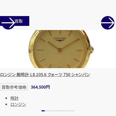
まずは
お電話
で
無料査定
【総合受付】24時間・年中無休(年末年
店舗買取
始除く)
メールで無料相談する
ロンジン 腕時計 L8.105.6 クォーツ 750 シャンパン
円
買取参考価格
364,500
時計
ロンジン