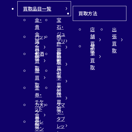
買取品目一覧
買取方法
金・
宝
貴
石・
店
出
金
ジュ
舗
張
バッ
時
属
エリ
買
買
グ
計
催
買
ー
取
取
買
買
事
お酒
財
取
買
取
取
買
買
布
取
取
取
買
服
切
取
買
手
取
買
金
古
取
券・
銭
チケ
買
カメ
スマ
ット
取
ラ
ホ・
買
買
タブ
テレ
取
取
レッ
ホン