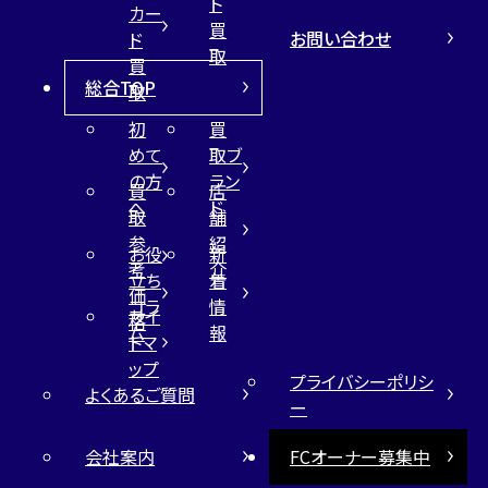
ト
カー
買
お問い合わせ
ド
取
買
総合TOP
取
初
買
めて
取ブ
の方
ラン
買
店
へ
ド
取
舗
参
紹
お役
新
考
介
立ち
着
価
コラ
情
サイ
格
ム
報
トマ
ップ
プライバシーポリシ
よくあるご質問
ー
会社案内
FCオーナー募集中