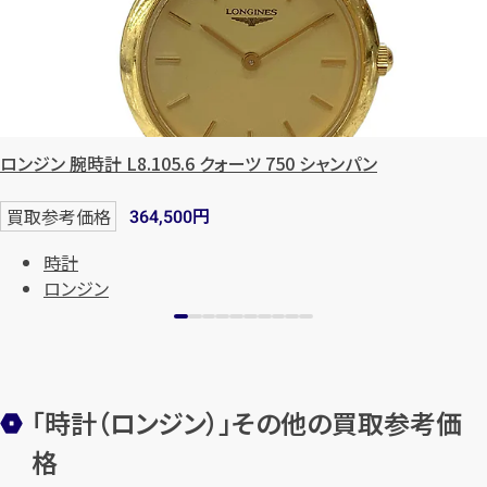
ロンジン 腕時計 L8.105.6 クォーツ 750 シャンパン
円
買取参考価格
364,500
カンタン
無料
時計
ロンジン
「時計（ロンジン）」その他の買取参考価
1
最短
分！
今すぐ査定金額をお伝えいた
格
します