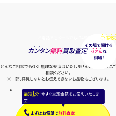
お電話でもメールでも、24時間毎日
ご相談受
その場で聞ける
カンタン
無料
買取査定
リアル
な
相場！
どんなご相談でもOK! 無理な交渉はいたしませんのでお気軽にご
相談ください。
※一部、拝見しないとお伝えできないお品物もございます。
1
最短
分！
今すぐ査定金額をお伝えいたしま
す
まずは
お電話
で
無料査定