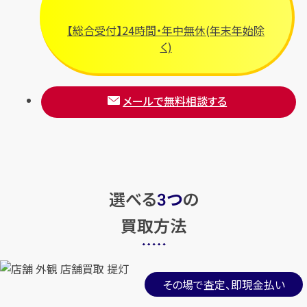
【総合受付】24時間・年中無休(年末年始除
く)
メールで無料相談する
選べる
つ
の
3
買取方法
その場で査定、即現金払い