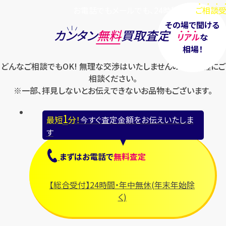
お電話でもメールでも、24時間毎日
ご相談受
その場で聞ける
カンタン
無料
買取査定
リアル
な
相場！
どんなご相談でもOK! 無理な交渉はいたしませんのでお気軽にご
相談ください。
※一部、拝見しないとお伝えできないお品物もございます。
1
最短
分！
今すぐ査定金額をお伝えいたしま
す
まずは
お電話
で
無料査定
【総合受付】24時間・年中無休(年末年始除
く)