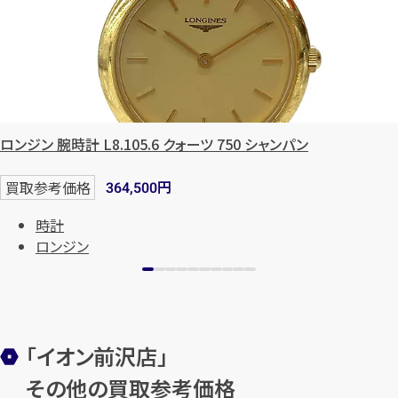
ロンジン 腕時計 L8.105.6 クォーツ 750 シャンパン
円
買取参考価格
364,500
カンタン
無料
時計
ロンジン
1
「イオン前沢店」
最短
分！
今すぐ査定金額をお伝えいた
します
その他の買取参考価格