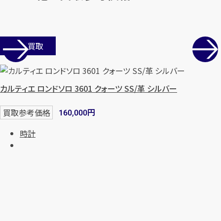
まずは
お電話
で
無料査定
【総合受付】24時間・年中無休(年末年
店舗買取
始除く)
カルティエ ロンドソロ 3601 クォーツ SS/革 シルバー
メールで無料相談する
円
買取参考価格
160,000
時計