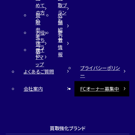
めて
取ブ
の方
ラン
買
店
へ
ド
取
舗
参
紹
お役
新
考
介
立ち
着
価
コラ
情
サイ
格
ム
報
トマ
ップ
プライバシーポリシ
よくあるご質問
ー
会社案内
FCオーナー募集中
買取強化ブランド