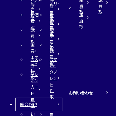
属
エリ
買
買
グ
計
催
買
ー
取
取
買
買
事
お酒
財
取
買
取
取
買
買
布
取
取
取
買
服
切
取
買
手
取
買
金
古
取
券・
銭
チケ
買
カメ
スマ
ット
取
ラ
ホ・
買
買
タブ
テレ
取
取
レッ
ホン
ト
カー
買
お問い合わせ
ド
取
買
総合TOP
取
初
買