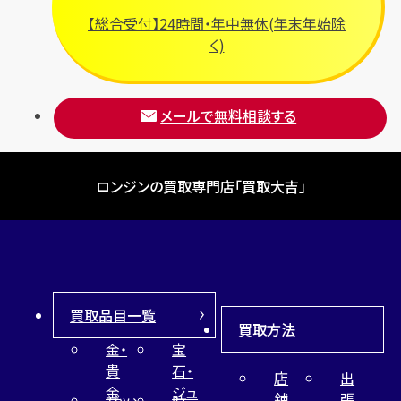
【総合受付】24時間・年中無休(年末年始除
く)
メールで無料相談する
ロンジンの買取専門店「買取大吉」
買取品目一覧
買取方法
金・
宝
貴
石・
店
出
金
ジュ
舗
張
バッ
時